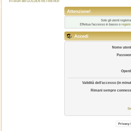
Il Forum del GOLDEN RETRIEVER
Attenzione!
Solo gli utenti regis
Effettua l'accesso in basso o
regist
Accedi
Nome utent
Passwor
OpenI
Validità dell'accesso (in minut
Rimani sempre conness
Sm
Privacy 