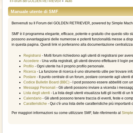
Il Forum del GOLDEN RETRIEVER
»
Aiuto
Manuale utente di SMF
Benvenuti su Il Forum del GOLDEN RETRIEVER, powered by Simple Machi
SMF è il programma elegante, efficace, potente e gratuito che questo sito s
possono avvantaggiarsi delle numerose e potenti funzionalità messe a dispo
in questa pagina. Questi link vi porteranno alla documentazione centralizzata
Registrarsi
- Molti forum richiedono agli utenti di registrarsi per ave
Accedere
- Una volta registrati, gli utenti devono effettuare il login 
Profilo
- Ogni utente ha il proprio profilo personale.
Ricerca
- La funzione di ricerca è uno strumento utile per trovare inf
Postare
- Il punto centrale di un forum, postare consente agli utenti 
Codice Bulletin Board (BBC)
- I post possono essere abbelliti con u
Messaggi Personali
- Gli utenti possono inviare a vicenda i messagg
Lista degli utenti
- La lista degli utenti visualizza tutti gli iscritti di un
Calendario
- Gli utenti possono tenere traccia di eventi, feste e com
Caratteristiche
- Qui c'è una lista delle caratteristiche più importanti 
Per maggiori informazioni su come utilizzare SMF, fate riferimento al
Simple