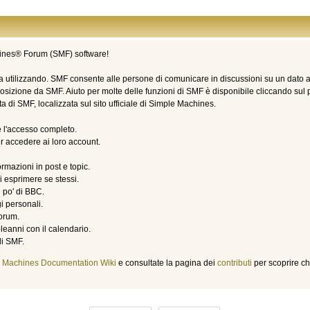
nes® Forum (SMF) software!
ta utilizzando. SMF consente alle persone di comunicare in discussioni su un dato ar
sizione da SMF. Aiuto per molte delle funzioni di SMF è disponibile cliccando sul p
 di SMF, localizzata sul sito ufficiale di Simple Machines.
re l'accesso completo.
per accedere ai loro account.
ormazioni in post e topic.
di esprimere se stessi.
n po' di BBC.
i personali.
 forum.
pleanni con il calendario.
di SMF.
 Machines Documentation Wiki
e consultate la pagina dei
contributi
per scoprire ch