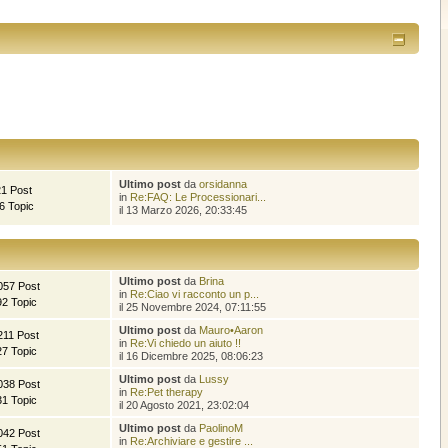
Ultimo post
da
orsidanna
21 Post
in
Re:FAQ: Le Processionari...
6 Topic
il 13 Marzo 2026, 20:33:45
Ultimo post
da
Brina
057 Post
in
Re:Ciao vi racconto un p...
92 Topic
il 25 Novembre 2024, 07:11:55
Ultimo post
da
Mauro•Aaron
211 Post
in
Re:Vi chiedo un aiuto !!
27 Topic
il 16 Dicembre 2025, 08:06:23
Ultimo post
da
Lussy
038 Post
in
Re:Pet therapy
31 Topic
il 20 Agosto 2021, 23:02:04
Ultimo post
da
PaolinoM
042 Post
in
Re:Archiviare e gestire ...