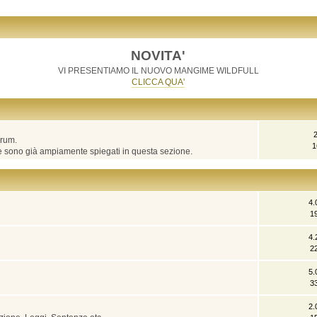
NOVITA'
VI PRESENTIAMO IL NUOVO MANGIME WILDFULL
CLICCA QUA'
orum.
1
he sono già ampiamente spiegati in questa sezione.
4.
1
4.
2
5.
3
2.