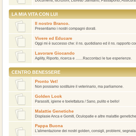
Documenti, Iscrizioni, Libretto Sanitario, Passaporto, Assicura
LA MIA VITA CON LUI
Il nostro Branco.
Presentiamo i nostri compagni dorati.
Vivere ed Educare
Oggi mi è successo che: il ns. quotidiano ed il ns. rapporto co
Lavorare Giocando
Agility, Riporto, ricerca e ........Raccontaci le tue esperienze.
CENTRO BENESSERE
Pronto Vet!
Non possiamo sostituire il veterinario, ma parliamone.
Golden Look
Parassiti, igiene e toelettatura / Sano, pulito e bello!
Malattie Genetiche
Displasie Anca e Gomiti, Oculopatie e altre malattie genetiche
Pappa Buona
L'alimentazione dei nostri golden, consigli, problemi, segnalaz