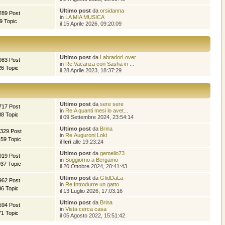
Ultimo post
da
orsidanna
289 Post
in
LA MIA MUSICA
9 Topic
il 15 Aprile 2026, 09:20:09
Ultimo post
da
LabradorLover
983 Post
in
Re:Vacanza con Sasha in ...
26 Topic
il 28 Aprile 2023, 18:37:29
Ultimo post
da
sere sere
717 Post
in
Re:A quanti mesi lo avet...
88 Topic
il 09 Settembre 2024, 23:54:14
Ultimo post
da
Brina
.329 Post
in
Re:Auguroni Loki
459 Topic
il
Ieri
alle 19:23:24
Ultimo post
da
gemello73
919 Post
in
Soggiorno a Bergamo
037 Topic
il 20 Ottobre 2024, 20:41:43
Ultimo post
da
GIidDaLa
962 Post
in
Re:Introdurre un gatto
36 Topic
il 13 Luglio 2026, 17:03:16
Ultimo post
da
Brina
594 Post
in
Vista cerca casa
71 Topic
il 05 Agosto 2022, 15:51:42