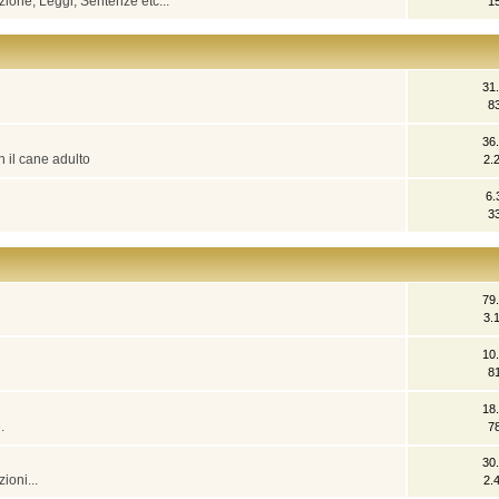
zione, Leggi, Sentenze etc...
1
31
8
36
n il cane adulto
2.
6.
3
79
3.
10
8
18
.
7
30
ioni...
2.