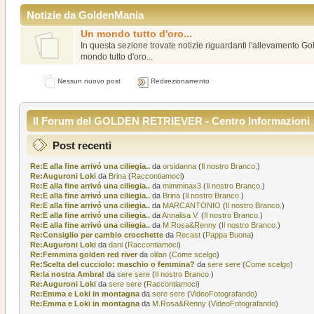
Notizie da GoldenMania
Un mondo tutto d'oro...
In questa sezione trovate notizie riguardanti l'allevamento Gol
mondo tutto d'oro...
Nessun nuovo post
Redirezionamento
Il Forum del GOLDEN RETRIEVER - Centro Informazioni
Post recenti
Re:E alla fine arrivó una ciliegia..
da
orsidanna
(
Il nostro Branco.
)
Re:Auguroni Loki
da
Brina
(
Raccontiamoci
)
Re:E alla fine arrivó una ciliegia..
da
mimminax3
(
Il nostro Branco.
)
Re:E alla fine arrivó una ciliegia..
da
Brina
(
Il nostro Branco.
)
Re:E alla fine arrivó una ciliegia..
da
MARCANTONIO
(
Il nostro Branco.
)
Re:E alla fine arrivó una ciliegia..
da
Annalisa V.
(
Il nostro Branco.
)
Re:E alla fine arrivó una ciliegia..
da
M.Rosa&Renny
(
Il nostro Branco.
)
Re:Consiglio per cambio crocchette
da
Recast
(
Pappa Buona
)
Re:Auguroni Loki
da
dani
(
Raccontiamoci
)
Re:Femmina golden red river
da
olilan
(
Come scelgo
)
Re:Scelta del cucciolo: maschio o femmina?
da
sere sere
(
Come scelgo
)
Re:la nostra Ambra!
da
sere sere
(
Il nostro Branco.
)
Re:Auguroni Loki
da
sere sere
(
Raccontiamoci
)
Re:Emma e Loki in montagna
da
sere sere
(
VideoFotografando
)
Re:Emma e Loki in montagna
da
M.Rosa&Renny
(
VideoFotografando
)