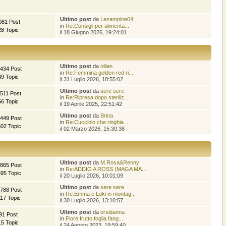
Ultimo post
da
Lezampine04
081 Post
in
Re:Consigli per alimenta...
28 Topic
il 18 Giugno 2026, 19:24:01
Ultimo post
da
olilan
.434 Post
in
Re:Femmina golden red ri...
49 Topic
il 31 Luglio 2026, 18:55:02
Ultimo post
da
sere sere
.511 Post
in
Re:Ripresa dopo steriliz...
66 Topic
il 19 Aprile 2025, 22:51:42
Ultimo post
da
Brina
.449 Post
in
Re:Cucciolo che ringhia ...
502 Topic
il 02 Marzo 2026, 15:30:38
Ultimo post
da
M.Rosa&Renny
.865 Post
in
Re:ADDIO A ROSS (MAGA MA...
595 Topic
il 20 Luglio 2026, 10:01:09
Ultimo post
da
sere sere
.788 Post
in
Re:Emma e Loki in montag...
117 Topic
il 30 Luglio 2026, 13:10:57
Ultimo post
da
orsidanna
91 Post
in
Fiore frutto foglia fang...
15 Topic
il 24 Agosto 2023, 19:59:40