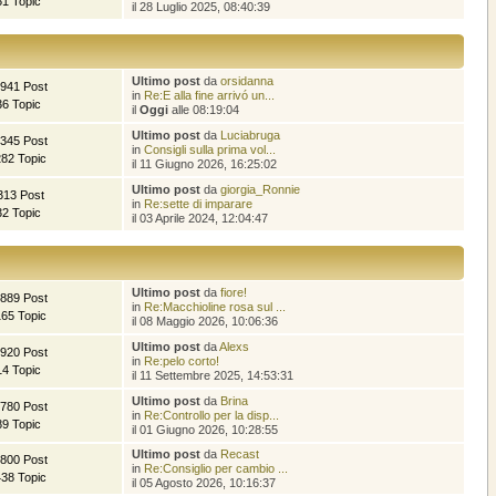
51 Topic
il 28 Luglio 2025, 08:40:39
Ultimo post
da
orsidanna
.941 Post
in
Re:E alla fine arrivó un...
36 Topic
il
Oggi
alle 08:19:04
Ultimo post
da
Luciabruga
.345 Post
in
Consigli sulla prima vol...
282 Topic
il 11 Giugno 2026, 16:25:02
Ultimo post
da
giorgia_Ronnie
313 Post
in
Re:sette di imparare
32 Topic
il 03 Aprile 2024, 12:04:47
Ultimo post
da
fiore!
.889 Post
in
Re:Macchioline rosa sul ...
165 Topic
il 08 Maggio 2026, 10:06:36
Ultimo post
da
Alexs
.920 Post
in
Re:pelo corto!
14 Topic
il 11 Settembre 2025, 14:53:31
Ultimo post
da
Brina
.780 Post
in
Re:Controllo per la disp...
89 Topic
il 01 Giugno 2026, 10:28:55
Ultimo post
da
Recast
.800 Post
in
Re:Consiglio per cambio ...
438 Topic
il 05 Agosto 2026, 10:16:37