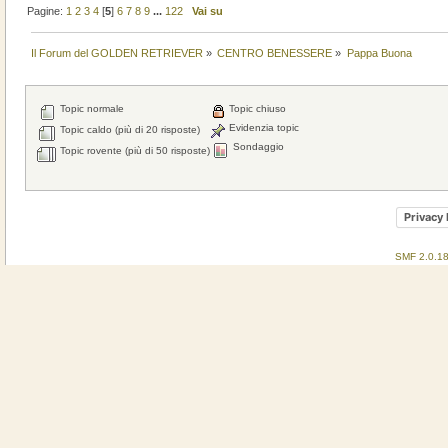
Pagine:
1
2
3
4
[
5
]
6
7
8
9
...
122
Vai su
Il Forum del GOLDEN RETRIEVER
»
CENTRO BENESSERE
»
Pappa Buona
Topic normale
Topic chiuso
Evidenzia topic
Topic caldo (più di 20 risposte)
Sondaggio
Topic rovente (più di 50 risposte)
Privacy 
SMF 2.0.1