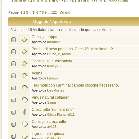
Il Forum del GOLDEN RETRIEVER
»
CENTRO BENESSERE
»
Pappa Buona
Pagine:
1
2
3
4
[
5
]
6
7
8
9
...
122
Vai giù
Oggetto
/
Aperto da
0 Utenti e 46 Visitatori stanno visualizzando questa sezione.
Consigli pappa
Aperto da
IoeAnnie
Perdita di peso per dieta. Circa 2% a settimana?
Aperto da
Bruno_e_Aaron
Consigli su nutrizionista
Aperto da
francy73
Acana
Aperto da
Luna92
Feci molli con Farmina: cambio crocche necessario.
Aperto da
DesMoines
Virtus natural collagen
Aperto da
Sama
Crocchette "numero uno"
Aperto da
Giada Pignanelli11
Consiglio crocchette
Aperto da
av123
Ingrediente tapioca
Aperto da
Fabius61