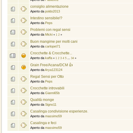
consiglio alimentazione
Aperto da
poldo2013
Intestino sensibile!?
Aperto da
Peps
Problemi con regal sensi
Aperto da
Micki
«
1
2
»
Buon mangime per molti cani
Aperto da
carlopet71
Crocchette & Crocchette...
Aperto da
kaffa
«
1
2
3
4
5
...
34
»
Grain Free/Acana/DCM 👍
Aperto da
Arya123124
Regal Sensi per Otto
Aperto da
Peps
Crocchette introvabili
Aperto da
Gianni65b
Qualità monge
Aperto da
Signo11
Casalinga condivisione esperienze.
Aperto da
massimo59
Casalinga e feci
Aperto da
massimo59