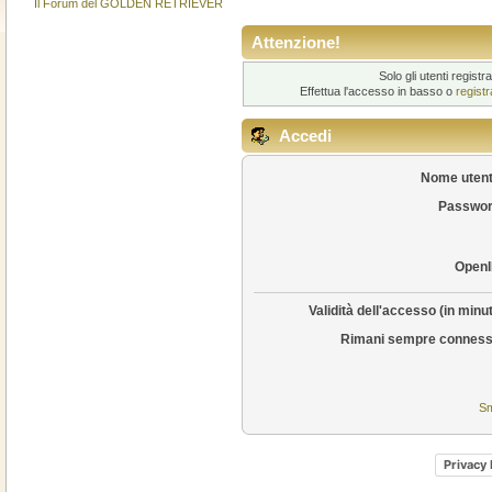
Il Forum del GOLDEN RETRIEVER
Attenzione!
Solo gli utenti regis
Effettua l'accesso in basso o
regist
Accedi
Nome utent
Passwor
OpenI
Validità dell'accesso (in minut
Rimani sempre conness
Sm
Privacy 