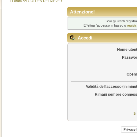
Il Forum del GOLDEN RETRIEVER
Attenzione!
Solo gli utenti regis
Effettua l'accesso in basso o
regist
Accedi
Nome utent
Passwor
OpenI
Validità dell'accesso (in minut
Rimani sempre conness
Sm
Privacy 