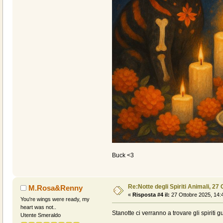
Buck <3
Re:Notte degli Spiriti Animali, 27 
M.Rosa&Renny
«
Risposta #4 il:
27 Ottobre 2025, 14:
You're wings were ready, my
heart was not..
Stanotte ci verranno a trovare gli spiriti g
Utente Smeraldo