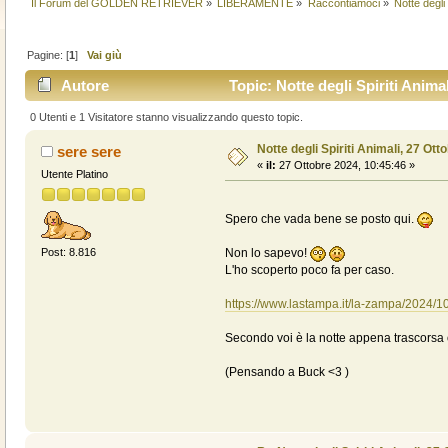
Il Forum del GOLDEN RETRIEVER
»
LIBERAMENTE
»
Raccontiamoci
»
Notte degli 
Pagine: [
1
]
Vai giù
Autore
Topic: Notte degli Spiriti Animal
0 Utenti e 1 Visitatore stanno visualizzando questo topic.
Notte degli Spiriti Animali, 27 Ott
sere sere
«
il:
27 Ottobre 2024, 10:45:46 »
Utente Platino
Spero che vada bene se posto qui.
Non lo sapevo!
Post: 8.816
L'ho scoperto poco fa per caso.
https://www.lastampa.it/la-zampa/2024/
Secondo voi è la notte appena trascorsa 
(Pensando a Buck <3 )