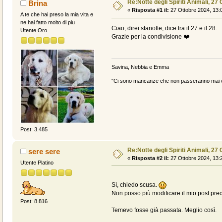
Re:Notte degli Spiriti Animali, 27 
Brina
«
Risposta #1 il:
27 Ottobre 2024, 13:
A te che hai preso la mia vita e
ne hai fatto molto di piu
Ciao, direi stanotte, dice tra il 27 e il 28.
Utente Oro
Grazie per la condivisione ❤️
Savina, Nebbia e Emma
"Ci sono mancanze che non passeranno mai e 
Post: 3.485
Re:Notte degli Spiriti Animali, 27 
sere sere
«
Risposta #2 il:
27 Ottobre 2024, 13:
Utente Platino
Sì, chiedo scusa.
Non posso più modificare il mio post pre
Post: 8.816
Temevo fosse già passata. Meglio così.