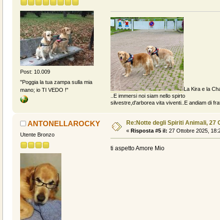
Post: 10.009
"Poggia la tua zampa sulla mia
La Kira e la Cha
mano; io TI VEDO !"
..E immersi noi siam nello spirto
silvestre,d'arborea vita viventi..E andiam di fratt
Re:Notte degli Spiriti Animali, 27 
ANTONELLAROCKY
«
Risposta #5 il:
27 Ottobre 2025, 18:
Utente Bronzo
ti aspetto Amore Mio