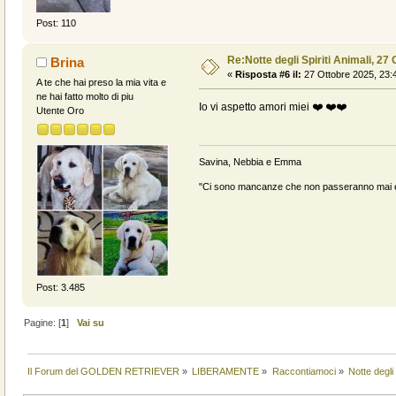
Post: 110
Re:Notte degli Spiriti Animali, 27 
Brina
«
Risposta #6 il:
27 Ottobre 2025, 23:
A te che hai preso la mia vita e
ne hai fatto molto di piu
Io vi aspetto amori miei ❤️ ❤️❤️
Utente Oro
Savina, Nebbia e Emma
"Ci sono mancanze che non passeranno mai e 
Post: 3.485
Pagine: [
1
]
Vai su
Il Forum del GOLDEN RETRIEVER
»
LIBERAMENTE
»
Raccontiamoci
»
Notte degli 