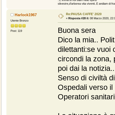
..E immersi noi siam nello spirto
silvestre,d'arborea vita viventi..E andiam di fratt
Re:PAUSA CAFFE' 2020
Harlock1967
«
Risposta #28 il:
08 Marzo 2020, 22:0
Utente Bronzo
Buona sera
Post: 119
Dico la mia.. Po
dilettanti:se vuoi
circondi la zona, 
poi dai la notizia..
Senso di civiltà di
Ospedali verso il 
Operatori sanitar