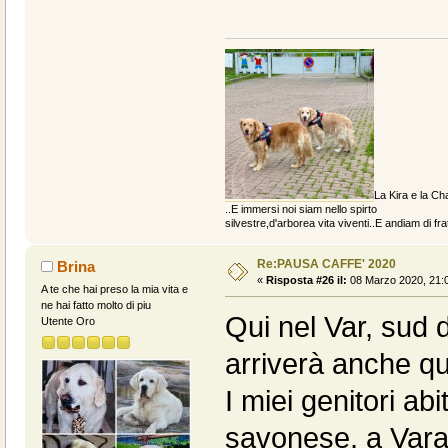
La Kira e la Cha
..E immersi noi siam nello spirto
silvestre,d'arborea vita viventi..E andiam di fratt
Re:PAUSA CAFFE' 2020
Brina
«
Risposta #26 il:
08 Marzo 2020, 21:0
A te che hai preso la mia vita e
ne hai fatto molto di piu
Qui nel Var, sud d
Utente Oro
arriverà anche qu
I miei genitori ab
savonese, a Vara