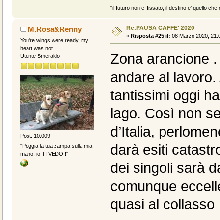
“il futuro non e’ fissato, il destino e’ quello c
Re:PAUSA CAFFE' 2020
M.Rosa&Renny
«
Risposta #25 il:
08 Marzo 2020, 21:0
You're wings were ready, my
heart was not..
Zona arancione .
Utente Smeraldo
andare al lavoro. 
tantissimi oggi ha
lago. Così non se
d’Italia, perlomen
Post: 10.009
darà esiti catastr
"Poggia la tua zampa sulla mia
mano; io TI VEDO !"
dei singoli sarà 
comunque eccellen
quasi al collasso