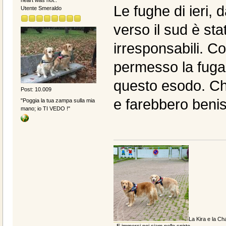
Le fughe di ieri, 
Utente Smeraldo
verso il sud è s
irresponsabili. C
permesso la fuga 
questo esodo. Ch
Post: 10.009
e farebbero beni
"Poggia la tua zampa sulla mia
mano; io TI VEDO !"
La Kira e la Cha