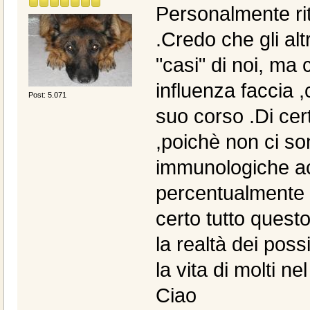
Personalmente rit
.Credo che gli alt
"casi" di noi, ma
influenza faccia ,
Post: 5.071
suo corso .Di cer
,poichè non ci s
immunologiche a
percentualmente 
certo tutto ques
la realtà dei poss
la vita di molti ne
Ciao