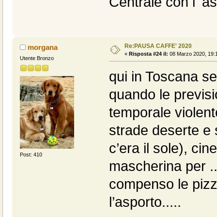
Centrale con l' ass
Re:PAUSA CAFFE' 2020
morgana
«
Risposta #24 il:
08 Marzo 2020, 19:1
Utente Bronzo
qui in Toscana s
quando le previs
temporale violent
strade deserte e 
c’era il sole), ci
Post: 410
mascherina per ...
compenso le pizz
l’asporto.....