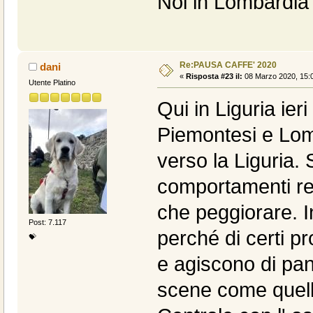
Noi in Lombardia s
Re:PAUSA CAFFE' 2020
dani
«
Risposta #23 il:
08 Marzo 2020, 15:0
Utente Platino
Qui in Liguria ie
Piemontesi e Lom
verso la Liguria.
comportamenti res
che peggiorare. In
Post: 7.117
perché di certi p
💝
e agiscono di pan
scene come quelle