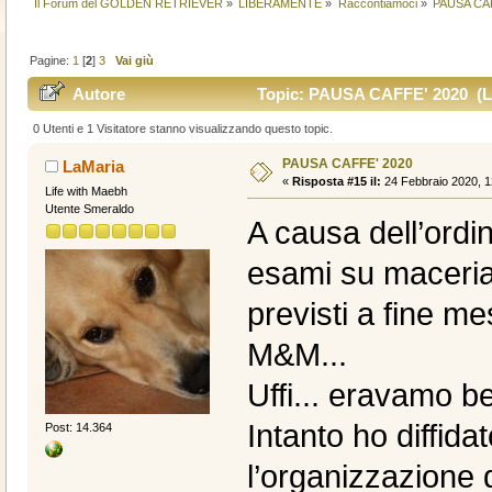
Il Forum del GOLDEN RETRIEVER
»
LIBERAMENTE
»
Raccontiamoci
»
PAUSA CA
Pagine:
1
[
2
]
3
Vai giù
Autore
Topic: PAUSA CAFFE' 2020 (Le
0 Utenti e 1 Visitatore stanno visualizzando questo topic.
PAUSA CAFFE' 2020
LaMaria
«
Risposta #15 il:
24 Febbraio 2020, 1
Life with Maebh
Utente Smeraldo
A causa dell’ordi
esami su maceria
previsti a fine me
M&M...
Uffi... eravamo be
Intanto ho diffida
Post: 14.364
l’organizzazione 