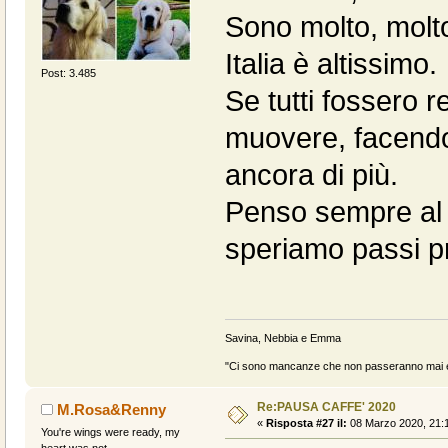
Sono molto, molto
Italia è altissimo.
Post: 3.485
Se tutti fossero r
muovere, facendo
ancora di più.
Penso sempre al mi
speriamo passi p
Savina, Nebbia e Emma
"Ci sono mancanze che non passeranno mai e 
Re:PAUSA CAFFE' 2020
M.Rosa&Renny
«
Risposta #27 il:
08 Marzo 2020, 21:1
You're wings were ready, my
heart was not..