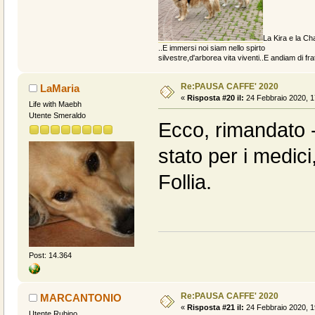
La Kira e la Cha
..E immersi noi siam nello spirto
silvestre,d'arborea vita viventi..E andiam di fratt
Re:PAUSA CAFFE' 2020
LaMaria
«
Risposta #20 il:
24 Febbraio 2020, 1
Life with Maebh
Utente Smeraldo
Ecco, rimandato -
stato per i medici,
Follia.
Post: 14.364
Re:PAUSA CAFFE' 2020
MARCANTONIO
«
Risposta #21 il:
24 Febbraio 2020, 1
Utente Rubino