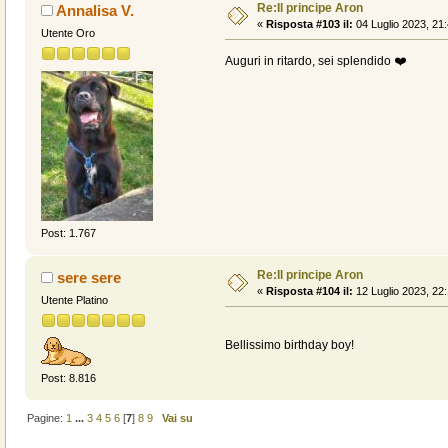
Re:Il principe Aron
Annalisa V.
«
Risposta #103 il:
04 Luglio 2023, 21:
Utente Oro
Auguri in ritardo, sei splendido ❤️
Post: 1.767
Re:Il principe Aron
sere sere
«
Risposta #104 il:
12 Luglio 2023, 22:
Utente Platino
Bellissimo birthday boy!
Post: 8.816
Pagine:
1
...
3
4
5
6
[
7
]
8
9
Vai su