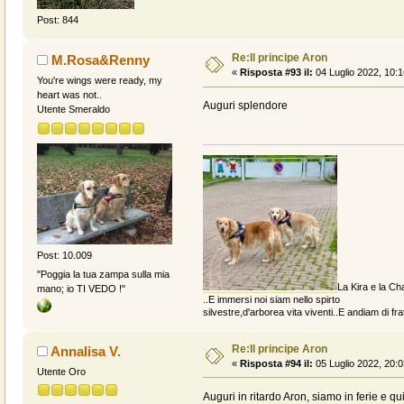
Post: 844
Re:Il principe Aron
M.Rosa&Renny
«
Risposta #93 il:
04 Luglio 2022, 10:1
You're wings were ready, my
heart was not..
Auguri splendore
Utente Smeraldo
Post: 10.009
"Poggia la tua zampa sulla mia
La Kira e la Cha
mano; io TI VEDO !"
..E immersi noi siam nello spirto
silvestre,d'arborea vita viventi..E andiam di fratt
Re:Il principe Aron
Annalisa V.
«
Risposta #94 il:
05 Luglio 2022, 20:0
Utente Oro
Auguri in ritardo Aron, siamo in ferie e 