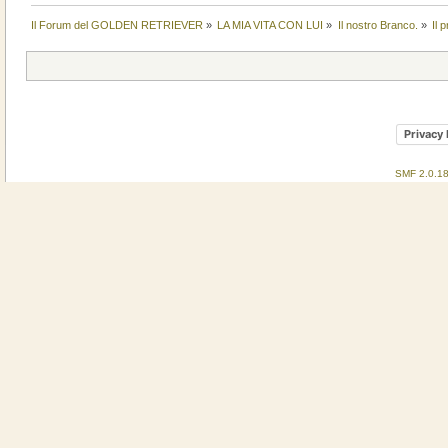
Il Forum del GOLDEN RETRIEVER
»
LA MIA VITA CON LUI
»
Il nostro Branco.
»
Il 
Privacy 
SMF 2.0.1