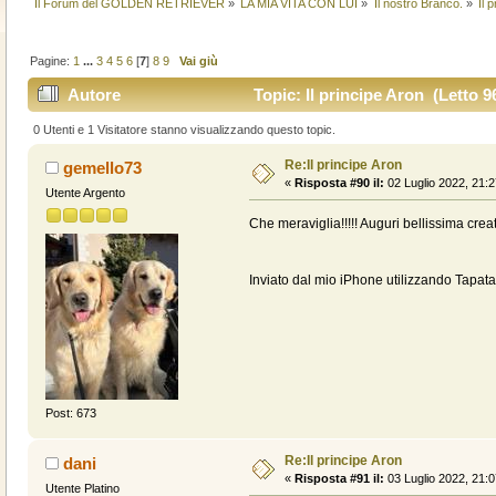
Il Forum del GOLDEN RETRIEVER
»
LA MIA VITA CON LUI
»
Il nostro Branco.
»
Il 
Pagine:
1
...
3
4
5
6
[
7
]
8
9
Vai giù
Autore
Topic: Il principe Aron (Letto 9
0 Utenti e 1 Visitatore stanno visualizzando questo topic.
Re:Il principe Aron
gemello73
«
Risposta #90 il:
02 Luglio 2022, 21:2
Utente Argento
Che meraviglia!!!!! Auguri bellissima crea
Inviato dal mio iPhone utilizzando Tapata
Post: 673
Re:Il principe Aron
dani
«
Risposta #91 il:
03 Luglio 2022, 21:0
Utente Platino