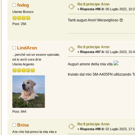
Re:Il principe Aron
fedeg
«
Risposta #96 il:
06 Luglio 2022, 10:2
Utente Bronzo
Tanti auguri Aron! Meraviglioso 😍
Post: 256
Re:Il principe Aron
LindAron
«
Risposta #97 il:
02 Luglio 2023, 15:4
...perché sei un essere speciale,
ed io avrò cura di te
Auguri amore della mia vita
Utente Argento
Inviato dal mio SM-A405FN utilizzando T
Post: 844
Re:Il principe Aron
Brina
«
Risposta #98 il:
02 Luglio 2023, 17:1
A te che hai preso la mia vita e