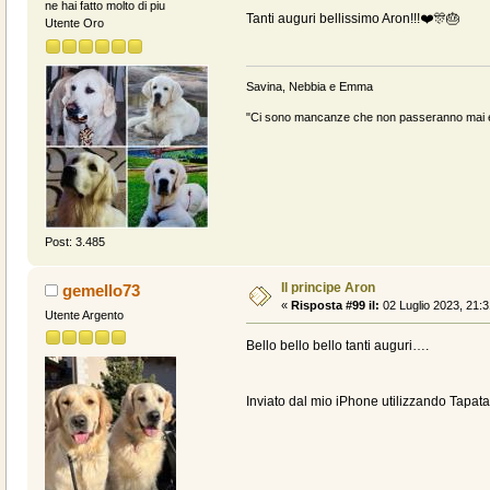
ne hai fatto molto di piu
Tanti auguri bellissimo Aron!!!❤️🎊🎂
Utente Oro
Savina, Nebbia e Emma
"Ci sono mancanze che non passeranno mai e 
Post: 3.485
Il principe Aron
gemello73
«
Risposta #99 il:
02 Luglio 2023, 21:3
Utente Argento
Bello bello bello tanti auguri….
Inviato dal mio iPhone utilizzando Tapata