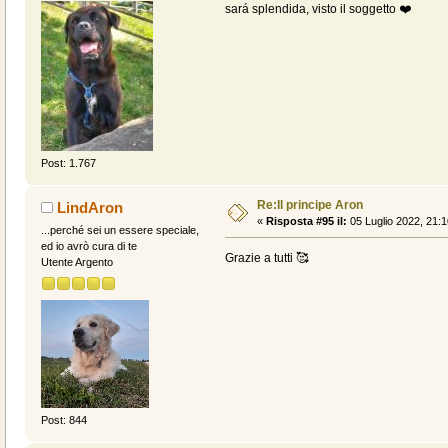
sará splendida, visto il soggetto ❤️
Post: 1.767
Re:Il principe Aron
LindAron
«
Risposta #95 il:
05 Luglio 2022, 21:1
...perché sei un essere speciale,
ed io avrò cura di te
Grazie a tutti 🥰
Utente Argento
Post: 844