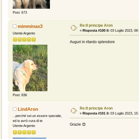
Post: 673
Re:Il principe Aron
mimminax3
«
Risposta #100 il:
03 Luglio 2023, 08:
Utente Argento
Auguri in ritardo splendore
Post: 836
Re:Il principe Aron
LindAron
«
Risposta #101 il:
03 Luglio 2023, 15:
...perché sei un essere speciale,
ed io avrò cura di te
Grazie 😍
Utente Argento