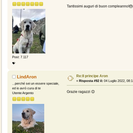
Tantissimi auguri di buon compleanno!
Post: 7.117
💝
Re:Il principe Aron
LindAron
«
Risposta #92 il:
04 Luglio 2022, 08:1
...perché sei un essere speciale,
ed io avrò cura di te
Grazie ragazzi 😊
Utente Argento