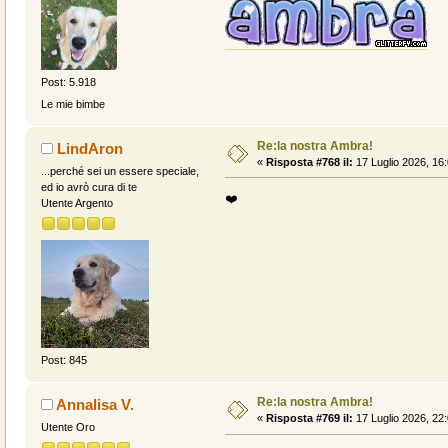
Post: 5.918
Le mie bimbe
Re:la nostra Ambra!
LindAron
«
Risposta #768 il:
17 Luglio 2026, 16:
...perché sei un essere speciale,
ed io avrò cura di te
❤️
Utente Argento
Post: 845
Re:la nostra Ambra!
Annalisa V.
«
Risposta #769 il:
17 Luglio 2026, 22:
Utente Oro