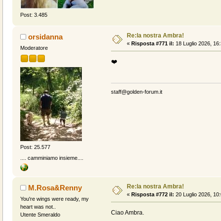
Post: 3.485
Re:la nostra Ambra!
orsidanna
«
Risposta #771 il:
18 Luglio 2026, 16:
Moderatore
❤️
staff@golden-forum.it
Post: 25.577
.... camminiamo insieme....
Re:la nostra Ambra!
M.Rosa&Renny
«
Risposta #772 il:
20 Luglio 2026, 10:
You're wings were ready, my
heart was not..
Ciao Ambra.
Utente Smeraldo