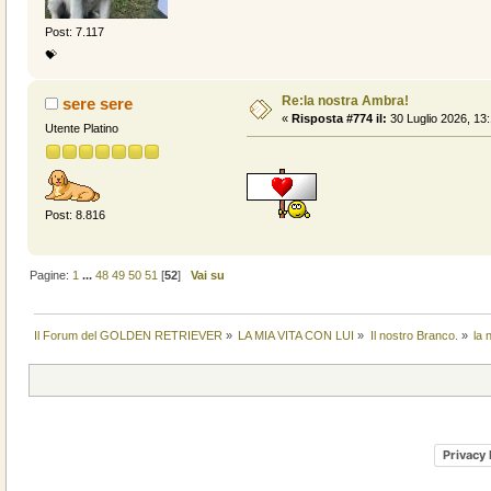
Post: 7.117
💝
Re:la nostra Ambra!
sere sere
«
Risposta #774 il:
30 Luglio 2026, 13:
Utente Platino
Post: 8.816
Pagine:
1
...
48
49
50
51
[
52
]
Vai su
Il Forum del GOLDEN RETRIEVER
»
LA MIA VITA CON LUI
»
Il nostro Branco.
»
la 
Privacy 