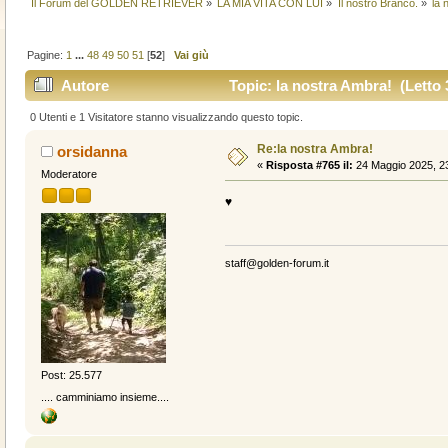
Il Forum del GOLDEN RETRIEVER
»
LA MIA VITA CON LUI
»
Il nostro Branco.
»
la 
Pagine:
1
...
48
49
50
51
[
52
]
Vai giù
Autore
Topic: la nostra Ambra! (Letto 
0 Utenti e 1 Visitatore stanno visualizzando questo topic.
Re:la nostra Ambra!
orsidanna
«
Risposta #765 il:
24 Maggio 2025, 23
Moderatore
♥️
staff@golden-forum.it
Post: 25.577
.... camminiamo insieme....