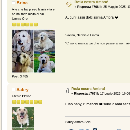
Re:la nostra Ambra!
Brina
«
Risposta #766 il:
25 Maggio 2025, 11
A te che hai preso la mia vita e
ne hai fatto molto di piu
Auguri lassù dolcissima Ambra ❤️
Utente Oro
Savina, Nebbia e Emma
"Ci sono mancanze che non passeranno mai e 
Post: 3.485
Re:la nostra Ambra!
Sabry
«
Risposta #767 il:
17 Luglio 2026, 16:06
Utente Platino
Ciao baby, ci manchi ❤️ sono 2 anni senza
Sabry Ambra Sole