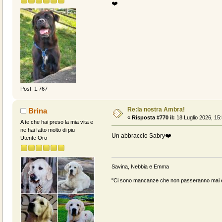
❤️
Post: 1.767
Re:la nostra Ambra!
Brina
«
Risposta #770 il:
18 Luglio 2026, 15:
A te che hai preso la mia vita e
ne hai fatto molto di piu
Un abbraccio Sabry❤️
Utente Oro
Savina, Nebbia e Emma
"Ci sono mancanze che non passeranno mai e 