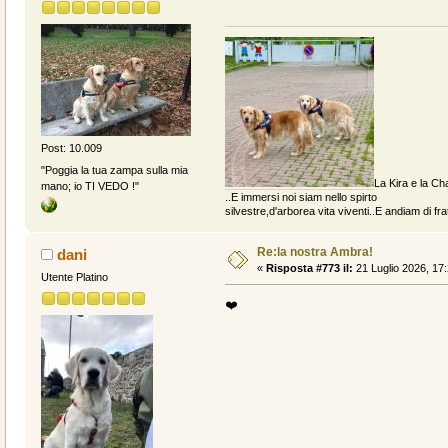
Post: 10.009
"Poggia la tua zampa sulla mia
La Kira e la Cha
mano; io TI VEDO !"
..E immersi noi siam nello spirto
silvestre,d'arborea vita viventi..E andiam di fratt
Re:la nostra Ambra!
dani
«
Risposta #773 il:
21 Luglio 2026, 17:
Utente Platino
❤️