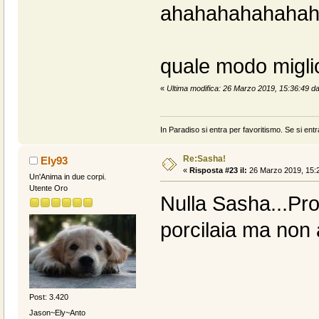
ahahahahahahah 
quale modo miglio
«
Ultima modifica: 26 Marzo 2019, 15:36:49 d
In Paradiso si entra per favoritismo. Se si entr
Re:Sasha!
Ely93
«
Risposta #23 il:
26 Marzo 2019, 15:2
Un'Anima in due corpi.
Utente Oro
Nulla Sasha...Prop
porcilaia ma non
Post: 3.420
Jason~Ely~Anto