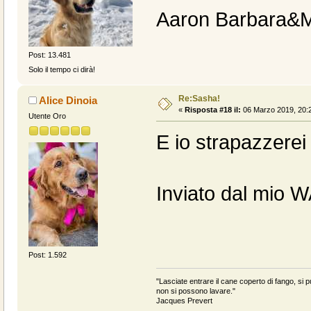
Aaron Barbara&
Post: 13.481
Solo il tempo ci dirà!
Re:Sasha!
Alice Dinoia
«
Risposta #18 il:
06 Marzo 2019, 20:2
Utente Oro
E io strapazzerei 
Inviato dal mio 
Post: 1.592
"Lasciate entrare il cane coperto di fango, si pu
non si possono lavare."
Jacques Prevert