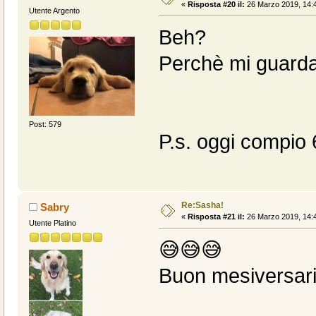
«
Risposta #20 il:
26 Marzo 2019, 14:4
Utente Argento
Beh?
Perchè mi guarda
Post: 579
P.s. oggi compio 
Re:Sasha!
Sabry
«
Risposta #21 il:
26 Marzo 2019, 14:4
Utente Platino
😅😅😅
Buon mesiversari