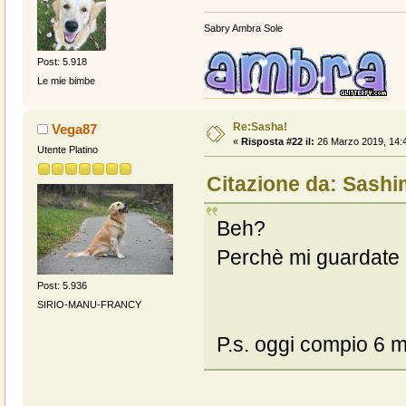
Sabry Ambra Sole
Post: 5.918
Le mie bimbe
Re:Sasha!
Vega87
«
Risposta #22 il:
26 Marzo 2019, 14:4
Utente Platino
Citazione da: Sashi
Beh?
Perchè mi guardate 
Post: 5.936
SIRIO-MANU-FRANCY
P.s. oggi compio 6 m