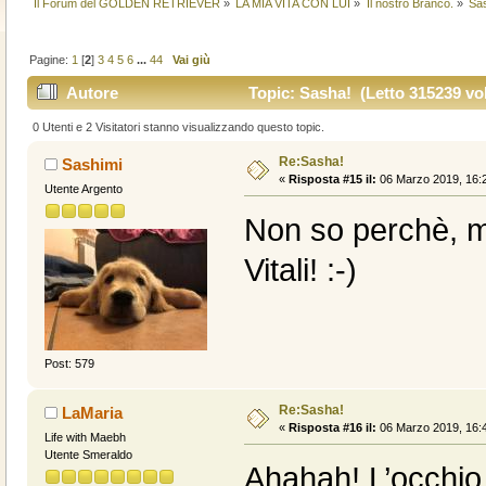
Il Forum del GOLDEN RETRIEVER
»
LA MIA VITA CON LUI
»
Il nostro Branco.
»
Sa
Pagine:
1
[
2
]
3
4
5
6
...
44
Vai giù
Autore
Topic: Sasha! (Letto 315239 vol
0 Utenti e 2 Visitatori stanno visualizzando questo topic.
Re:Sasha!
Sashimi
«
Risposta #15 il:
06 Marzo 2019, 16:2
Utente Argento
Non so perchè, ma
Vitali! :-)
Post: 579
Re:Sasha!
LaMaria
«
Risposta #16 il:
06 Marzo 2019, 16:4
Life with Maebh
Utente Smeraldo
Ahahah! L’occhio