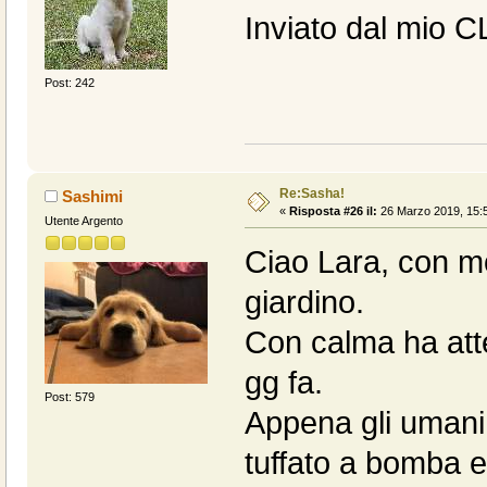
Inviato dal mio C
Post: 242
Re:Sasha!
Sashimi
«
Risposta #26 il:
26 Marzo 2019, 15:5
Utente Argento
Ciao Lara, con mo
giardino.
Con calma ha att
gg fa.
Post: 579
Appena gli umani s
tuffato a bomba e 