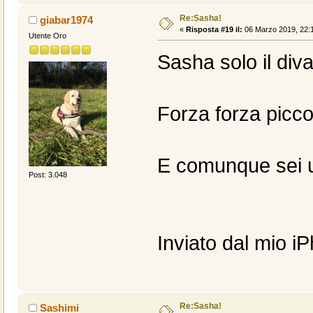
Re:Sasha!
giabar1974
«
Risposta #19 il:
06 Marzo 2019, 22:1
Utente Oro
Sasha solo il di
Forza forza piccolo
E comunque sei u
Post: 3.048
Inviato dal mio i
Re:Sasha!
Sashimi