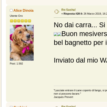
Re:Sasha!
Alice Dinoia
«
Risposta #28 il:
26 Marzo 2019, 16:2
Utente Oro
No dai carra... S
Buon mesiversa
bel bagnetto per 
Inviato dal mio 
Post: 1.592
"Lasciate entrare il cane coperto di fango, si pu
non si possono lavare."
Jacques Prevert
Re:Sasha!