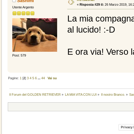
Sashimi
«
Risposta #29 il:
26 Marzo 2019, 16:2
Utente Argento
La mia compagna 
al lucido! :-D
E ora via! Verso
Post: 579
Pagine:
1
[
2
]
3
4
5
6
...
44
Vai su
Il Forum del GOLDEN RETRIEVER
»
LA MIA VITA CON LUI
»
Il nostro Branco.
»
Sa
Privacy 