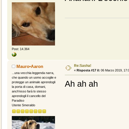
Post: 14.364
Re:Sasha!
Mauro•Aaron
«
Risposta #17 il:
06 Marzo 2019, 17:0
...una vecchia leggenda narra,
che quando un uomo accoglie e
Ah ah ah
protegge un animale aprendogli
la porta di casa, domani,
anch'esso farà lo stesso
aprendogli il cancello del
Paradiso
Utente Smeraldo