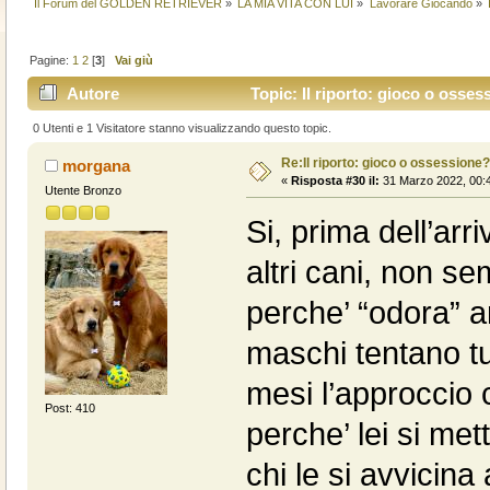
Il Forum del GOLDEN RETRIEVER
»
LA MIA VITA CON LUI
»
Lavorare Giocando
»
Pagine:
1
2
[
3
]
Vai giù
Autore
Topic: Il riporto: gioco o osses
0 Utenti e 1 Visitatore stanno visualizzando questo topic.
Re:Il riporto: gioco o ossessione?
morgana
«
Risposta #30 il:
31 Marzo 2022, 00:4
Utente Bronzo
Si, prima dell’arr
altri cani, non s
perche’ “odora” a
maschi tentano tut
mesi l’approccio 
Post: 410
perche’ lei si me
chi le si avvicin