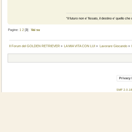
“il futuro non e’ fissato, il destino e’ quello c
Pagine:
1
2
[
3
]
Vai su
Il Forum del GOLDEN RETRIEVER
»
LA MIA VITA CON LUI
»
Lavorare Giocando
»
Privacy 
SMF 2.0.1