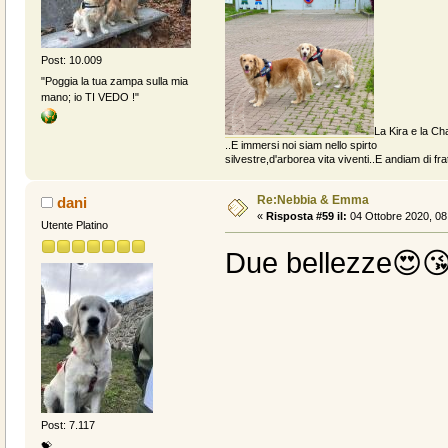
Post: 10.009
"Poggia la tua zampa sulla mia
mano; io TI VEDO !"
La Kira e la Cha
..E immersi noi siam nello spirto
silvestre,d'arborea vita viventi..E andiam di fratt
Re:Nebbia & Emma
dani
«
Risposta #59 il:
04 Ottobre 2020, 08
Utente Platino
Due bellezze😍
Post: 7.117
💝