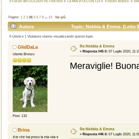
Il Forum del GOLDEN RETRIEVER
»
LA MIA VITA CON LUI
»
Il nostro Branco.
»
Ne
Pagine:
1
2
3
[
4
]
5
6
7
8
...
13
Vai giù
Autore
Topic: Nebbia & Emma (Letto 8
0 Utenti e 1 Visitatore stanno visualizzando questo topic.
Re:Nebbia & Emma
GIidDaLa
«
Risposta #45 il:
07 Luglio 2020, 11:1
Utente Bronzo
Meraviglie! Buon
Post: 132
Re:Nebbia & Emma
Brina
«
Risposta #46 il:
07 Luglio 2020, 11:5
A te che hai preso la mia vita e