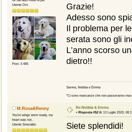
ne hai fatto molto di piu
Grazie!
Utente Oro
Adesso sono spiag
Il problema per l
serata sono gli inc
L'anno scorso una
dietro!!
Post: 3.485
Savina, Nebbia e Emma
"Ci sono mancanze che non passeranno mai e 
Re:Nebbia & Emma
M.Rosa&Renny
«
Risposta #52 il:
13 Luglio 2020, 08:1
You're wings were ready, my
heart was not..
Siete splendidi!
Utente Smeraldo