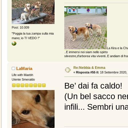
Post: 10.009
"Poggia la tua zampa sulla mia
mano; io TI VEDO !"
La Kira e la Cha
..E immersi noi siam nello spirto
silvestre,d'arborea vita viventi..E andiam di fratt
Re:Nebbia & Emma
LaMaria
«
Risposta #55 il:
18 Settembre 2020, 
Life with Maebh
Utente Smeraldo
Be’ dai fa caldo!
(Un bel sacco nero
infili... Sembri u