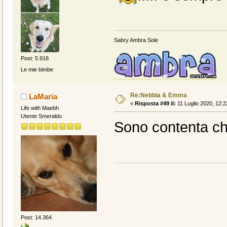
Sabry Ambra Sole
Post: 5.918
Le mie bimbe
Re:Nebbia & Emma
LaMaria
«
Risposta #49 il:
11 Luglio 2020, 12:2
Life with Maebh
Utente Smeraldo
Sono contenta che
Post: 14.364