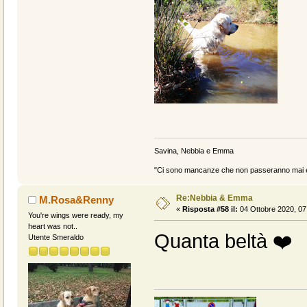
Savina, Nebbia e Emma
"Ci sono mancanze che non passeranno mai e 
Re:Nebbia & Emma
M.Rosa&Renny
«
Risposta #58 il:
04 Ottobre 2020, 07
You're wings were ready, my
heart was not..
Quanta beltà ❤️
Utente Smeraldo