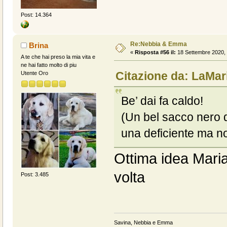
Post: 14.364
Re:Nebbia & Emma
Brina
«
Risposta #56 il:
18 Settembre 2020, 
A te che hai preso la mia vita e
ne hai fatto molto di piu
Citazione da: LaMar
Utente Oro
Be’ dai fa caldo!
(Un bel sacco nero del
una deficiente ma no
Ottima idea Maria
volta
Post: 3.485
Savina, Nebbia e Emma