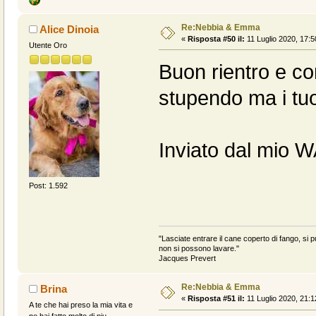
Re:Nebbia & Emma
Alice Dinoia
«
Risposta #50 il:
11 Luglio 2020, 17:5
Utente Oro
Buon rientro e com
stupendo ma i tuoi
Inviato dal mio 
Post: 1.592
"Lasciate entrare il cane coperto di fango, si pu
non si possono lavare."
Jacques Prevert
Re:Nebbia & Emma
Brina
«
Risposta #51 il:
11 Luglio 2020, 21:1
A te che hai preso la mia vita e