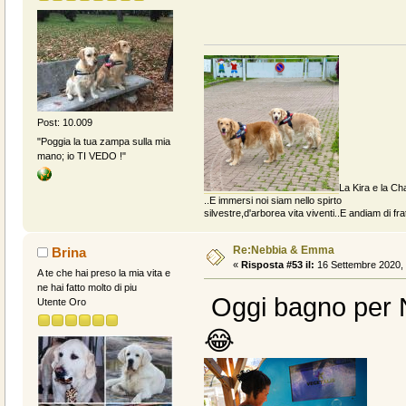
Post: 10.009
"Poggia la tua zampa sulla mia
mano; io TI VEDO !"
La Kira e la Cha
..E immersi noi siam nello spirto
silvestre,d'arborea vita viventi..E andiam di fratt
Re:Nebbia & Emma
Brina
«
Risposta #53 il:
16 Settembre 2020, 
A te che hai preso la mia vita e
ne hai fatto molto di piu
Oggi bagno per N
Utente Oro
😂