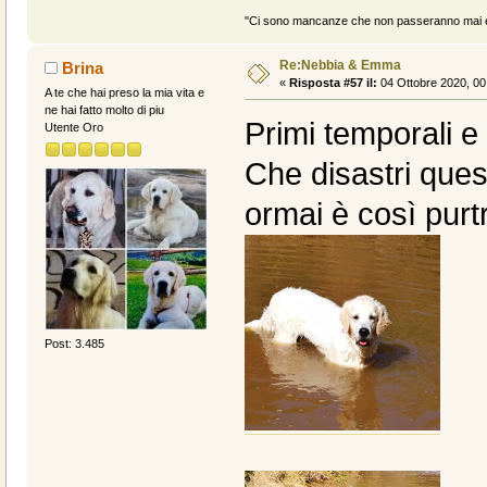
"Ci sono mancanze che non passeranno mai e 
Re:Nebbia & Emma
Brina
«
Risposta #57 il:
04 Ottobre 2020, 00
A te che hai preso la mia vita e
ne hai fatto molto di piu
Primi temporali e 
Utente Oro
Che disastri ques
ormai è così purt
Post: 3.485