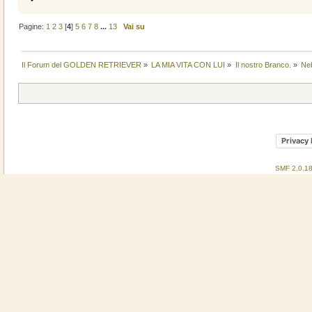
Pagine:
1
2
3
[
4
]
5
6
7
8
...
13
Vai su
Il Forum del GOLDEN RETRIEVER
»
LA MIA VITA CON LUI
»
Il nostro Branco.
»
Ne
Privacy 
SMF 2.0.1