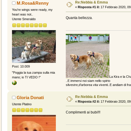
Re:Nebbia & Emma
M.Rosa&Renny
«
Risposta #1 il:
17 Febbraio 2020, 09
You're wings were ready, my
heart was not..
Quanta bellezza.
Utente Smeraldo
Post: 10.009
"Poggia la tua zampa sulla mia
La Kira e la Cha
mano; io TI VEDO !"
..E immersi noi siam nello spirto
silvestre,d'arborea vita viventi..E andiam di fratt
Re:Nebbia & Emma
Gloria Donati
«
Risposta #2 il:
17 Febbraio 2020, 09
Utente Platino
Complimenti ai bubi!!!