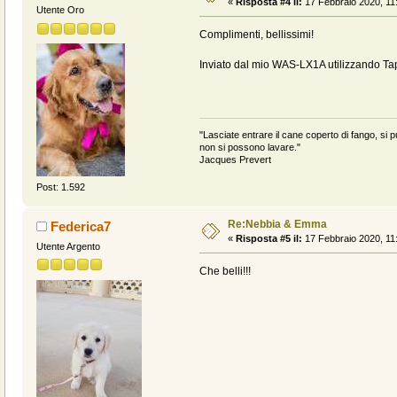
«
Risposta #4 il:
17 Febbraio 2020, 11
Utente Oro
Complimenti, bellissimi!
Inviato dal mio WAS-LX1A utilizzando Ta
"Lasciate entrare il cane coperto di fango, si pu
non si possono lavare."
Jacques Prevert
Post: 1.592
Re:Nebbia & Emma
Federica7
«
Risposta #5 il:
17 Febbraio 2020, 11
Utente Argento
Che belli!!!