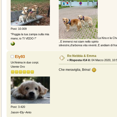
Post: 10.009
"Poggia la tua zampa sulla mia
La Kira e la Cha
mano; io TI VEDO !"
..E immersi noi siam nello spirto
silvestre,d'arborea vita viventi..E andiam di fratt
Re:Nebbia & Emma
Ely93
«
Risposta #14 il:
04 Marzo 2020, 10:5
Un'Anima in due corpi.
Utente Oro
Che meraviglia, Brina!
Post: 3.420
Jason~Ely~Anto