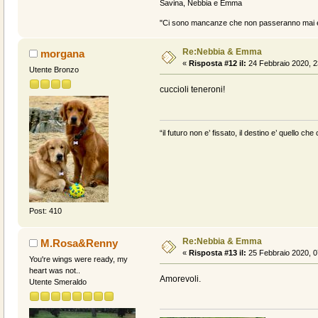
Savina, Nebbia e Emma
"Ci sono mancanze che non passeranno mai e 
Re:Nebbia & Emma
morgana
«
Risposta #12 il:
24 Febbraio 2020, 2
Utente Bronzo
cuccioli teneroni!
“il futuro non e’ fissato, il destino e’ quello c
Post: 410
Re:Nebbia & Emma
M.Rosa&Renny
«
Risposta #13 il:
25 Febbraio 2020, 0
You're wings were ready, my
heart was not..
Amorevoli.
Utente Smeraldo