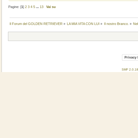
Pagine: [
1
]
2
3
4
5
...
13
Vai su
Il Forum del GOLDEN RETRIEVER
»
LA MIA VITA CON LUI
»
Il nostro Branco.
»
Ne
Privacy 
SMF 2.0.1