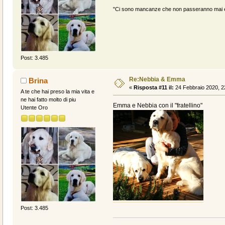
"Ci sono mancanze che non passeranno mai e 
Post: 3.485
Re:Nebbia & Emma
Brina
«
Risposta #11 il:
24 Febbraio 2020, 2
A te che hai preso la mia vita e
ne hai fatto molto di piu
Emma e Nebbia con il "fratellino"
Utente Oro
Post: 3.485