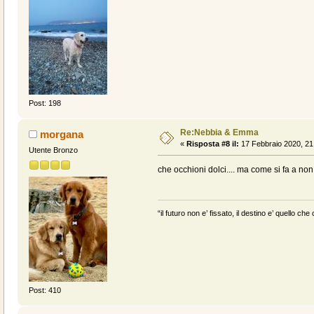
Post: 198
Re:Nebbia & Emma
morgana
«
Risposta #8 il:
17 Febbraio 2020, 21
Utente Bronzo
che occhioni dolci.... ma come si fa a no
“il futuro non e’ fissato, il destino e’ quello c
Post: 410