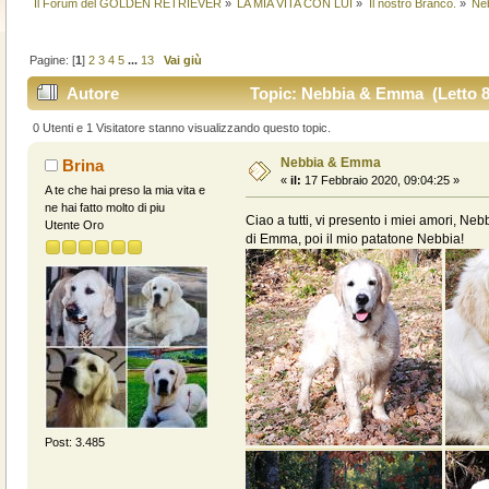
Il Forum del GOLDEN RETRIEVER
»
LA MIA VITA CON LUI
»
Il nostro Branco.
»
Ne
Pagine: [
1
]
2
3
4
5
...
13
Vai giù
Autore
Topic: Nebbia & Emma (Letto 8
0 Utenti e 1 Visitatore stanno visualizzando questo topic.
Nebbia & Emma
Brina
«
il:
17 Febbraio 2020, 09:04:25 »
A te che hai preso la mia vita e
ne hai fatto molto di piu
Ciao a tutti, vi presento i miei amori, N
Utente Oro
di Emma, poi il mio patatone Nebbia!
Post: 3.485