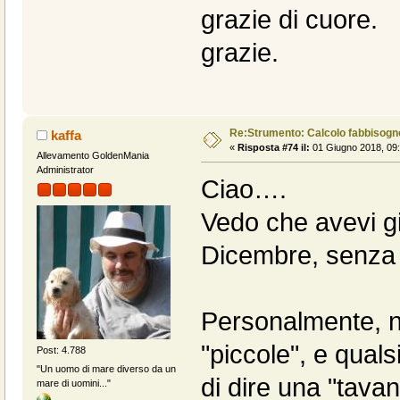
grazie di cuore.
grazie.
Re:Strumento: Calcolo fabbisogn
kaffa
«
Risposta #74 il:
01 Giugno 2018, 09:
Allevamento GoldenMania
Administrator
Ciao….
Vedo che avevi g
Dicembre, senza 
Personalmente, n
"piccole", e quals
Post: 4.788
"Un uomo di mare diverso da un
di dire una "tavan
mare di uomini..."