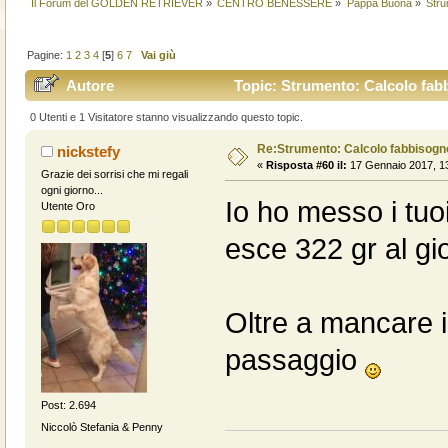
Il Forum del GOLDEN RETRIEVER
»
CENTRO BENESSERE
»
Pappa Buona
»
Stru
Pagine:
1
2
3
4
[
5
]
6
7
Vai giù
Autore
Topic: Strumento: Calcolo fabb
0 Utenti e 1 Visitatore stanno visualizzando questo topic.
Re:Strumento: Calcolo fabbisogn
nickstefy
«
Risposta #60 il:
17 Gennaio 2017, 13
Grazie dei sorrisi che mi regali
ogni giorno...
Io ho messo i tuo
Utente Oro
esce 322 gr al gi
Oltre a mancare i
passaggio
Post: 2.694
Niccolò Stefania & Penny