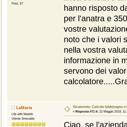
Post: 37
hanno risposto da
per l'anatra e 35
vostre valutazion
noto che i valori 
nella vostra valu
informazione in m
servono dei valori
calcolatore.....Gra
Strumento: Calcolo fabbisogno c
LaMaria
«
Risposta #71 il:
22 Maggio 2018, 11:
Life with Maebh
Utente Smeraldo
Ciao, se l’azienda