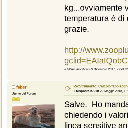
kg...ovviamente v
temperatura è di c
grazie.
http://www.zooplu
gclid=EAIaIQo
«
Ultima modifica: 09 Dicembre 2017, 23:41:20 
Re:Strumento: Calcolo fabbisogn
faber
«
Risposta #70 il:
22 Maggio 2018, 11:
Utente del Forum
Salve. Ho mandat
chiedendo i valor
linea sensitive a