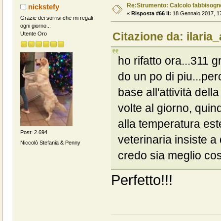
Re:Strumento: Calcolo fabbisogn
nickstefy
«
Risposta #66 il:
18 Gennaio 2017, 17
Grazie dei sorrisi che mi regali
ogni giorno...
Citazione da: ilaria
Utente Oro
ho rifatto ora...311 
do un po di piu...per
base all'attività del
volte al giorno, quin
alla temperatura est
Post: 2.694
veterinaria insiste 
Niccolò Stefania & Penny
credo sia meglio cos
Perfetto!!!