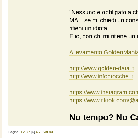
"Nessuno è obbligato a chi
MA... se mi chiedi un cons
ritieni un idiota.
E io, con chi mi ritiene un 
Allevamento GoldenMani
http://www.golden-data.it
http://www.infocrocche.it
https://www.instagram.c
https://www.tiktok.com/
No tempo? No Ca
Pagine:
1
2
3
4
[
5
]
6
7
Vai su