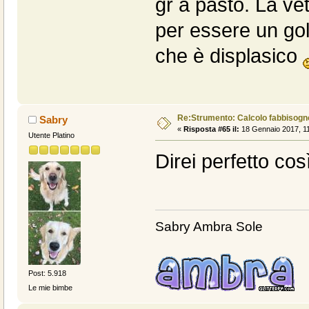
gr a pasto. La ve
per essere un gol
che è displasico
Re:Strumento: Calcolo fabbisogn
Sabry
«
Risposta #65 il:
18 Gennaio 2017, 11
Utente Platino
Direi perfetto così
Sabry Ambra Sole
Post: 5.918
Le mie bimbe