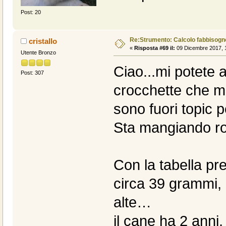
Post: 20
Re:Strumento: Calcolo fabbisogn
cristallo
«
Risposta #69 il:
09 Dicembre 2017, 1
Utente Bronzo
Ciao...mi potete a
Post: 307
crocchette che ma
sono fuori topic 
Sta mangiando roy
Con la tabella pr
circa 39 grammi, 
alte…
il cane ha 2 anni,