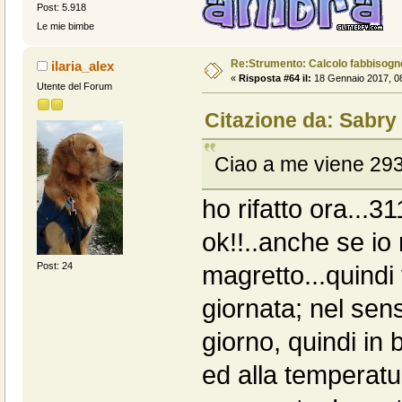
Post: 5.918
Le mie bimbe
Re:Strumento: Calcolo fabbisogn
ilaria_alex
«
Risposta #64 il:
18 Gennaio 2017, 08
Utente del Forum
Citazione da: Sabry
Ciao a me viene 293 
ho rifatto ora...3
ok!!..anche se io
Post: 24
magretto...quindi 
giornata; nel sens
giorno, quindi in
ed alla temperatu