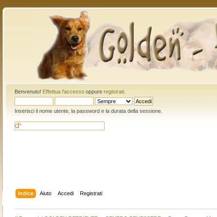
Benvenuto!
Effettua l'accesso
oppure
registrati
.
Inserisci il nome utente, la password e la durata della sessione.
Indice
Aiuto
Accedi
Registrati