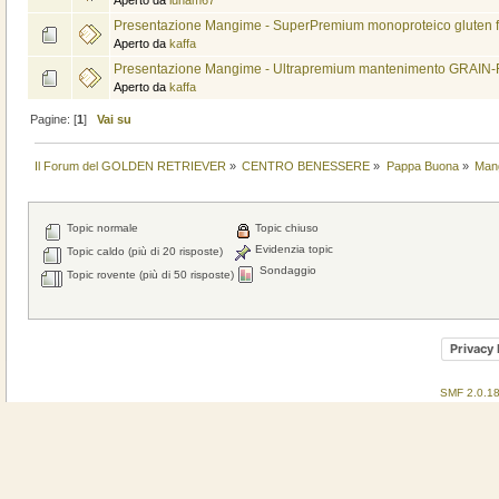
Presentazione Mangime - SuperPremium monoproteico gluten f
Aperto da
kaffa
Presentazione Mangime - Ultrapremium mantenimento GRAIN-
Aperto da
kaffa
Pagine: [
1
]
Vai su
Il Forum del GOLDEN RETRIEVER
»
CENTRO BENESSERE
»
Pappa Buona
»
Man
Topic normale
Topic chiuso
Evidenzia topic
Topic caldo (più di 20 risposte)
Sondaggio
Topic rovente (più di 50 risposte)
Privacy 
SMF 2.0.1