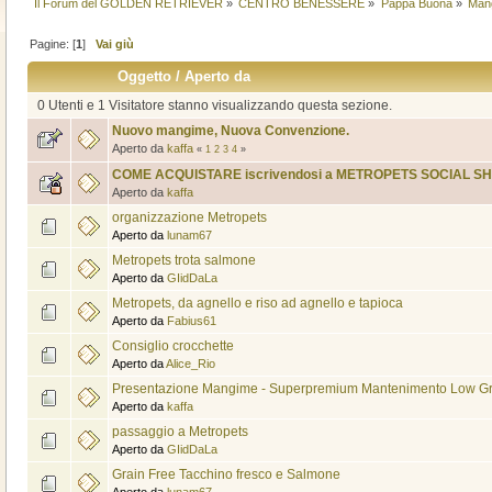
Il Forum del GOLDEN RETRIEVER
»
CENTRO BENESSERE
»
Pappa Buona
»
Man
Pagine: [
1
]
Vai giù
Oggetto
/
Aperto da
0 Utenti e 1 Visitatore stanno visualizzando questa sezione.
Nuovo mangime, Nuova Convenzione.
Aperto da
kaffa
«
1
2
3
4
»
COME ACQUISTARE iscrivendosi a METROPETS SOCIAL S
Aperto da
kaffa
organizzazione Metropets
Aperto da
lunam67
Metropets trota salmone
Aperto da
GIidDaLa
Metropets, da agnello e riso ad agnello e tapioca
Aperto da
Fabius61
Consiglio crocchette
Aperto da
Alice_Rio
Presentazione Mangime - Superpremium Mantenimento Low Gr
Aperto da
kaffa
passaggio a Metropets
Aperto da
GIidDaLa
Grain Free Tacchino fresco e Salmone
Aperto da
lunam67