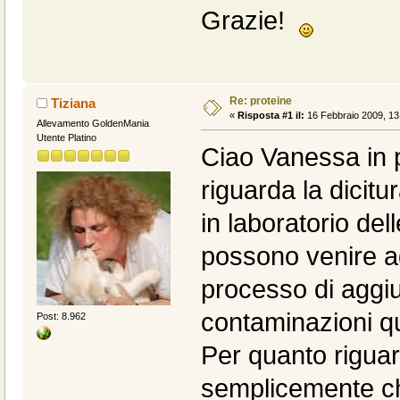
Grazie!
Re: proteine
Tiziana
«
Risposta #1 il:
16 Febbraio 2009, 13
Allevamento GoldenMania
Utente Platino
Ciao Vanessa in p
riguarda la dicitu
in laboratorio del
possono venire ag
processo di aggiu
contaminazioni q
Post: 8.962
Per quanto riguard
semplicemente ch