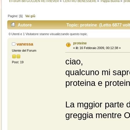
Il Forum del GOLDEN RETRIEVER
»
CENTRO BENESSERE
»
Pappa Buona
»
prot
Pagine: [
1
]
Vai giù
Autore
Topic: proteine (Letto 6877 volt
0 Utenti e 1 Visitatore stanno visualizzando questo topic.
proteine
vanessa
«
il:
16 Febbraio 2009, 00:12:38 »
Utente del Forum
ciao,
Post: 19
qualcuno mi sapre
proteina e protei
La mggior parte de
greggia mentre Or