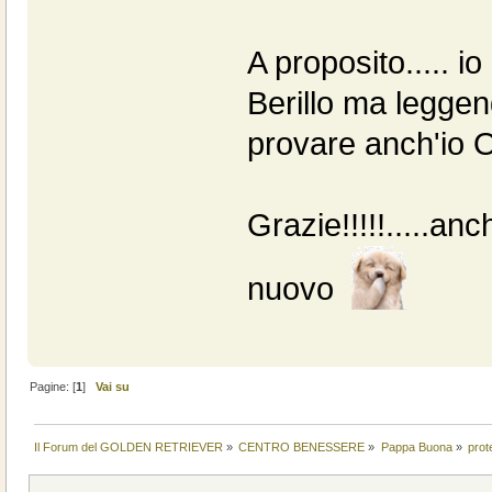
A proposito..... i
Berillo ma leggend
provare anch'io O
Grazie!!!!!.....an
nuovo
Pagine: [
1
]
Vai su
Il Forum del GOLDEN RETRIEVER
»
CENTRO BENESSERE
»
Pappa Buona
»
prot