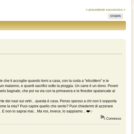
« precedente
successivo »
STAMPA
e ti accoglie quando torni a casa, con la coda a "elicottero" e le
 a un malanno, e quanti sacrifici sotto la pioggia. Un cane è un dono. Poveri
elo bagnato, che poi va via con la primavera e le finestre spalancate al
onte dei nasi sui vetri... questa è casa. Penso spesso a chi non li sopporta
come la mia? Puoi capire quello che sento? Puoi chiedermi di azzerare
o. E non lo saprai mai... Ma noi, invece, lo sappiamo…❤️✨
Connesso