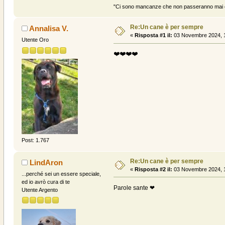
"Ci sono mancanze che non passeranno mai e 
Re:Un cane è per sempre
Annalisa V.
«
Risposta #1 il:
03 Novembre 2024, 1
Utente Oro
❤️❤️❤️❤️
Post: 1.767
Re:Un cane è per sempre
LindAron
«
Risposta #2 il:
03 Novembre 2024, 1
...perché sei un essere speciale,
ed io avrò cura di te
Parole sante ❤
Utente Argento