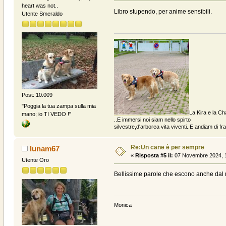
heart was not..
Libro stupendo, per anime sensibili.
Utente Smeraldo
Post: 10.009
"Poggia la tua zampa sulla mia
La Kira e la Ch
mano; io TI VEDO !"
..E immersi noi siam nello spirto
silvestre,d'arborea vita viventi..E andiam di fratt
Re:Un cane è per sempre
lunam67
«
Risposta #5 il:
07 Novembre 2024, 1
Utente Oro
Bellissime parole che escono anche dal n
Monica