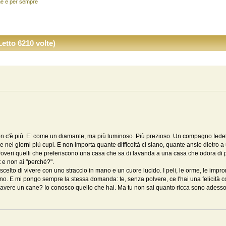
e è per sempre
etto 6210 volte)
'è più. E’ come un diamante, ma più luminoso. Più prezioso. Un compagno fedele ch
che nei giorni più cupi. E non importa quante difficoltà ci siano, quante ansie dietro
Poveri quelli che preferiscono una casa che sa di lavanda a una casa che odora di p
 e non ai "perché?".
o scelto di vivere con uno straccio in mano e un cuore lucido. I peli, le orme, le impr
o. E mi pongo sempre la stessa domanda: te, senza polvere, ce l'hai una felicità 
i avere un cane? Io conosco quello che hai. Ma tu non sai quanto ricca sono adess