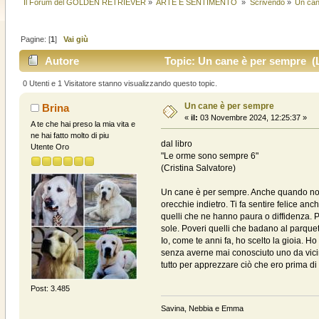
Il Forum del GOLDEN RETRIEVER
»
ARTE E SENTIMENTO 
»
Scrivendo
»
Un can
Pagine: [
1
]
Vai giù
Autore
Topic: Un cane è per sempre (L
0 Utenti e 1 Visitatore stanno visualizzando questo topic.
Un cane è per sempre
Brina
«
il:
03 Novembre 2024, 12:25:37 »
A te che hai preso la mia vita e
ne hai fatto molto di piu
dal libro
Utente Oro
"Le orme sono sempre 6"
(Cristina Salvatore)
Un cane è per sempre. Anche quando non c
orecchie indietro. Ti fa sentire felice an
quelli che ne hanno paura o diffidenza. 
sole. Poveri quelli che badano al parquet
Io, come te anni fa, ho scelto la gioia. H
senza averne mai conosciuto uno da vicin
tutto per apprezzare ciò che ero prima d
Post: 3.485
Savina, Nebbia e Emma