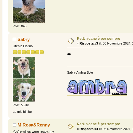
Post: 845
Re:Un cane è per sempre
Sabry
«
Risposta #3 il:
05 Novembre 2024, 1
Utente Platino
❤️
Sabry Ambra Sole
Post: 5.918
Le mie bimbe
Re:Un cane è per sempre
M.Rosa&Renny
«
Risposta #4 il:
06 Novembre 2024, 1
You're wings were ready, my