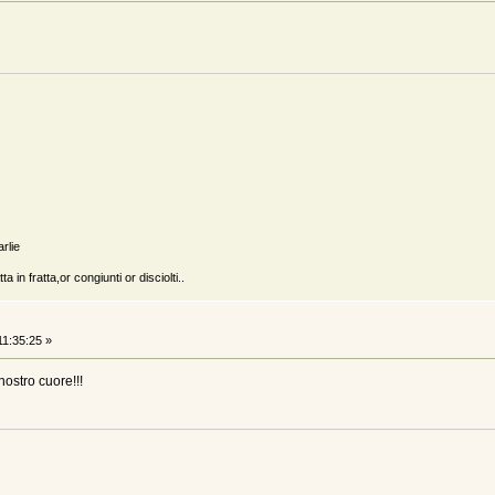
arlie
a in fratta,or congiunti or disciolti..
1:35:25 »
ostro cuore!!!