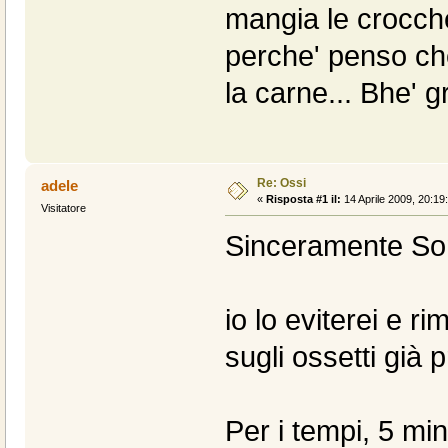
mangia le crocche
perche' penso ch
la carne... Bhe' gr
Re: Ossi
adele
«
Risposta #1 il:
14 Aprile 2009, 20:19
Visitatore
Sinceramente So
io lo eviterei e r
sugli ossetti già 
Per i tempi, 5 min