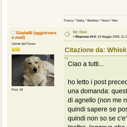
Francy * Daisy * Bambou * Nessi * Alex
Re: Ossi
Giada66 (aggiornare
e-mail)
«
Risposta #4 il:
19 Maggio 2009, 21:1
Utente del Forum
Citazione da: Whisky
Ciao a tutti...
ho letto i post prec
una domanda: quest
Post: 20
di agnello (non me n
quindi sapere se po
quindi non so se c'e'