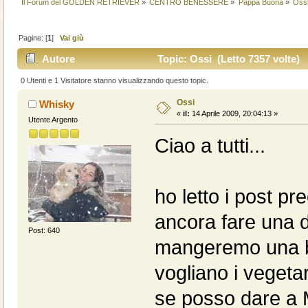
Il Forum del GOLDEN RETRIEVER
»
CENTRO BENESSERE
»
Pappa Buona
»
Oss
Pagine: [
1
]
Vai giù
Autore
Topic: Ossi (Letto 7357 volte)
0 Utenti e 1 Visitatore stanno visualizzando questo topic.
Ossi
Whisky
«
il:
14 Aprile 2009, 20:04:13 »
Utente Argento
Ciao a tutti...
ho letto i post p
ancora fare una 
Post: 640
mangeremo una be
vogliano i vegeta
se posso dare a 