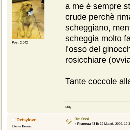
a me è sempre st
crude perchè rim
scheggiano, mentr
scheggia molto fa
Post: 2.542
l'osso del ginocc
rosicchiare (ovv
Tante coccole all
Milly
Re: Ossi
Deisylove
«
Risposta #3 il:
19 Maggio 2009, 19:3
Utente Bronzo