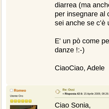
diarrea (ma anche
per insegnare al c
sei anche se c'è 
E' un pò come per 
danze !:-)
CiaoCiao, Adele
Re: Ossi
Romeo
«
Risposta #2 il:
15 Aprile 2009, 08:26
Utente Oro
Ciao Sonia,