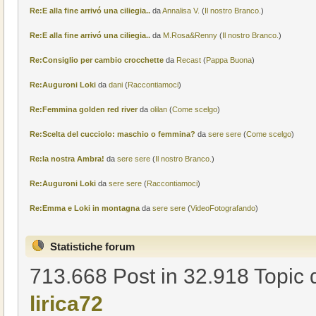
Re:E alla fine arrivó una ciliegia..
da
Annalisa V.
(
Il nostro Branco.
)
Re:E alla fine arrivó una ciliegia..
da
M.Rosa&Renny
(
Il nostro Branco.
)
Re:Consiglio per cambio crocchette
da
Recast
(
Pappa Buona
)
Re:Auguroni Loki
da
dani
(
Raccontiamoci
)
Re:Femmina golden red river
da
olilan
(
Come scelgo
)
Re:Scelta del cucciolo: maschio o femmina?
da
sere sere
(
Come scelgo
)
Re:la nostra Ambra!
da
sere sere
(
Il nostro Branco.
)
Re:Auguroni Loki
da
sere sere
(
Raccontiamoci
)
Re:Emma e Loki in montagna
da
sere sere
(
VideoFotografando
)
Statistiche forum
713.668 Post in 32.918 Topic d
lirica72