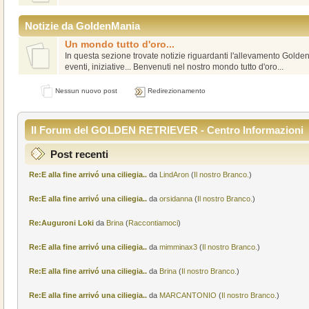
Notizie da GoldenMania
Un mondo tutto d'oro...
In questa sezione trovate notizie riguardanti l'allevamento Golde
eventi, iniziative... Benvenuti nel nostro mondo tutto d'oro...
Nessun nuovo post
Redirezionamento
Il Forum del GOLDEN RETRIEVER - Centro Informazioni
Post recenti
Re:E alla fine arrivó una ciliegia..
da
LindAron
(
Il nostro Branco.
)
Re:E alla fine arrivó una ciliegia..
da
orsidanna
(
Il nostro Branco.
)
Re:Auguroni Loki
da
Brina
(
Raccontiamoci
)
Re:E alla fine arrivó una ciliegia..
da
mimminax3
(
Il nostro Branco.
)
Re:E alla fine arrivó una ciliegia..
da
Brina
(
Il nostro Branco.
)
Re:E alla fine arrivó una ciliegia..
da
MARCANTONIO
(
Il nostro Branco.
)