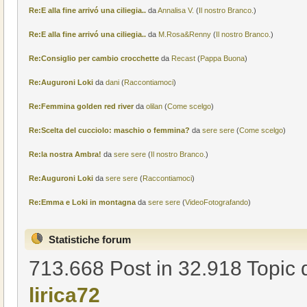
Re:E alla fine arrivó una ciliegia..
da
Annalisa V.
(
Il nostro Branco.
)
Re:E alla fine arrivó una ciliegia..
da
M.Rosa&Renny
(
Il nostro Branco.
)
Re:Consiglio per cambio crocchette
da
Recast
(
Pappa Buona
)
Re:Auguroni Loki
da
dani
(
Raccontiamoci
)
Re:Femmina golden red river
da
olilan
(
Come scelgo
)
Re:Scelta del cucciolo: maschio o femmina?
da
sere sere
(
Come scelgo
)
Re:la nostra Ambra!
da
sere sere
(
Il nostro Branco.
)
Re:Auguroni Loki
da
sere sere
(
Raccontiamoci
)
Re:Emma e Loki in montagna
da
sere sere
(
VideoFotografando
)
Statistiche forum
713.668 Post in 32.918 Topic d
lirica72