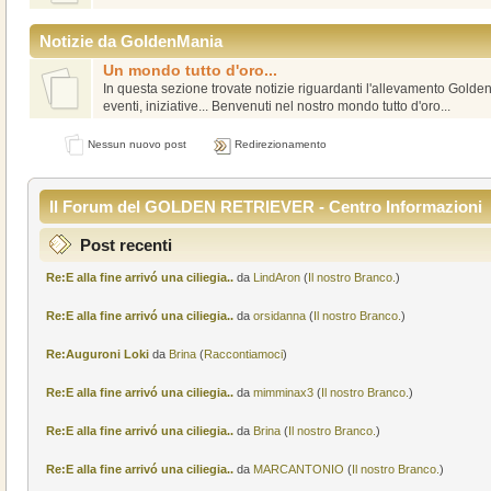
Notizie da GoldenMania
Un mondo tutto d'oro...
In questa sezione trovate notizie riguardanti l'allevamento Golde
eventi, iniziative... Benvenuti nel nostro mondo tutto d'oro...
Nessun nuovo post
Redirezionamento
Il Forum del GOLDEN RETRIEVER - Centro Informazioni
Post recenti
Re:E alla fine arrivó una ciliegia..
da
LindAron
(
Il nostro Branco.
)
Re:E alla fine arrivó una ciliegia..
da
orsidanna
(
Il nostro Branco.
)
Re:Auguroni Loki
da
Brina
(
Raccontiamoci
)
Re:E alla fine arrivó una ciliegia..
da
mimminax3
(
Il nostro Branco.
)
Re:E alla fine arrivó una ciliegia..
da
Brina
(
Il nostro Branco.
)
Re:E alla fine arrivó una ciliegia..
da
MARCANTONIO
(
Il nostro Branco.
)