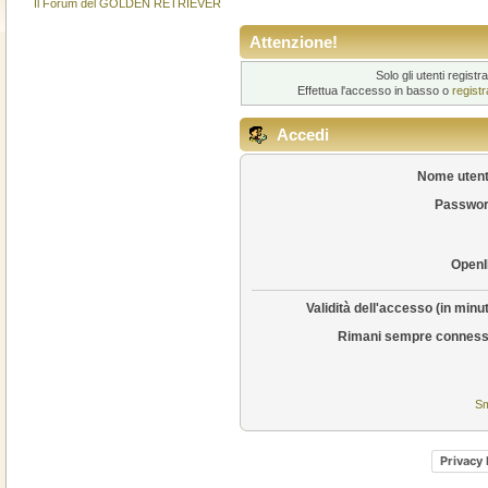
Il Forum del GOLDEN RETRIEVER
Attenzione!
Solo gli utenti regis
Effettua l'accesso in basso o
regist
Accedi
Nome utent
Passwor
OpenI
Validità dell'accesso (in minut
Rimani sempre conness
Sm
Privacy 