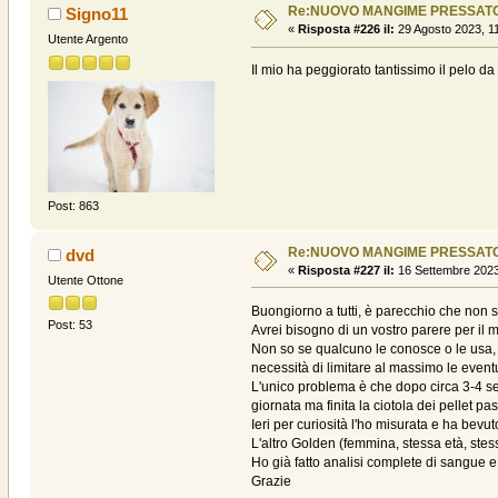
Re:NUOVO MANGIME PRESSAT
Signo11
«
Risposta #226 il:
29 Agosto 2023, 11
Utente Argento
Il mio ha peggiorato tantissimo il pelo
Post: 863
Re:NUOVO MANGIME PRESSAT
dvd
«
Risposta #227 il:
16 Settembre 2023
Utente Ottone
Buongiorno a tutti, è parecchio che non 
Post: 53
Avrei bisogno di un vostro parere per il
Non so se qualcuno le conosce o le usa, l
necessità di limitare al massimo le event
L'unico problema è che dopo circa 3-4 se
giornata ma finita la ciotola dei pellet p
Ieri per curiosità l'ho misurata e ha bev
L'altro Golden (femmina, stessa età, ste
Ho già fatto analisi complete di sangue 
Grazie