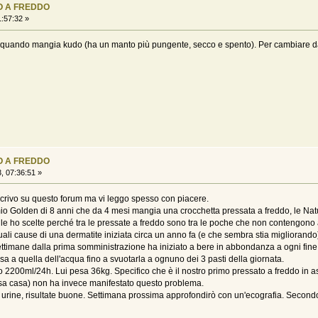
O A FREDDO
:57:32 »
 da quando mangia kudo (ha un manto più pungente, secco e spento). Per cambiare d
O A FREDDO
, 07:36:51 »
scrivo su questo forum ma vi leggo spesso con piacere.
 mio Golden di 8 anni che da 4 mesi mangia una crocchetta pressata a freddo, le Nat
e ho scelte perché tra le pressate a freddo sono tra le poche che non contengono alc
uali cause di una dermatite iniziata circa un anno fa (e che sembra stia migliorando
ttimane dalla prima somministrazione ha iniziato a bere in abbondanza a ogni fine p
assa a quella dell'acqua fino a svuotarla a ognuno dei 3 pasti della giornata.
uto 2200ml/24h. Lui pesa 36kg. Specifico che è il nostro primo pressato a freddo in
ssa casa) non ha invece manifestato questo problema.
e urine, risultate buone. Settimana prossima approfondirò con un'ecografia. Second