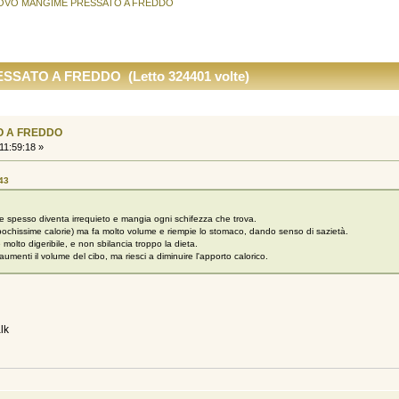
OVO MANGIME PRESSATO A FREDDO
SATO A FREDDO (Letto 324401 volte)
O A FREDDO
11:59:18 »
:43
 e spesso diventa irrequieto e mangia ogni schifezza che trova.
a pochissime calorie) ma fa molto volume e riempie lo stomaco, dando senso di sazietà.
 molto digeribile, e non sbilancia troppo la dieta.
umenti il volume del cibo, ma riesci a diminuire l'apporto calorico.
lk