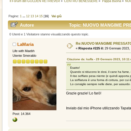
Il Forum del GOLDEN RETRIEVER
»
CENTRO BENESSERE
»
Pappa Buona
»
NU
Pagine:
1
...
12
13
14
15
[
16
]
Vai giù
Autore
Topic: NUOVO MANGIME PRES
0 Utenti e 1 Visitatore stanno visualizzando questo topic.
Re:NUOVO MANGIME PRESSAT
LaMaria
«
Risposta #225 il:
29 Gennaio 2023, 
Life with Maebh
Utente Smeraldo
Citazione da: kaffa - 29 Gennaio 2023, 10:11
Esatto!
Quando si riducono le dosi, il cane ha fame,
Il riso soffiato pesa niente (e quindi apport
La soffiatura è una forma di cottura, per cui è
Lo consiglio sempre nelle diete, per assurdo a
Grazie grazie! Lo farò!
Inviato dal mio iPhone utilizzando Tapata
Post: 14.364