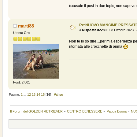
(scusate il post in due topic, non sapevo 
Re:NUOVO MANGIME PRESSAT
marti88
«
Risposta #228 il:
08 Ottobre 2023, 2
Utente Oro
Non te lo so dire....per mia esperienza p
ritornata alle crocchette di prima
Post: 2.801
Pagine:
1
...
12
13
14
15
[
16
]
Vai su
Il Forum del GOLDEN RETRIEVER
»
CENTRO BENESSERE
»
Pappa Buona
»
NU