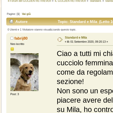
Il Forum del GOLDEN RETRIEVER
»
IL GOLDEN RETRIEVER
»
Standard.
»
Standa
Pagine: [
1
]
Vai giù
Autore
Topic: Standard e Mila (Letto 1
0 Utenti e 1 Visitatore stanno visualizzando questo topic.
Standard e Mila
fabrij80
«
il:
01 Settembre 2020, 09:20:13 »
Neo iscritto
Ciao a tutti mi ch
cucciolo femmina
come da regolame
sezione!
Non sono un espe
Post: 3
piacere avere del
su Mila, ho contro