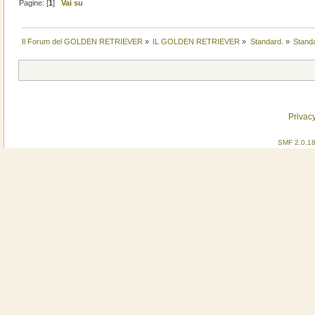
Pagine: [
1
]
Vai su
Il Forum del GOLDEN RETRIEVER
»
IL GOLDEN RETRIEVER
»
Standard.
»
Standa
Privacy
SMF 2.0.1