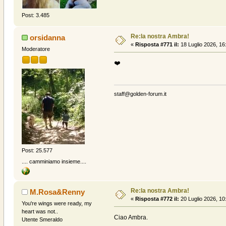
Post: 3.485
Re:la nostra Ambra!
orsidanna
«
Risposta #771 il:
18 Luglio 2026, 16
Moderatore
❤️
staff@golden-forum.it
Post: 25.577
.... camminiamo insieme....
Re:la nostra Ambra!
M.Rosa&Renny
«
Risposta #772 il:
20 Luglio 2026, 10
You're wings were ready, my
heart was not..
Ciao Ambra.
Utente Smeraldo