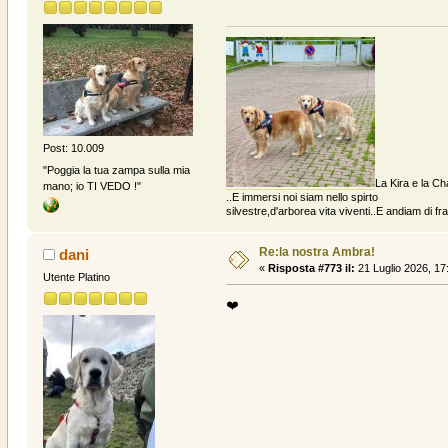
Post: 10.009
"Poggia la tua zampa sulla mia
La Kira e la Ch
mano; io TI VEDO !"
..E immersi noi siam nello spirto
silvestre,d'arborea vita viventi..E andiam di fratt
Re:la nostra Ambra!
dani
«
Risposta #773 il:
21 Luglio 2026, 17
Utente Platino
❤️