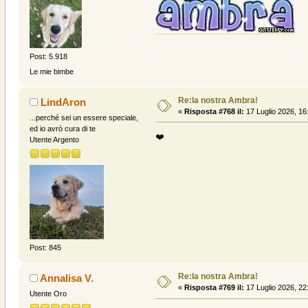
Post: 5.918
Le mie bimbe
Re:la nostra Ambra!
LindAron
«
Risposta #768 il:
17 Luglio 2026, 16
...perché sei un essere speciale,
ed io avrò cura di te
❤️
Utente Argento
Post: 845
Re:la nostra Ambra!
Annalisa V.
«
Risposta #769 il:
17 Luglio 2026, 22
Utente Oro