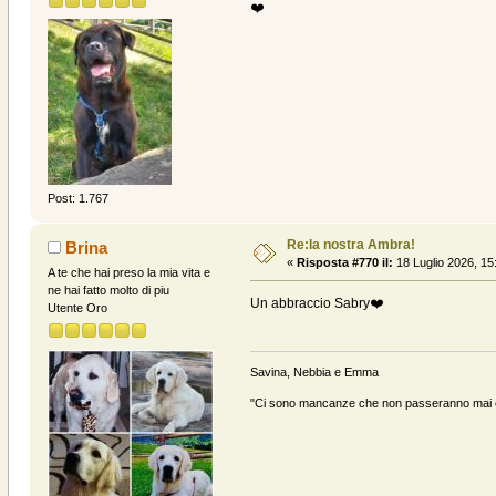
❤️
Post: 1.767
Re:la nostra Ambra!
Brina
«
Risposta #770 il:
18 Luglio 2026, 15
A te che hai preso la mia vita e
ne hai fatto molto di piu
Un abbraccio Sabry❤️
Utente Oro
Savina, Nebbia e Emma
"Ci sono mancanze che non passeranno mai e 