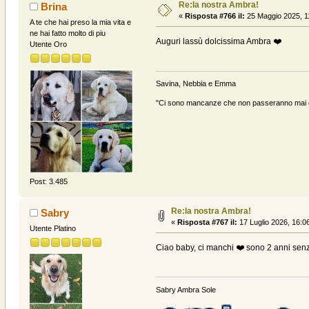
Re:la nostra Ambra!
Brina
«
Risposta #766 il:
25 Maggio 2025, 1
A te che hai preso la mia vita e
ne hai fatto molto di piu
Auguri lassù dolcissima Ambra ❤️
Utente Oro
Savina, Nebbia e Emma
"Ci sono mancanze che non passeranno mai e 
Post: 3.485
Re:la nostra Ambra!
Sabry
«
Risposta #767 il:
17 Luglio 2026, 16:0
Utente Platino
Ciao baby, ci manchi ❤️ sono 2 anni senz
Sabry Ambra Sole