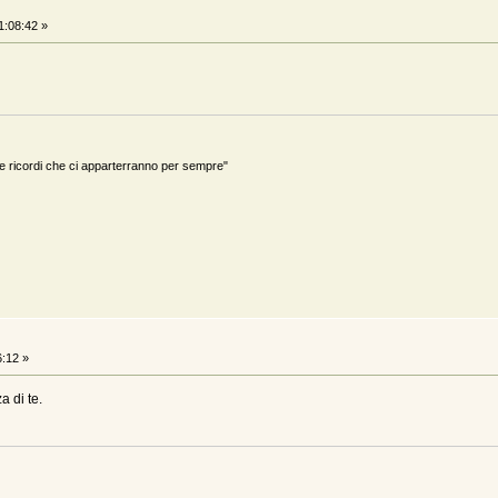
1:08:42 »
ricordi che ci apparterranno per sempre"
6:12 »
a di te.