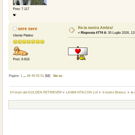
Post: 7.117
💝
Re:la nostra Ambra!
sere sere
«
Risposta #774 il:
30 Luglio 2026, 13
Utente Platino
Post: 8.816
Pagine:
1
...
48
49
50
51
[
52
]
Vai su
Il Forum del GOLDEN RETRIEVER
»
LA MIA VITA CON LUI
»
Il nostro Branco.
»
la