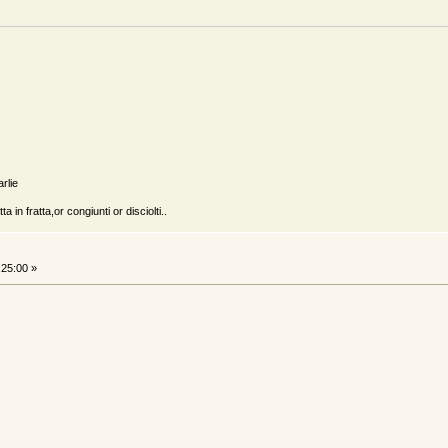
arlie
a in fratta,or congiunti or disciolti..
:25:00 »