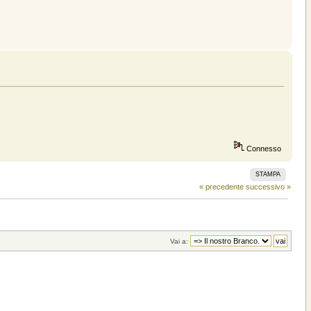
Connesso
STAMPA
« precedente
successivo »
Vai a: