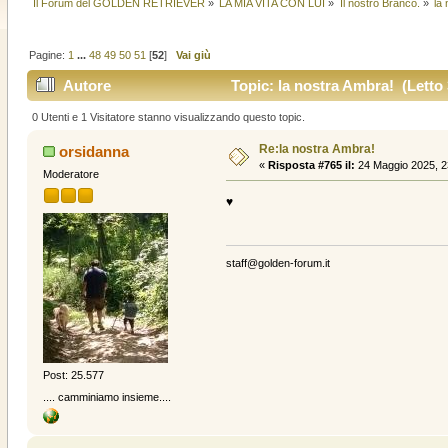
Il Forum del GOLDEN RETRIEVER
»
LA MIA VITA CON LUI
»
Il nostro Branco.
»
la
Pagine:
1
...
48
49
50
51
[
52
]
Vai giù
Autore
Topic: la nostra Ambra! (Letto 
0 Utenti e 1 Visitatore stanno visualizzando questo topic.
Re:la nostra Ambra!
orsidanna
«
Risposta #765 il:
24 Maggio 2025, 2
Moderatore
♥️
staff@golden-forum.it
Post: 25.577
.... camminiamo insieme....