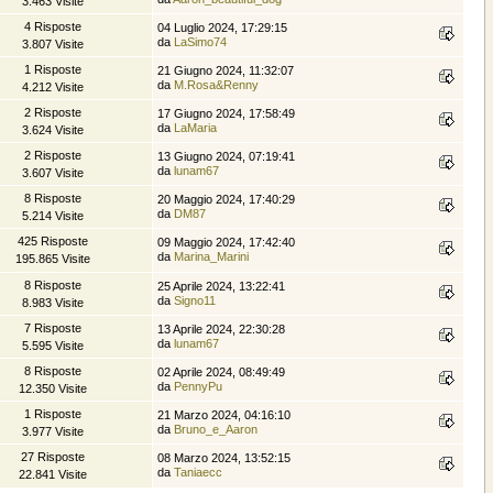
3.463 Visite
4 Risposte
04 Luglio 2024, 17:29:15
da
LaSimo74
3.807 Visite
1 Risposte
21 Giugno 2024, 11:32:07
da
M.Rosa&Renny
4.212 Visite
2 Risposte
17 Giugno 2024, 17:58:49
da
LaMaria
3.624 Visite
2 Risposte
13 Giugno 2024, 07:19:41
da
lunam67
3.607 Visite
8 Risposte
20 Maggio 2024, 17:40:29
da
DM87
5.214 Visite
425 Risposte
09 Maggio 2024, 17:42:40
da
Marina_Marini
195.865 Visite
8 Risposte
25 Aprile 2024, 13:22:41
da
Signo11
8.983 Visite
7 Risposte
13 Aprile 2024, 22:30:28
da
lunam67
5.595 Visite
8 Risposte
02 Aprile 2024, 08:49:49
da
PennyPu
12.350 Visite
1 Risposte
21 Marzo 2024, 04:16:10
da
Bruno_e_Aaron
3.977 Visite
27 Risposte
08 Marzo 2024, 13:52:15
da
Taniaecc
22.841 Visite