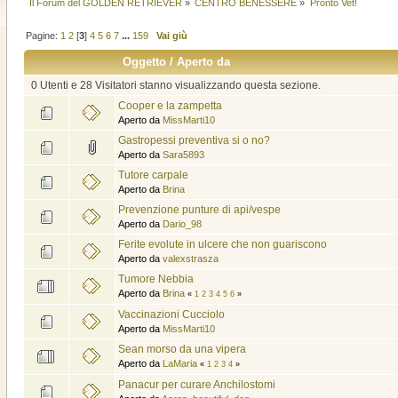
Il Forum del GOLDEN RETRIEVER
»
CENTRO BENESSERE
»
Pronto Vet!
Pagine:
1
2
[
3
]
4
5
6
7
...
159
Vai giù
Oggetto
/
Aperto da
0 Utenti e 28 Visitatori stanno visualizzando questa sezione.
Cooper e la zampetta
Aperto da
MissMarti10
Gastropessi preventiva si o no?
Aperto da
Sara5893
Tutore carpale
Aperto da
Brina
Prevenzione punture di api/vespe
Aperto da
Dario_98
Ferite evolute in ulcere che non guariscono
Aperto da
valexstrasza
Tumore Nebbia
Aperto da
Brina
«
1
2
3
4
5
6
»
Vaccinazioni Cucciolo
Aperto da
MissMarti10
Sean morso da una vipera
Aperto da
LaMaria
«
1
2
3
4
»
Panacur per curare Anchilostomi