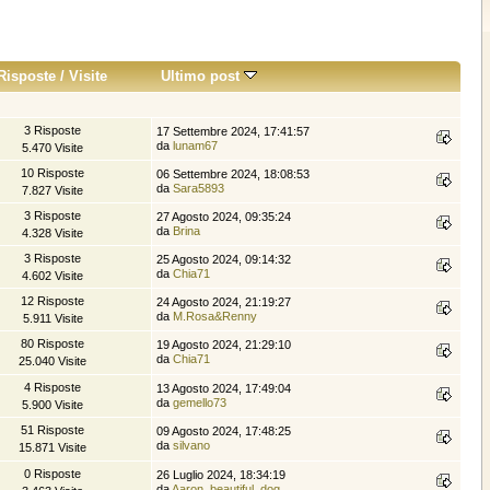
Risposte
/
Visite
Ultimo post
3 Risposte
17 Settembre 2024, 17:41:57
da
lunam67
5.470 Visite
10 Risposte
06 Settembre 2024, 18:08:53
da
Sara5893
7.827 Visite
3 Risposte
27 Agosto 2024, 09:35:24
da
Brina
4.328 Visite
3 Risposte
25 Agosto 2024, 09:14:32
da
Chia71
4.602 Visite
12 Risposte
24 Agosto 2024, 21:19:27
da
M.Rosa&Renny
5.911 Visite
80 Risposte
19 Agosto 2024, 21:29:10
da
Chia71
25.040 Visite
4 Risposte
13 Agosto 2024, 17:49:04
da
gemello73
5.900 Visite
51 Risposte
09 Agosto 2024, 17:48:25
da
silvano
15.871 Visite
0 Risposte
26 Luglio 2024, 18:34:19
da
Aaron_beautiful_dog