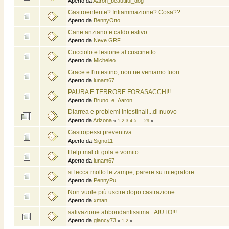
Aperto da
Aaron_beautiful_dog
Gastroenterite? Infiammazione? Cosa??
Aperto da
BennyOtto
Cane anziano e caldo estivo
Aperto da
Neve GRF
Cucciolo e lesione al cuscinetto
Aperto da
Micheleo
Grace e l'intestino, non ne veniamo fuori
Aperto da
lunam67
PAURA E TERRORE FORASACCHI!!
Aperto da
Bruno_e_Aaron
Diarrea e problemi intestinali...di nuovo
Aperto da
Arizona
«
1
2
3
4
5
...
29
»
Gastropessi preventiva
Aperto da
Signo11
Help mal di gola e vomito
Aperto da
lunam67
si lecca molto le zampe, parere su integratore
Aperto da
PennyPu
Non vuole più uscire dopo castrazione
Aperto da
xman
salivazione abbondantissima...AIUTO!!!
Aperto da
giancy73
«
1
2
»