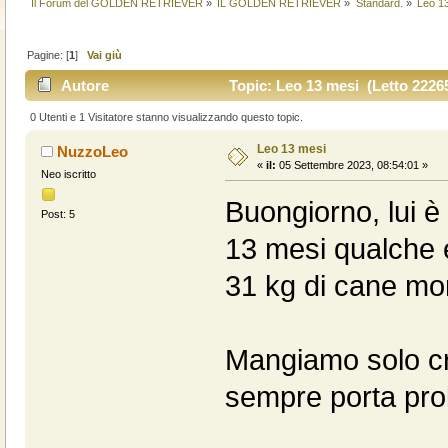
Il Forum del GOLDEN RETRIEVER
»
IL GOLDEN RETRIEVER
»
Standard.
»
Leo 1
Pagine: [
1
]
Vai giù
Autore
Topic: Leo 13 mesi (Letto 22265
0 Utenti e 1 Visitatore stanno visualizzando questo topic.
Leo 13 mesi
NuzzoLeo
«
il:
05 Settembre 2023, 08:54:01 »
Neo iscritto
Buongiorno, lui è 
Post: 5
13 mesi qualche e
31 kg di cane mon
Mangiamo solo c
sempre porta probl