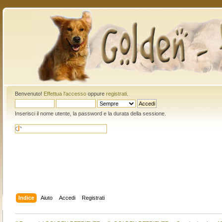
Benvenuto!
Effettua l'accesso
oppure
registrati
.
Inserisci il nome utente, la password e la durata della sessione.
Indice
Aiuto
Accedi
Registrati