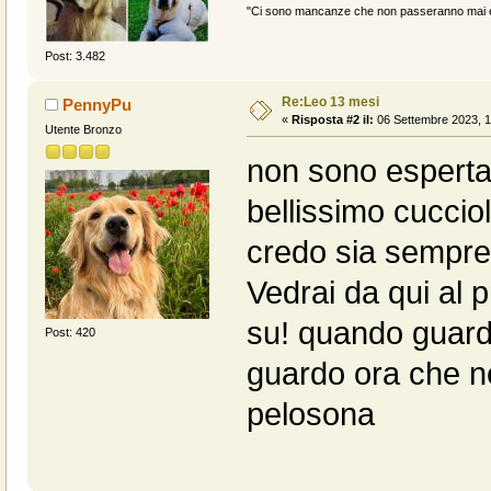
"Ci sono mancanze che non passeranno mai e 
Post: 3.482
Re:Leo 13 mesi
PennyPu
«
Risposta #2 il:
06 Settembre 2023, 1
Utente Bronzo
non sono esperta
bellissimo cucciol
credo sia sempre u
Vedrai da qui al
su! quando guardo
Post: 420
guardo ora che n
pelosona