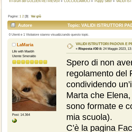
Il Forum del GOLDEN RETRIEVER
»
CUCCIOLIAMOCI
»
Puppy Sitter
»
VALIDI I
Pagine:
1
2
[
3
]
Vai giù
Autore
Topic: VALIDI ISTRUTTORI PAD
0 Utenti e 1 Visitatore stanno visualizzando questo topic.
VALIDI ISTRUTTORI PADOVA E 
LaMaria
«
Risposta #30 il:
24 Maggio 2023, 13:
Life with Maebh
Utente Smeraldo
Spero di non ave
regolamento del F
condividendo un’
Marta che Elena, 
sono formate e c
mia scuola).
Post: 14.364
C’è la pagina Face