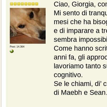
Ciao, Giorgia, co
Mi sento di tranqui
mesi che ha bisog
e di imparare a t
sembra impossib
Come hanno scritto
Post: 14.364
anni fa, gli appro
lavoriamo tanto su
cognitivo.
Se le chiami, di’
di Maebh e Sea