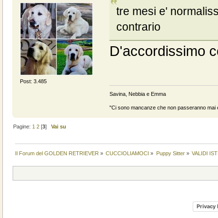
tre mesi e' normalis
contrario
D'accordissimo c
Post: 3.485
Savina, Nebbia e Emma
"Ci sono mancanze che non passeranno mai e 
Pagine:
1
2
[
3
]
Vai su
Il Forum del GOLDEN RETRIEVER
»
CUCCIOLIAMOCI
»
Puppy Sitter
»
VALIDI I
Privacy 