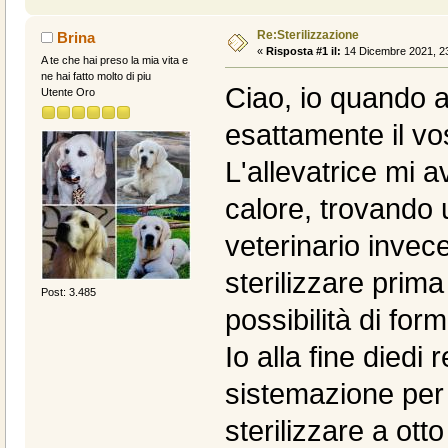
Re:Sterilizzazione
Brina
«
Risposta #1 il:
14 Dicembre 2021, 23
A te che hai preso la mia vita e
ne hai fatto molto di piu
Ciao, io quando 
Utente Oro
esattamente il vo
L'allevatrice mi a
calore, trovando 
veterinario invece
sterilizzare prima
Post: 3.485
possibilità di for
Io alla fine diedi
sistemazione per 
sterilizzare a ott