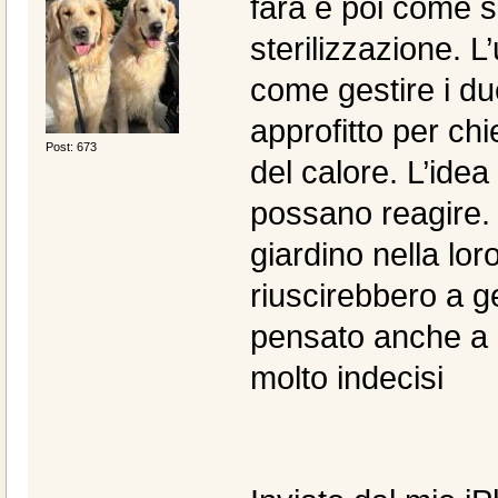
farà e poi come s
sterilizzazione. 
come gestire i due
approfitto per ch
Post: 673
del calore. L’ide
possano reagire. 
giardino nella lo
riuscirebbero a g
pensato anche a
molto indecisi