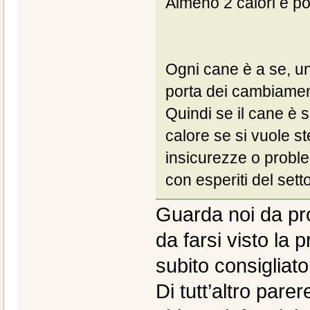
Almeno 2 calori e poi 
Ogni cane è a se, un
porta dei cambiamenti,
Quindi se il cane è 
calore se si vuole st
insicurezze o probl
con esperiti del sett
Guarda noi da pro
da farsi visto la 
subito consigliato
Di tutt’altro pare