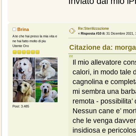
Inviato dal mio i
Re:Sterilizzazione
Brina
«
Risposta #10 il:
31 Dicembre 2021, 1
A te che hai preso la mia vita e
ne hai fatto molto di piu
Citazione da: morga
Utente Oro
Il mio allevatore con
calori, in modo tale 
cagnolina e completa
mi sembra una barba
remota - possibilita’
Post: 3.485
Nessun cane e’ mort
che le venga davvero
insidiosa e pericolo