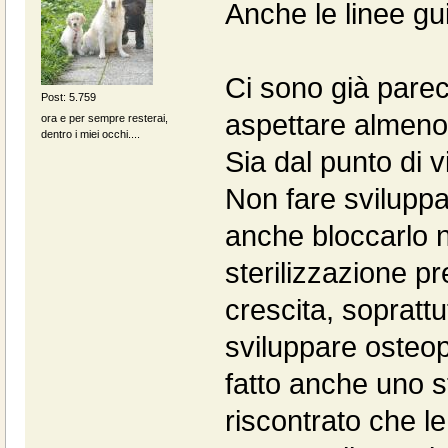
Anche le linee gu
Ci sono già parec
Post: 5.759
aspettare almeno
ora e per sempre resterai,
dentro i miei occhi....
Sia dal punto di vi
Non fare sviluppa
anche bloccarlo n
sterilizzazione p
crescita, soprattut
sviluppare osteop
fatto anche uno s
riscontrato che l