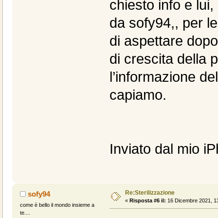
chiesto info e lui,
da sofy94,, per le
di aspettare dopo 
di crescita della 
l’informazione de
capiamo.
Inviato dal mio i
Re:Sterilizzazione
sofy94
«
Risposta #6 il:
16 Dicembre 2021, 13
come è bello il mondo insieme a
te....