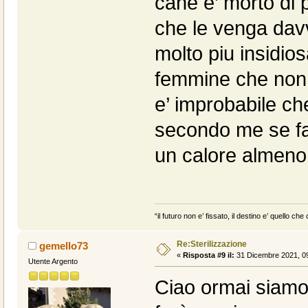
cane e’ morto di 
che le venga davv
molto piu insidios
femmine che non 
e’ improbabile che
secondo me se fa
un calore almeno g
“il futuro non e’ fissato, il destino e’ quello c
Re:Sterilizzazione
gemello73
«
Risposta #9 il:
31 Dicembre 2021, 09
Utente Argento
Ciao ormai siamo c