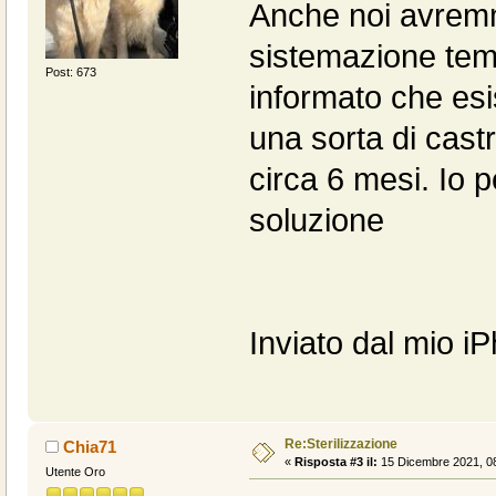
Anche noi avremm
sistemazione temp
Post: 673
informato che esi
una sorta di cast
circa 6 mesi. Io 
soluzione
Inviato dal mio i
Re:Sterilizzazione
Chia71
«
Risposta #3 il:
15 Dicembre 2021, 08
Utente Oro