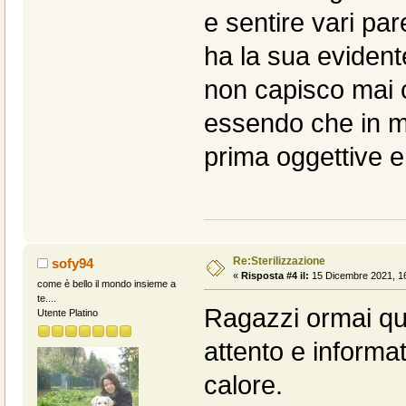
e sentire vari par
ha la sua eviden
non capisco mai 
essendo che in me
prima oggettive e 
Re:Sterilizzazione
sofy94
«
Risposta #4 il:
15 Dicembre 2021, 16
come è bello il mondo insieme a
te....
Ragazzi ormai qu
Utente Platino
attento e informat
calore.