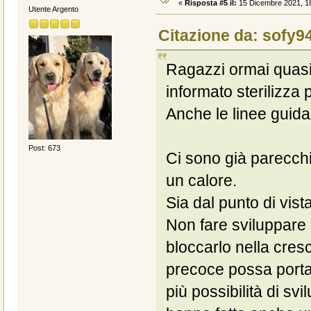
«
Risposta #5 il:
15 Dicembre 2021, 18
Utente Argento
Citazione da: sofy9
Ragazzi ormai quasi
informato sterilizza 
Anche le linee guida
Post: 673
Ci sono già parecch
un calore.
Sia dal punto di vista
Non fare sviluppare 
bloccarlo nella cresc
precoce possa portare
più possibilità di sv