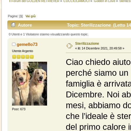
Il Forum del GOLDEN RETRIEVER
»
CUCCIOLIAMOCI
»
Golden in Love
»
Steriliz
Pagine: [
1
]
Vai giù
Autore
Topic: Sterilizzazione (Letto 14
0 Utenti e 1 Visitatore stanno visualizzando questo topic.
Sterilizzazione
gemello73
«
il:
14 Dicembre 2021, 20:49:58 »
Utente Argento
Ciao chiedo aiuto 
perché siamo un p
famiglia è arriva
Dicembre. Noi ab
mesi, abbiamo dom
Post: 673
che l’ideale è ste
del primo calore 