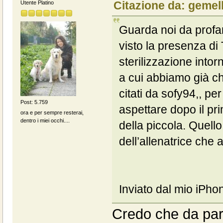
Citazione da: gemel
Utente Platino
Guarda noi da profano
visto la presenza di 
sterilizzazione intorn
a cui abbiamo già chi
citati da sofy94,, pe
Post: 5.759
aspettare dopo il pri
ora e per sempre resterai,
dentro i miei occhi....
della piccola. Quell
dell’allenatrice che
Inviato dal mio iPho
Credo che da part