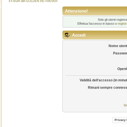
Il Forum del GOLDEN RETRIEVER
Attenzione!
Solo gli utenti regis
Effettua l'accesso in basso o
regist
Accedi
Nome utent
Passwor
OpenI
Validità dell'accesso (in minut
Rimani sempre conness
Sm
Privacy 