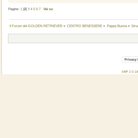
Pagine:
1
[
2
]
3
4
5
6
7
Vai su
Il Forum del GOLDEN RETRIEVER
»
CENTRO BENESSERE
»
Pappa Buona
»
Stru
Privacy 
SMF 2.0.1