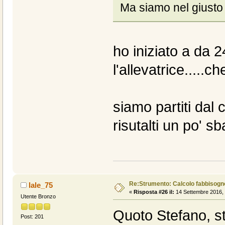
Ma siamo nel giusto
ho iniziato a da 
l'allevatrice.....ch
siamo partiti dal
risutalti un po' sba
Re:Strumento: Calcolo fabbisogn
lale_75
«
Risposta #26 il:
14 Settembre 2016, 
Utente Bronzo
Quoto Stefano, s
Post: 201