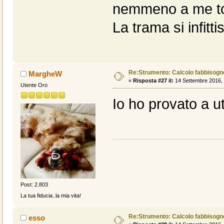
nemmeno a me torn
La trama si infitt
Re:Strumento: Calcolo fabbisogn
MargheW
«
Risposta #27 il:
14 Settembre 2016, 
Utente Oro
Io ho provato a uti
Post: 2.803
La tua fiducia..la mia vita!
Re:Strumento: Calcolo fabbisogn
esso