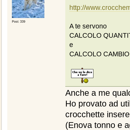
http://www.crocchema
Post: 339
A te servono
CALCOLO QUANTI
e
CALCOLO CAMBIO
Anche a me qualc
Ho provato ad util
crocchette inseren
(Enova tonno e ag