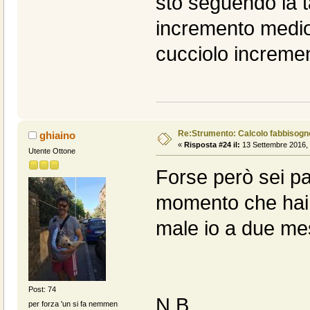
sto seguendo la ta
incremento medio 
cucciolo incremen
Re:Strumento: Calcolo fabbisogn
ghiaino
«
Risposta #24 il:
13 Settembre 2016, 
Utente Ottone
Forse però sei par
momento che hai 
male io a due mes
Post: 74
N.B.
per forza 'un si fa nemmen