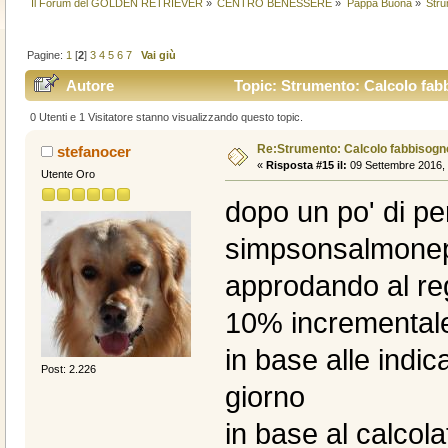
Il Forum del GOLDEN RETRIEVER
»
CENTRO BENESSERE
»
Pappa Buona
»
Stru
Pagine:
1
[
2
]
3
4
5
6
7
Vai giù
Autore
Topic: Strumento: Calcolo fabb
0 Utenti e 1 Visitatore stanno visualizzando questo topic.
Re:Strumento: Calcolo fabbisogn
stefanocer
«
Risposta #15 il:
09 Settembre 2016, 
Utente Oro
dopo un po' di pe
simpsonsalmonepa
approdando al reg
10% incrementale 
in base alle indic
Post: 2.226
giorno
in base al calcola