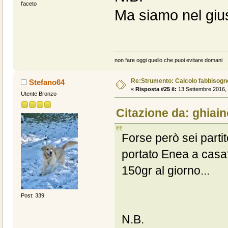
l'aceto
Ma siamo nel gius
non fare oggi quello che puoi evitare domani
Re:Strumento: Calcolo fabbisogn
Stefano64
«
Risposta #25 il:
13 Settembre 2016, 
Utente Bronzo
Citazione da: ghiain
Forse però sei parti
portato Enea a casa
150gr al giorno...
Post: 339
N.B.