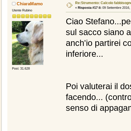
Re:Strumento: Calcolo fabbisogn
ChiaraMamo
«
Risposta #17 il:
09 Settembre 2016, 
Utente Rubino
Ciao Stefano...pe
sul sacco siano 
anch'io partirei 
inferiore...
Post: 31.628
Poi valuterai il 
facendo... (contro
senso di appagam