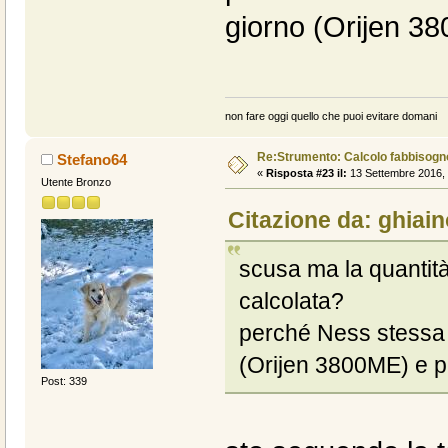
giorno (Orijen 3
non fare oggi quello che puoi evitare domani
Re:Strumento: Calcolo fabbisogn
Stefano64
«
Risposta #23 il:
13 Settembre 2016, 
Utente Bronzo
Citazione da: ghiain
scusa ma la quantità
calcolata?
perché Ness stessa 
(Orijen 3800ME) e 
Post: 339