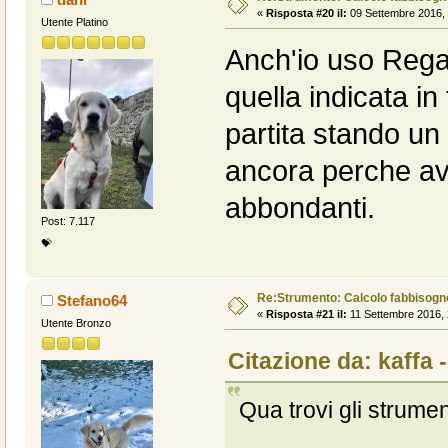
«
Risposta #20 il:
09 Settembre 2016, 
Utente Platino
Anch'io uso Regal
quella indicata in
partita stando u
ancora perche avev
abbondanti.
Post: 7.117
💝
Re:Strumento: Calcolo fabbisogn
Stefano64
«
Risposta #21 il:
11 Settembre 2016, 
Utente Bronzo
Citazione da: kaffa 
Qua trovi gli strument