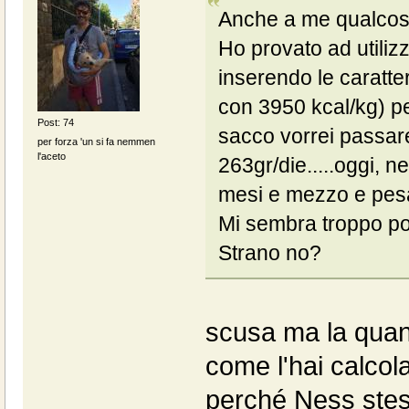
Anche a me qualcosa
Ho provato ad utilizz
inserendo le caratter
con 3950 kcal/kg) per
Post: 74
sacco vorrei passare
per forza 'un si fa nemmen
l'aceto
263gr/die.....oggi, n
mesi e mezzo e pesa
Mi sembra troppo poc
Strano no?
scusa ma la quant
come l'hai calcol
perché Ness stes