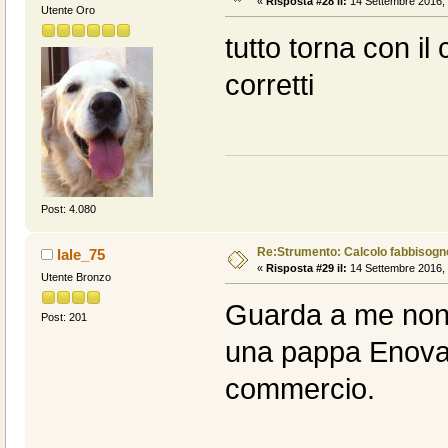
«
Risposta #28 il:
14 Settembre 2016, 
Utente Oro
tutto torna con il 
corretti
Post: 4.080
Re:Strumento: Calcolo fabbisogn
lale_75
«
Risposta #29 il:
14 Settembre 2016, 
Utente Bronzo
Guarda a me non 
Post: 201
una pappa Enova 
commercio.