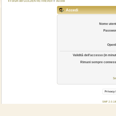
Il Forum del GOLDEN RETRIEVER
»
Accedi
Accedi
Nome utent
Passwor
OpenI
Validità dell'accesso (in minut
Rimani sempre conness
Sm
Privacy 
SMF 2.0.1