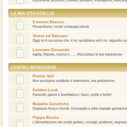
Documenti, Iscrizioni, Libretto Sanitario, Passaporto, Assicura
LA MIA VITA CON LUI
Il nostro Branco.
Presentiamo i nostri compagni dorati.
Vivere ed Educare
Oggi mi è successo che: il ns. quotidiano ed il ns. rapporto co
Lavorare Giocando
Agility, Riporto, ricerca e ........Raccontaci le tue esperienze.
CENTRO BENESSERE
Pronto Vet!
Non possiamo sostituire il veterinario, ma parliamone.
Golden Look
Parassiti, igiene e toelettatura / Sano, pulito e bello!
Malattie Genetiche
Displasie Anca e Gomiti, Oculopatie e altre malattie genetiche
Pappa Buona
L'alimentazione dei nostri golden, consigli, problemi, segnalaz