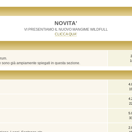
NOVITA'
VI PRESENTIAMO IL NUOVO MANGIME WILDFULL
CLICCA QUA'
orum.
1
he sono già ampiamente spiegati in questa sezione.
4.
1
4.
2
5.
3
2.