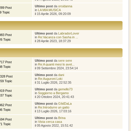
Ultimo post
da
orsidanna
289 Post
in
LA MIA MUSICA
9 Topic
il 15 Aprile 2026, 09:20:09
Ultimo post
da
LabradorLover
983 Post
in
Re:Vacanza con Sasha in ...
26 Topic
il 28 Aprile 2023, 18:37:29
Ultimo post
da
sere sere
717 Post
in
Re:A quanti mesi lo avet...
88 Topic
il 09 Settembre 2024, 23:54:14
Ultimo post
da
dani
.328 Post
in
Re:Auguroni Loki
459 Topic
il 31 Luglio 2026, 22:52:35
Ultimo post
da
gemello73
919 Post
in
Soggiorno a Bergamo
037 Topic
il 20 Ottobre 2024, 20:41:43
Ultimo post
da
GIidDaLa
962 Post
in
Re:Introdurre un gatto
36 Topic
il 13 Luglio 2026, 17:03:16
Ultimo post
da
Brina
594 Post
in
Vista cerca casa
71 Topic
il 05 Agosto 2022, 15:51:42