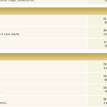
zione, Leggi, Sentenze etc...
1
31
8
36
n il cane adulto
2.
6.
3
79
3.
10
8
18
.
7
30
ioni...
2.