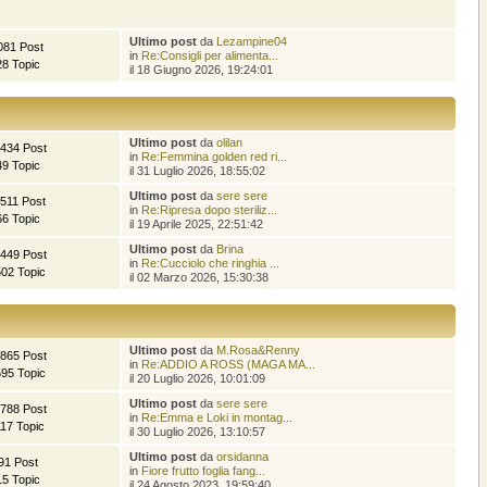
Ultimo post
da
Lezampine04
081 Post
in
Re:Consigli per alimenta...
28 Topic
il 18 Giugno 2026, 19:24:01
Ultimo post
da
olilan
.434 Post
in
Re:Femmina golden red ri...
49 Topic
il 31 Luglio 2026, 18:55:02
Ultimo post
da
sere sere
.511 Post
in
Re:Ripresa dopo steriliz...
66 Topic
il 19 Aprile 2025, 22:51:42
Ultimo post
da
Brina
.449 Post
in
Re:Cucciolo che ringhia ...
502 Topic
il 02 Marzo 2026, 15:30:38
Ultimo post
da
M.Rosa&Renny
.865 Post
in
Re:ADDIO A ROSS (MAGA MA...
595 Topic
il 20 Luglio 2026, 10:01:09
Ultimo post
da
sere sere
.788 Post
in
Re:Emma e Loki in montag...
117 Topic
il 30 Luglio 2026, 13:10:57
Ultimo post
da
orsidanna
91 Post
in
Fiore frutto foglia fang...
15 Topic
il 24 Agosto 2023, 19:59:40