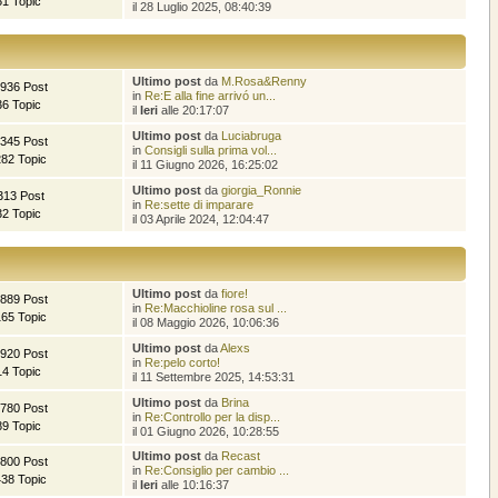
51 Topic
il 28 Luglio 2025, 08:40:39
Ultimo post
da
M.Rosa&Renny
.936 Post
in
Re:E alla fine arrivó un...
36 Topic
il
Ieri
alle 20:17:07
Ultimo post
da
Luciabruga
.345 Post
in
Consigli sulla prima vol...
282 Topic
il 11 Giugno 2026, 16:25:02
Ultimo post
da
giorgia_Ronnie
313 Post
in
Re:sette di imparare
32 Topic
il 03 Aprile 2024, 12:04:47
Ultimo post
da
fiore!
.889 Post
in
Re:Macchioline rosa sul ...
165 Topic
il 08 Maggio 2026, 10:06:36
Ultimo post
da
Alexs
.920 Post
in
Re:pelo corto!
14 Topic
il 11 Settembre 2025, 14:53:31
Ultimo post
da
Brina
.780 Post
in
Re:Controllo per la disp...
89 Topic
il 01 Giugno 2026, 10:28:55
Ultimo post
da
Recast
.800 Post
in
Re:Consiglio per cambio ...
438 Topic
il
Ieri
alle 10:16:37