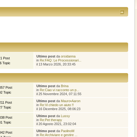
Ultimo post
da
orsidanna
21 Post
in
Re:FAQ: Le Processionari...
6 Topic
il 13 Marzo 2026, 20:33:45
Ultimo post
da
Brina
057 Post
in
Re:Ciao vi racconto un p...
92 Topic
il 25 Novembre 2024, 07:11:55
Ultimo post
da
Mauro•Aaron
211 Post
in
Re:Vi chiedo un aiuto !!
27 Topic
il 16 Dicembre 2025, 08:06:23
Ultimo post
da
Lussy
038 Post
in
Re:Pet therapy
31 Topic
il 20 Agosto 2021, 23:02:04
Ultimo post
da
PaolinoM
042 Post
in
Re:Archiviare e gestire ...