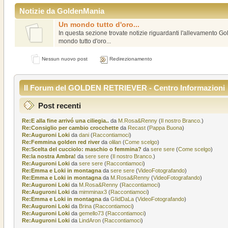
Notizie da GoldenMania
Un mondo tutto d'oro...
In questa sezione trovate notizie riguardanti l'allevamento Gol
mondo tutto d'oro...
Nessun nuovo post
Redirezionamento
Il Forum del GOLDEN RETRIEVER - Centro Informazioni
Post recenti
Re:E alla fine arrivó una ciliegia..
da
M.Rosa&Renny
(
Il nostro Branco.
)
Re:Consiglio per cambio crocchette
da
Recast
(
Pappa Buona
)
Re:Auguroni Loki
da
dani
(
Raccontiamoci
)
Re:Femmina golden red river
da
olilan
(
Come scelgo
)
Re:Scelta del cucciolo: maschio o femmina?
da
sere sere
(
Come scelgo
)
Re:la nostra Ambra!
da
sere sere
(
Il nostro Branco.
)
Re:Auguroni Loki
da
sere sere
(
Raccontiamoci
)
Re:Emma e Loki in montagna
da
sere sere
(
VideoFotografando
)
Re:Emma e Loki in montagna
da
M.Rosa&Renny
(
VideoFotografando
)
Re:Auguroni Loki
da
M.Rosa&Renny
(
Raccontiamoci
)
Re:Auguroni Loki
da
mimminax3
(
Raccontiamoci
)
Re:Emma e Loki in montagna
da
GIidDaLa
(
VideoFotografando
)
Re:Auguroni Loki
da
Brina
(
Raccontiamoci
)
Re:Auguroni Loki
da
gemello73
(
Raccontiamoci
)
Re:Auguroni Loki
da
LindAron
(
Raccontiamoci
)