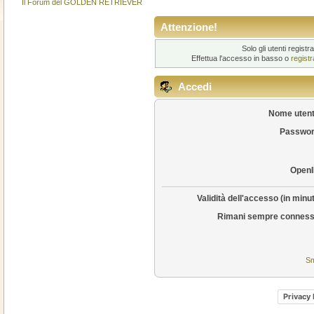
Il Forum del GOLDEN RETRIEVER
Attenzione!
Solo gli utenti regis
Effettua l'accesso in basso o
regist
Accedi
Nome utent
Passwor
OpenI
Validità dell'accesso (in minut
Rimani sempre conness
Sm
Privacy 