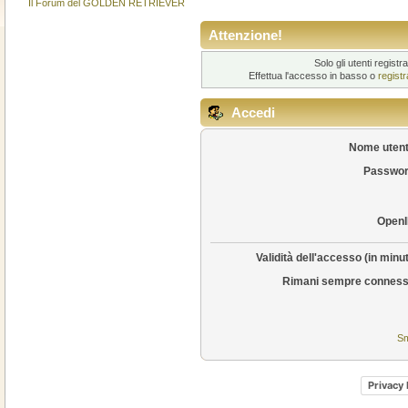
Il Forum del GOLDEN RETRIEVER
Attenzione!
Solo gli utenti regis
Effettua l'accesso in basso o
regist
Accedi
Nome utent
Passwor
OpenI
Validità dell'accesso (in minut
Rimani sempre conness
Sm
Privacy 