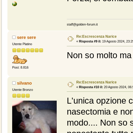
staff@golden-forum.it
Re:Escrescenza Narice
sere sere
«
Risposta #9 il:
19 Agosto 2024, 23:2
Utente Platino
Non so molto ma m
Post: 8.816
Re:Escrescenza Narice
silvano
«
Risposta #10 il:
20 Agosto 2024, 06:
Utente Bronzo
L'unica opzione c
nasectomia e non 
modo.... Non so s