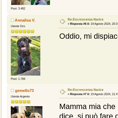
Post: 3.482
Re:Escrescenza Narice
Annalisa V.
«
Risposta #6 il:
19 Agosto 2024, 20:3
Utente Oro
Oddio, mi dispiac
Post: 1.766
Re:Escrescenza Narice
gemello73
«
Risposta #7 il:
19 Agosto 2024, 21:4
Utente Argento
Mamma mia che not
dice, si può fare