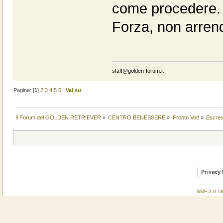
come procedere.
Forza, non arrend
staff@golden-forum.it
Pagine: [
1
]
2
3
4
5
6
Vai su
Il Forum del GOLDEN RETRIEVER
»
CENTRO BENESSERE
»
Pronto Vet!
»
Escres
Privacy 
SMF 2.0.1