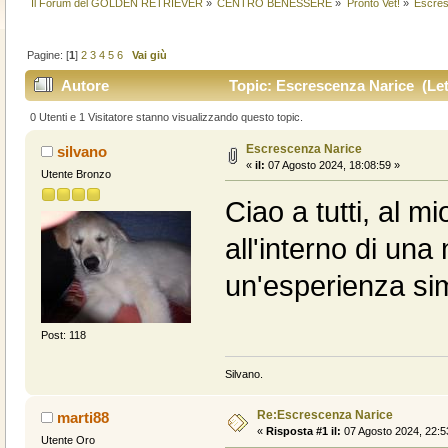
Il Forum del GOLDEN RETRIEVER
»
CENTRO BENESSERE
»
Pronto Vet!
»
Escres
Pagine: [
1
]
2
3
4
5
6
Vai giù
Autore
Topic: Escrescenza Narice (Let
0 Utenti e 1 Visitatore stanno visualizzando questo topic.
Escrescenza Narice
silvano
«
il:
07 Agosto 2024, 18:08:59 »
Utente Bronzo
Ciao a tutti, al 
all'interno di un
un'esperienza sim
Post: 118
Silvano.
Re:Escrescenza Narice
marti88
«
Risposta #1 il:
07 Agosto 2024, 22:5
Utente Oro