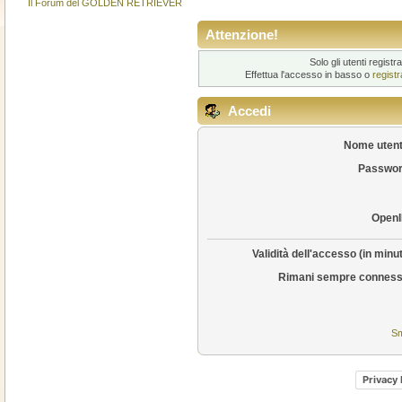
Il Forum del GOLDEN RETRIEVER
Attenzione!
Solo gli utenti regis
Effettua l'accesso in basso o
regist
Accedi
Nome utent
Passwor
OpenI
Validità dell'accesso (in minut
Rimani sempre conness
Sm
Privacy 