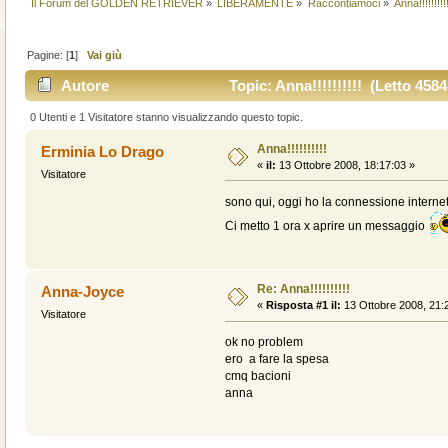
Il Forum del GOLDEN RETRIEVER
»
LIBERAMENTE
»
Raccontiamoci
»
Anna!!!!!!!!!
Pagine: [
1
]
Vai giù
Autore
Topic: Anna!!!!!!!!!! (Letto 4584
0 Utenti e 1 Visitatore stanno visualizzando questo topic.
Anna!!!!!!!!!!
Erminia Lo Drago
«
il:
13 Ottobre 2008, 18:17:03 »
Visitatore
sono qui, oggi ho la connessione internet
Ci metto 1 ora x aprire un messaggio
Re: Anna!!!!!!!!!!
Anna-Joyce
«
Risposta #1 il:
13 Ottobre 2008, 21:
Visitatore
ok no problem
ero a fare la spesa
cmq bacioni
anna