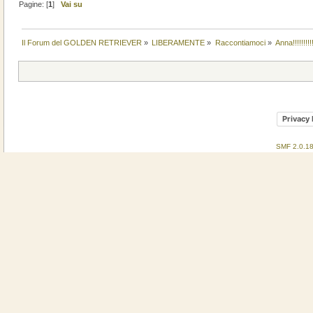
Pagine: [
1
]
Vai su
Il Forum del GOLDEN RETRIEVER
»
LIBERAMENTE
»
Raccontiamoci
»
Anna!!!!!!!!!
Privacy 
SMF 2.0.1