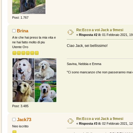
Post: 1.767
Re:Ecco a voi Jack a 9mesi
Brina
«
Risposta #2 il:
01 Febbraio 2021, 19
A te che hai preso la mia vita e
ne hai fatto molto di piu
Ciao Jack, sei bellissimo!
Utente Oro
Savina, Nebbia e Emma
"Ci sono mancanze che non passeranno mai e 
Post: 3.485
Re:Ecco a voi Jack a 9mesi
Jack73
«
Risposta #3 il:
02 Febbraio 2021, 12
Neo iscritto