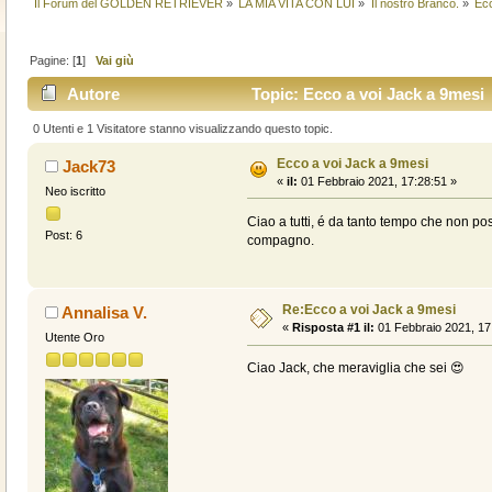
Il Forum del GOLDEN RETRIEVER
»
LA MIA VITA CON LUI
»
Il nostro Branco.
»
Ecc
Pagine: [
1
]
Vai giù
Autore
Topic: Ecco a voi Jack a 9mesi 
0 Utenti e 1 Visitatore stanno visualizzando questo topic.
Ecco a voi Jack a 9mesi
Jack73
«
il:
01 Febbraio 2021, 17:28:51 »
Neo iscritto
Ciao a tutti, é da tanto tempo che non post
Post: 6
compagno.
Re:Ecco a voi Jack a 9mesi
Annalisa V.
«
Risposta #1 il:
01 Febbraio 2021, 17
Utente Oro
Ciao Jack, che meraviglia che sei 😍