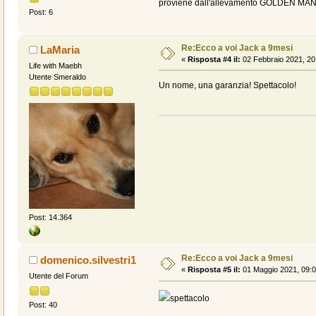
proviene dall'allevamento GOLDEN MANIA.
Post: 6
Re:Ecco a voi Jack a 9mesi
LaMaria
«
Risposta #4 il:
02 Febbraio 2021, 20
Life with Maebh
Utente Smeraldo
Un nome, una garanzia! Spettacolo!
Post: 14.364
Re:Ecco a voi Jack a 9mesi
domenico.silvestri1
«
Risposta #5 il:
01 Maggio 2021, 09:0
Utente del Forum
spettacolo
Post: 40