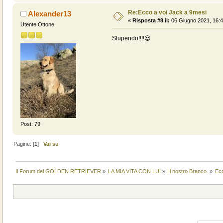
Re:Ecco a voi Jack a 9mesi
Alexander13
«
Risposta #8 il:
06 Giugno 2021, 16:4
Utente Ottone
Stupendo!!!!😍
Post: 79
Pagine: [
1
]
Vai su
Il Forum del GOLDEN RETRIEVER
»
LA MIA VITA CON LUI
»
Il nostro Branco.
»
Ecc