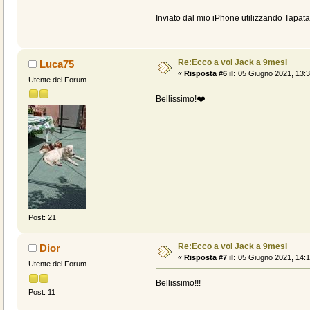
Inviato dal mio iPhone utilizzando Tapata
Re:Ecco a voi Jack a 9mesi
Luca75
«
Risposta #6 il:
05 Giugno 2021, 13:3
Utente del Forum
Bellissimo!❤️
Post: 21
Re:Ecco a voi Jack a 9mesi
Dior
«
Risposta #7 il:
05 Giugno 2021, 14:1
Utente del Forum
Bellissimo!!!
Post: 11