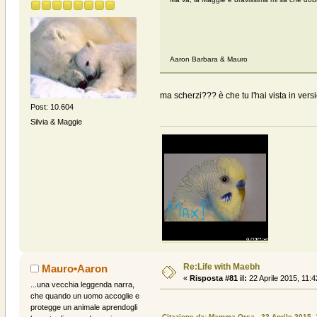
Aaron Barbara & Mauro
ma scherzi??? è che tu l'hai vista in vers
Post: 10.604
Silvia & Maggie
Re:Life with Maebh
Mauro•Aaron
«
Risposta #81 il:
22 Aprile 2015, 11:4
...una vecchia leggenda narra,
che quando un uomo accoglie e
protegge un animale aprendogli
Citazione da: Mamma Orsa - 22 Aprile 2015, 