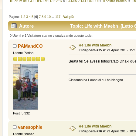
Il Forum del GOLDEN RETRIEVER
»
LA MIA VITA CON LUI
»
Il nostro Branco.
»
Li
Pagine:
1
2
3
4
5
[
6
]
7
8
9
10
...
117
Vai giù
Autore
Topic: Life with Maebh (Letto 6
0 Utenti e 1 Visitatore stanno visualizzando questo topic.
Re:Life with Maebh
PAMandCO
«
Risposta #75 il:
21 Aprile 2015, 15:1
Utente Platino
Beata te! Se avessi fotografato Dhaki q
Ciascuno ha il cane di cui ha bisogno.
Post: 5.332
Re:Life with Maebh
vanesophie
«
Risposta #76 il:
21 Aprile 2015, 18:0
Utente Bronzo