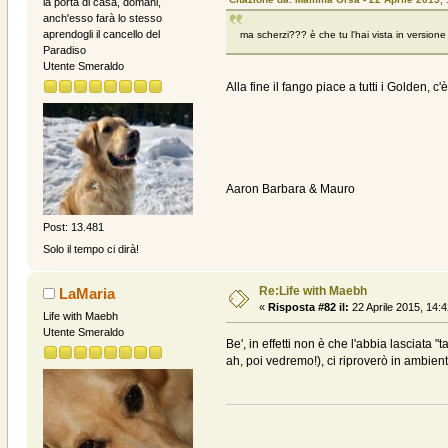
la porta di casa, domani,
anch'esso farà lo stesso
aprendogli il cancello del
ma scherzi??? è che tu l'hai vista in versione
Paradiso
Utente Smeraldo
Alla fine il fango piace a tutti i Golden, 
Aaron Barbara & Mauro
Post: 13.481
Solo il tempo ci dirà!
Re:Life with Maebh
LaMaria
«
Risposta #82 il:
22 Aprile 2015, 14:4
Life with Maebh
Utente Smeraldo
Be', in effetti non è che l'abbia lascia
ah, poi vedremo!), ci riproverò in ambie