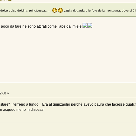
 dolce dolce dolcina, principessa.......
vatti a riguardare le foto della montagna, dove si è i
c'è poco da fare ne sono attirati come l'ape dal miele!
2:08 »
ta "tastare" il terreno a lungo... Era al guinzaglio perché avevo paura che facess
nte acqueo meno in discesa!