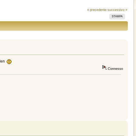
« precedente
successivo »
STAMPA
lden
Connesso