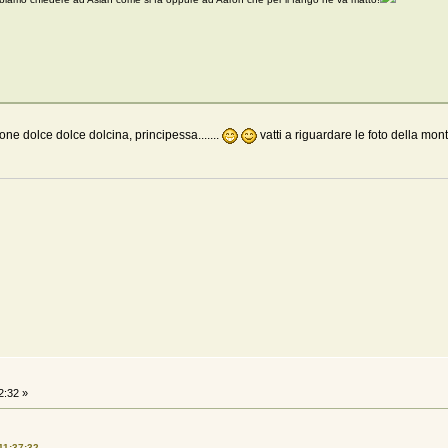
ione dolce dolce dolcina, principessa.......
vatti a riguardare le foto della mont
2:32 »
11:37:32