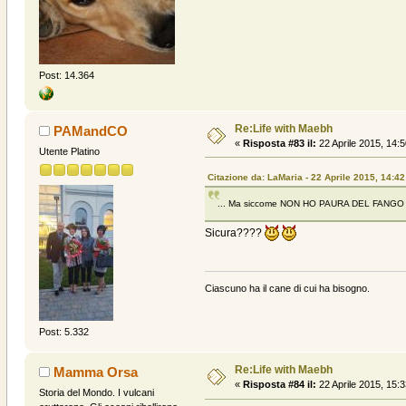
Post: 14.364
Re:Life with Maebh
PAMandCO
«
Risposta #83 il:
22 Aprile 2015, 14:5
Utente Platino
Citazione da: LaMaria - 22 Aprile 2015, 14:42
... Ma siccome NON HO PAURA DEL FANGO
Sicura????
Ciascuno ha il cane di cui ha bisogno.
Post: 5.332
Re:Life with Maebh
Mamma Orsa
«
Risposta #84 il:
22 Aprile 2015, 15:3
Storia del Mondo. I vulcani