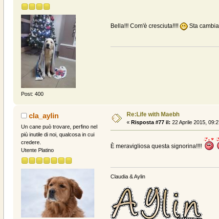
Bella!!! Com'è cresciuta!!!!
Sta cambian
Post: 400
Re:Life with Maebh
cla_aylin
«
Risposta #77 il:
22 Aprile 2015, 09:2
Un cane può trovare, perfino nel
più inutile di noi, qualcosa in cui
credere.
È meravigliosa questa signorina!!!!
Utente Platino
Claudia & Aylin