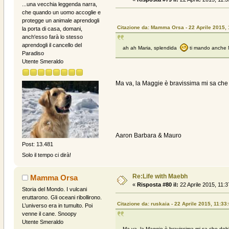
...una vecchia leggenda narra,
che quando un uomo accoglie e
protegge un animale aprendogli
Citazione da: Mamma Orsa - 22 Aprile 2015, 
la porta di casa, domani,
anch'esso farà lo stesso
aprendogli il cancello del
ah ah Maria, splendida
ti mando anche M
Paradiso
Utente Smeraldo
Ma va, la Maggie è bravissima mi sa che
Aaron Barbara & Mauro
Post: 13.481
Solo il tempo ci dirà!
Re:Life with Maebh
Mamma Orsa
«
Risposta #80 il:
22 Aprile 2015, 11:3
Storia del Mondo. I vulcani
eruttarono. Gli oceani ribollirono.
Citazione da: ruskaia - 22 Aprile 2015, 11:33
L’universo era in tumulto. Poi
venne il cane. Snoopy
Utente Smeraldo
Ma va, la Maggie è bravissima mi sa che dob