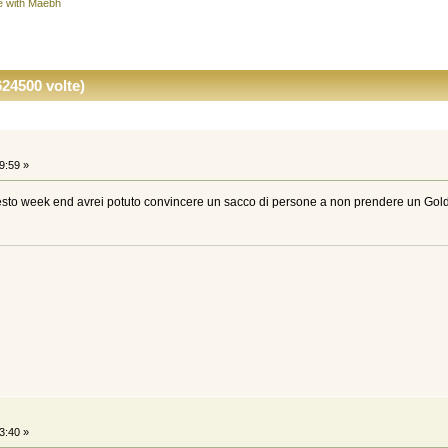
fe with Maebh
24500 volte)
9:59 »
uesto week end avrei potuto convincere un sacco di persone a non prendere un Go
3:40 »