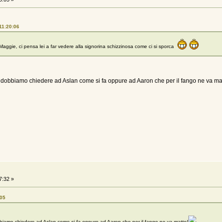
11:20:06
aggie, ci pensa lei a far vedere alla signorina schizzinosa come ci si sporca
 dobbiamo chiedere ad Aslan come si fa oppure ad Aaron che per il fango ne va ma
7:32 »
:05
biamo chiedere ad Aslan come si fa oppure ad Aaron che per il fango ne va matto!