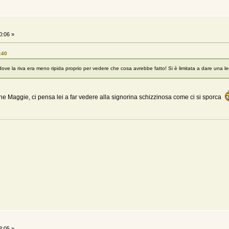
0:06 »
:40
ve la riva era meno ripida proprio per vedere che cosa avrebbe fatto! Si è limitata a dare una lec
e Maggie, ci pensa lei a far vedere alla signorina schizzinosa come ci si sporca
3:05 »