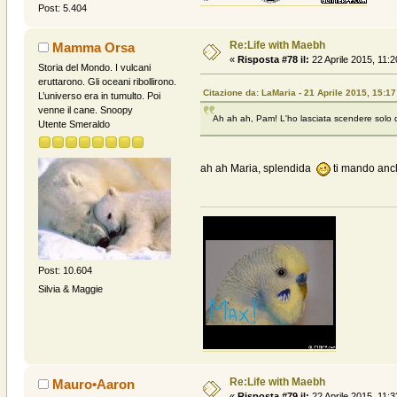
Post: 5.404
Re:Life with Maebh
Mamma Orsa
«
Risposta #78 il:
22 Aprile 2015, 11:2
Storia del Mondo. I vulcani
eruttarono. Gli oceani ribollirono.
Citazione da: LaMaria - 21 Aprile 2015, 15:17
L’universo era in tumulto. Poi
venne il cane. Snoopy
Ah ah ah, Pam! L'ho lasciata scendere solo do
Utente Smeraldo
ah ah Maria, splendida
ti mando anch
Post: 10.604
Silvia & Maggie
Re:Life with Maebh
Mauro•Aaron
«
Risposta #79 il:
22 Aprile 2015, 11:3