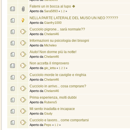
Fatemi un in bocca al lupo 🍀
Aperto da
Sara5893
«
1
2
»
NELLA PARTE LATERALE DEL MUSO UN NEO ??????
Aperto da
Gianfry1000
Cucciolo pigrone... sarà normale??
Aperto da
Chelami46
Informazioni su psicologia dei bisogni
Aperto da
Micheleo
Aiuto! Non dorme più la notte!
Aperto da
Chelami46
Non accetta il rimprovero
Aperto da
gio_ietta
«
1
2
3
»
Cucciolo morde le caviglie e ringhia
Aperto da
Chelami46
Cucciolo in arrivo... cosa comprare?
Aperto da
Chelami46
Prima esperienza, molti dubbi
Aperto da
Rubens5
Mi sento inadatta e incapace
Aperto da
Giudy
Cucciolo e lavoro... come comportarsi
Aperto da
Peps
«
1
2
»