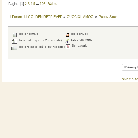
Pagine: [
1
]
2
3
4
5
...
126
Vai su
Il Forum del GOLDEN RETRIEVER
»
CUCCIOLIAMOCI
»
Puppy Sitter
Topic normale
Topic chiuso
Evidenzia topic
Topic caldo (più di 20 risposte)
Sondaggio
Topic rovente (più di 50 risposte)
Privacy 
SMF 2.0.1