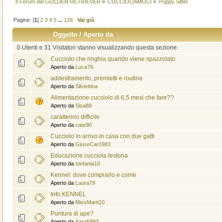
Il Forum del GOLDEN RETRIEVER
»
CUCCIOLIAMOCI
»
Puppy Sitter
Pagine: [
1
]
2
3
4
5
...
126
Vai giù
Oggetto
/
Aperto da
0 Utenti e 31 Visitatori stanno visualizzando questa sezione.
Cucciolo che ringhia quando viene spazzolato
Aperto da
Luca76
addestramento, premietti e routine
Aperto da
Silviettina
Alimentazione cucciolo di 6,5 mesi che fare??
Aperto da
Sisa88
caratterino difficile
Aperto da
cate90
Cucciolo in arrivo in casa con due gatti
Aperto da
GiuseCar1983
Educazione cucciola testona
Aperto da
stefania10
Kennel: dove comprarlo e come
Aperto da
Laura79
Info KENNEL
Aperto da
MissMarti10
Puntura di ape?
Aperto da
Sara5893