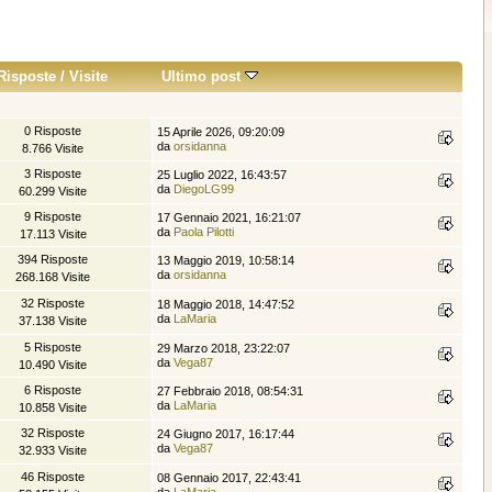
Risposte
/
Visite
Ultimo post
0 Risposte
15 Aprile 2026, 09:20:09
da
orsidanna
8.766 Visite
3 Risposte
25 Luglio 2022, 16:43:57
da
DiegoLG99
60.299 Visite
9 Risposte
17 Gennaio 2021, 16:21:07
da
Paola Pilotti
17.113 Visite
394 Risposte
13 Maggio 2019, 10:58:14
da
orsidanna
268.168 Visite
32 Risposte
18 Maggio 2018, 14:47:52
da
LaMaria
37.138 Visite
5 Risposte
29 Marzo 2018, 23:22:07
da
Vega87
10.490 Visite
6 Risposte
27 Febbraio 2018, 08:54:31
da
LaMaria
10.858 Visite
32 Risposte
24 Giugno 2017, 16:17:44
da
Vega87
32.933 Visite
46 Risposte
08 Gennaio 2017, 22:43:41
da
LaMaria