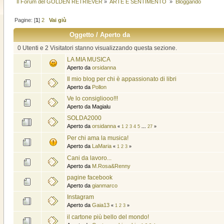
Il Forum del GOLDEN RETRIEVER
»
ARTE E SENTIMENTO 
»
Bloggando
Pagine: [
1
]
2
Vai giù
Oggetto
/
Aperto da
0 Utenti e 2 Visitatori stanno visualizzando questa sezione.
LA MIA MUSICA
Aperto da
orsidanna
Il mio blog per chi è appassionato di libri
Aperto da
Pollon
Ve lo consigliooo!!!
Aperto da Magialu
SOLDA2000
Aperto da
orsidanna
«
1
2
3
4
5
...
27
»
Per chi ama la musica!
Aperto da
LaMaria
«
1
2
3
»
Cani da lavoro...
Aperto da
M.Rosa&Renny
pagine facebook
Aperto da
gianmarco
Instagram
Aperto da
Gaia13
«
1
2
3
»
il cartone più bello del mondo!