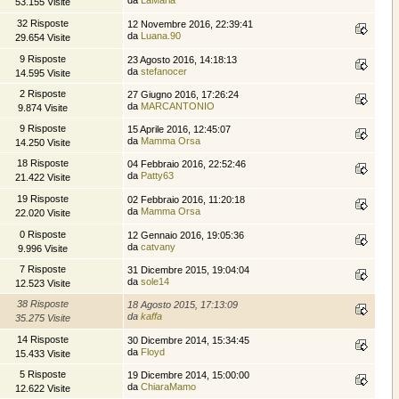
53.155 Visite
32 Risposte
12 Novembre 2016, 22:39:41
da
Luana.90
29.654 Visite
9 Risposte
23 Agosto 2016, 14:18:13
da
stefanocer
14.595 Visite
2 Risposte
27 Giugno 2016, 17:26:24
da
MARCANTONIO
9.874 Visite
9 Risposte
15 Aprile 2016, 12:45:07
da
Mamma Orsa
14.250 Visite
18 Risposte
04 Febbraio 2016, 22:52:46
da
Patty63
21.422 Visite
19 Risposte
02 Febbraio 2016, 11:20:18
da
Mamma Orsa
22.020 Visite
0 Risposte
12 Gennaio 2016, 19:05:36
da
catvany
9.996 Visite
7 Risposte
31 Dicembre 2015, 19:04:04
da
sole14
12.523 Visite
38 Risposte
18 Agosto 2015, 17:13:09
da
kaffa
35.275 Visite
14 Risposte
30 Dicembre 2014, 15:34:45
da
Floyd
15.433 Visite
5 Risposte
19 Dicembre 2014, 15:00:00
da
ChiaraMamo
12.622 Visite