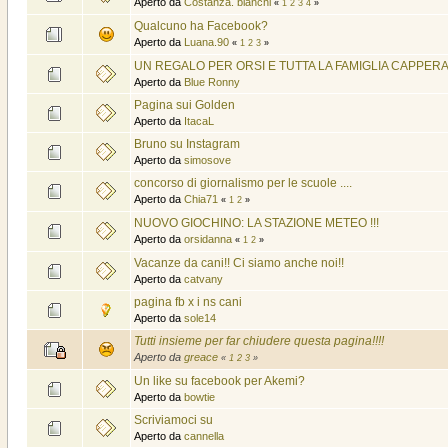
Aperto da
Costanza. bianchi
«
1
2
3
4
»
Qualcuno ha Facebook?
Aperto da
Luana.90
«
1
2
3
»
UN REGALO PER ORSI E TUTTA LA FAMIGLIA CAPPER
Aperto da
Blue Ronny
Pagina sui Golden
Aperto da
ItacaL
Bruno su Instagram
Aperto da
simosove
concorso di giornalismo per le scuole ....
Aperto da
Chia71
«
1
2
»
NUOVO GIOCHINO: LA STAZIONE METEO !!!
Aperto da
orsidanna
«
1
2
»
Vacanze da cani!! Ci siamo anche noi!!
Aperto da
catvany
pagina fb x i ns cani
Aperto da
sole14
Tutti insieme per far chiudere questa pagina!!!!
Aperto da
greace
«
1
2
3
»
Un like su facebook per Akemi?
Aperto da
bowtie
Scriviamoci su
Aperto da
cannella