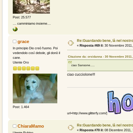
Post: 25.577
.... camminiamo insieme....
Re:Guardando bene, là nel nostro
grace
«
Risposta #69 il:
30 Novembre 2011, 
In principio Dio creò l'uomo. Poi
vedendolo così debole, gli donò il
Citazione da: orsidanna - 30 Novembre 2011,
cane.
Utente Oro
ciao Sansone.....
ciao cucciolone!!!
Post: 1.464
url=http://www.glitterfy.com/]
Re:Guardando bene, là nel nostro
ChiaraMamo
«
Risposta #70 il:
08 Dicembre 2011, 
Utente Rubino