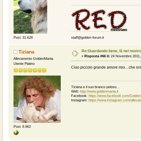
staff@golden-forum.it
Post: 31.628
Re:Guardando bene, là nel nostro
Tiziana
«
Risposta #66 il:
24 Novembre 2011, 
Allevamento GoldenMania
Utente Platino
Ciao piccolo grande amore mio....che ora l
Tiziana e il suo branco peloso...
Web:
http://www.goldenmania.it
Facebook:
https://www.facebook.com/Golde
Instagram:
https://www.instagram.com/allev
Post: 8.962