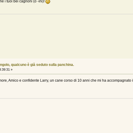
 i tuoi bei cagnoni (o -ini)!
ngolo, qualcuno è già seduto sulla panchina.
:39:31 »
ore, Amico e confidente Larry, un cane corso di 10 anni che mi ha accompagnato in g
.