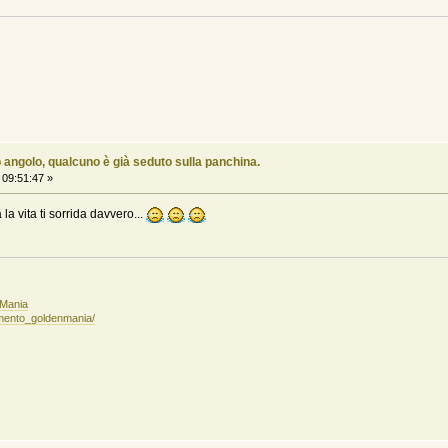
 angolo, qualcuno è già seduto sulla panchina.
09:51:47 »
a vita ti sorrida davvero...
nMania
amento_goldenmania/