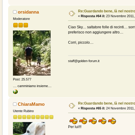
Re:Guardando bene, là nel nostro
orsidanna
«
Risposta #64 il:
23 Novembre 2011, 
Moderatore
Ciao Sky.... saltatore folle di recinti.... so
preferisco non aggiungere altro....
Corri, piccolo....
staff@golden-forum.it
Post: 25.577
.... camminiamo insieme....
Re:Guardando bene, là nel nostro
ChiaraMamo
«
Risposta #65 il:
24 Novembre 2011, 
Utente Rubino
Per lui!!!