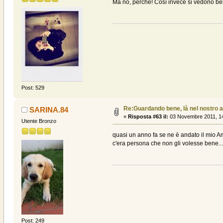
Ma no, perché! Così invece si vedono bene
Post: 529
Re:Guardando bene, là nel nostro a
SARINA.84
«
Risposta #63 il:
03 Novembre 2011, 14
Utente Bronzo
quasi un anno fa se ne è andato il mio Am
c'era persona che non gli volesse bene..
Post: 249