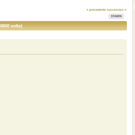
« precedente
successivo »
STAMPA
4800 volte)