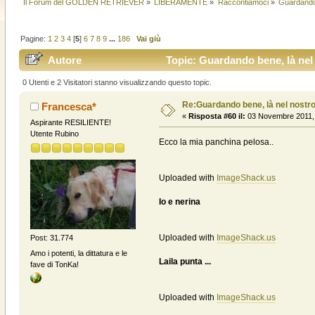
Il Forum del GOLDEN RETRIEVER
»
LIBERAMENTE
»
Raccontiamoci
»
Guardando 
Pagine:
1
2
3
4
[
5
]
6
7
8
9
...
186
Vai giù
Autore
Topic: Guardando bene, là nel 
0 Utenti e 2 Visitatori stanno visualizzando questo topic.
Re:Guardando bene, là nel nostro
Francesca*
«
Risposta #60 il:
03 Novembre 2011, 
Aspirante RESILIENTE!
Utente Rubino
Ecco la mia panchina pelosa..
Uploaded with
ImageShack.us
Io e nerina
Uploaded with
ImageShack.us
Post: 31.774
Amo i potenti, la dittatura e le
Laila punta ...
fave di TonKa!
Uploaded with
ImageShack.us