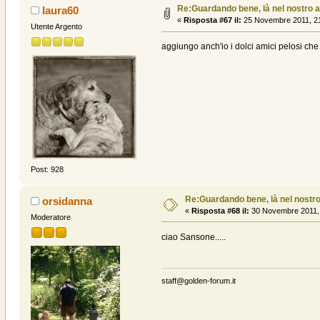
Re:Guardando bene, là nel nostro a
laura60
«
Risposta #67 il:
25 Novembre 2011, 21
Utente Argento
aggiungo anch'io i dolci amici pelosi ch
Post: 928
Re:Guardando bene, là nel nostro
orsidanna
«
Risposta #68 il:
30 Novembre 2011, 
Moderatore
ciao Sansone.....
staff@golden-forum.it