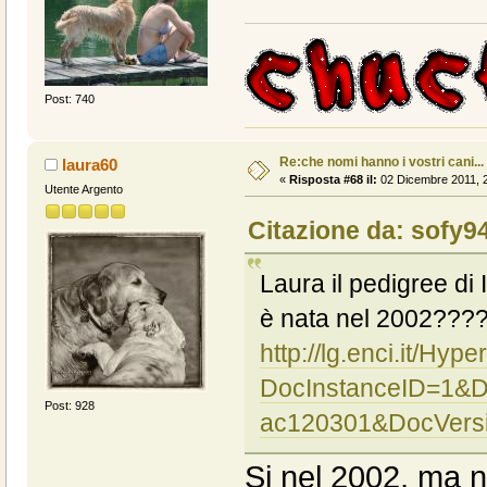
Post: 740
Re:che nomi hanno i vostri cani...
laura60
«
Risposta #68 il:
02 Dicembre 2011, 2
Utente Argento
Citazione da: sofy9
Laura il pedigree di I
è nata nel 2002???? 
http://lg.enci.it/Hy
DocInstanceID=1&
Post: 928
ac120301&DocVersi
Si nel 2002, ma n