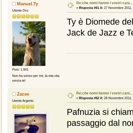
Re:che nomi hanno i vostri cani...
Manuel.Ty
«
Risposta #61 il:
27 Novembre 2011, 
Utente Oro
Ty è Diomede delle
Jack de Jazz e Te
Post: 1.941
Non ha senso per me..la mia vita
senza te!
Re:che nomi hanno i vostri cani...
Zazee
«
Risposta #62 il:
28 Novembre 2011, 
Utente Argento
Pafnuzia si chiam
passaggio dal n