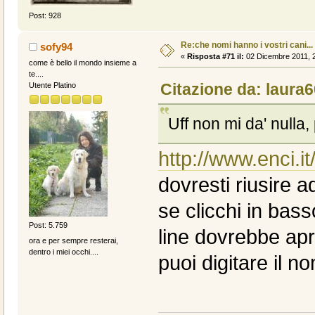
Post: 928
Re:che nomi hanno i vostri cani...
sofy94
«
Risposta #71 il:
02 Dicembre 2011, 2
come è bello il mondo insieme a
te....
Citazione da: laura6
Utente Platino
Uff non mi da' nulla,
http://www.enci.it
dovresti riusire ad
se clicchi in bass
Post: 5.759
line dovrebbe apri
ora e per sempre resterai,
dentro i miei occhi....
puoi digitare il n