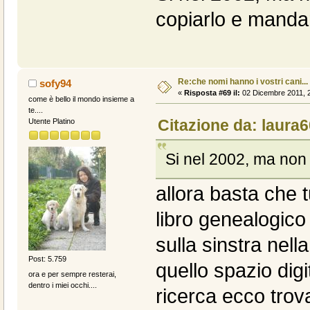
copiarlo e manda
Re:che nomi hanno i vostri cani...
sofy94
«
Risposta #69 il:
02 Dicembre 2011, 2
come è bello il mondo insieme a
te....
Citazione da: laura6
Utente Platino
Si nel 2002, ma non
allora basta che t
libro genealogico
sulla sinstra ne
Post: 5.759
quello spazio di
ora e per sempre resterai,
dentro i miei occhi....
ricerca ecco trov