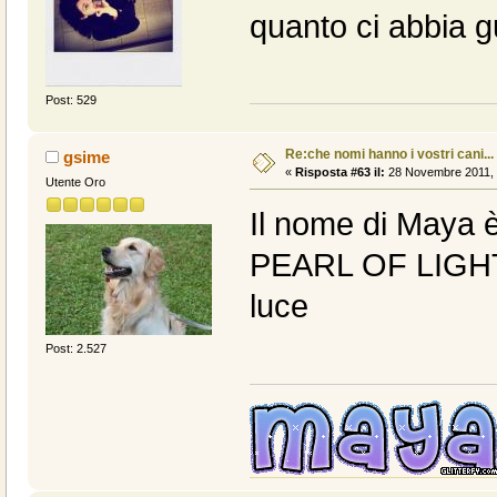
quanto ci abbia 
Post: 529
Re:che nomi hanno i vostri cani...
gsime
«
Risposta #63 il:
28 Novembre 2011, 
Utente Oro
Il nome di Maya è
PEARL OF LIGHT. 
luce
Post: 2.527