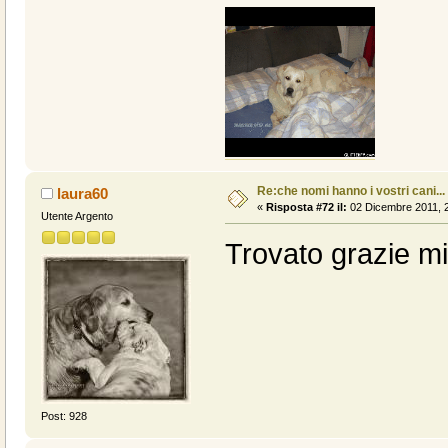
Re:che nomi hanno i vostri cani...
laura60
«
Risposta #72 il:
02 Dicembre 2011, 2
Utente Argento
Trovato grazie mil
Post: 928