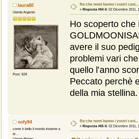
Re:che nomi hanno i vostri cani...
laura60
«
Risposta #64 il:
02 Dicembre 2011, 1
Utente Argento
Ho scoperto che i
GOLDMOONISABO'
avere il suo pedi
problemi vari che
quello l'anno sco
Post: 928
Peccato perchè e
della mia stellina.
Re:che nomi hanno i vostri cani...
sofy94
«
Risposta #65 il:
02 Dicembre 2011, 1
come è bello il mondo insieme a
te....
Utente Platino