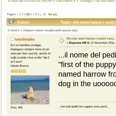
Il Forum del GOLDEN RETRIEVER
»
LIBERAMENTE
»
Sondaggi
»
che nomi hanno i 
Pagine:
1
2
3
4
[
5
]
6
7
8
9
...
18
Vai giù
Autore
Topic: che nomi hanno i vostri 
0 Utenti e 1 Visitatore stanno visualizzando questo topic.
Re:che nomi hanno i vostri cani...
ivanilmatto
«
Risposta #60 il:
27 Novembre 2011, 
Ero un bambino prodigio.
Impiegavo sempre meno di sei
...il nome del ped
mesi per fare i puzzle, anche se
sulla scatola c'era scritto "dai 2
ai 5 anni".
"first of the pupp
Utente Bronzo
named harrow fro
dog in the uooo
...non tutti quelli che vagano sono persi...
Post: 466