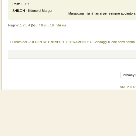
Post: 1.967
SHILOH - Il dono di Margot
Margottina mia rimarrai per sempre accanto a n
Pagine:
1
2
3
4
[
5
]
6
7
8
9
...
18
Vai su
Il Forum del GOLDEN RETRIEVER
»
LIBERAMENTE
»
Sondaggi
»
che nomi hanno i 
Privacy 
SMF 2.0.1