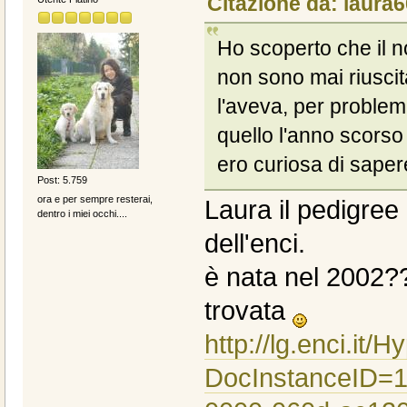
Citazione da: laura6
Ho scoperto che il
non sono mai riuscit
l'aveva, per problem
quello l'anno scors
ero curiosa di sapere
Post: 5.759
ora e per sempre resterai,
Laura il pedigree d
dentro i miei occhi....
dell'enci.
è nata nel 2002??
trovata
http://lg.enci.it
DocInstanceID=