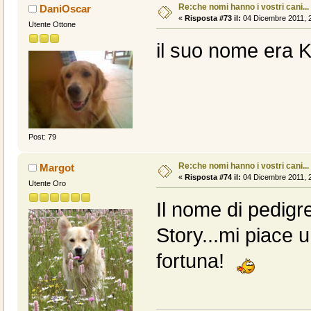
Re:che nomi hanno i vostri cani...
DaniOscar
«
Risposta #73 il:
04 Dicembre 2011, 2
Utente Ottone
il suo nome era 
Post: 79
Re:che nomi hanno i vostri cani...
Margot
«
Risposta #74 il:
04 Dicembre 2011, 2
Utente Oro
Il nome di pedigr
Story...mi piace 
fortuna!