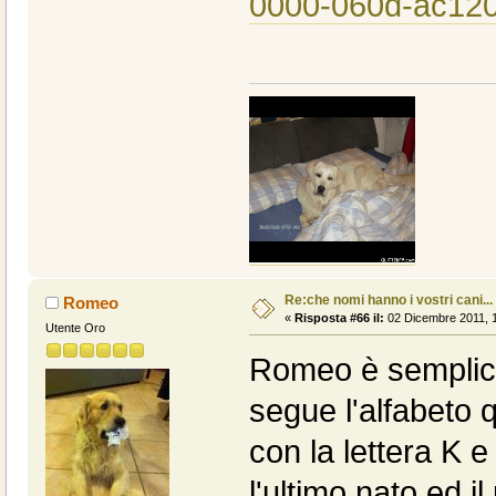
0000-060d-ac120
Re:che nomi hanno i vostri cani...
Romeo
«
Risposta #66 il:
02 Dicembre 2011, 1
Utente Oro
Romeo è semplice
segue l'alfabeto q
con la lettera K e
l'ultimo nato ed i