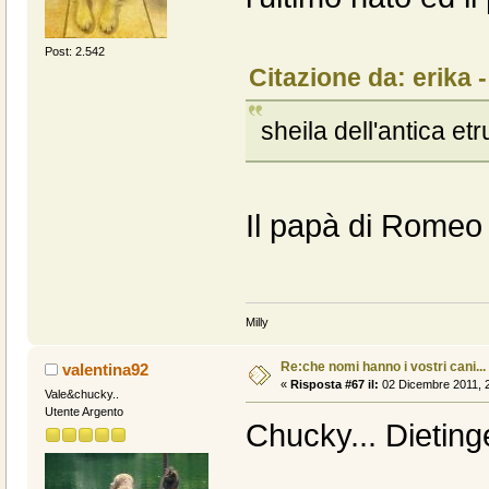
Post: 2.542
Citazione da: erika 
sheila dell'antica etru
Il papà di Romeo 
Milly
Re:che nomi hanno i vostri cani...
valentina92
«
Risposta #67 il:
02 Dicembre 2011, 2
Vale&chucky..
Utente Argento
Chucky... Dietin