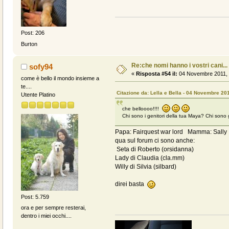
Post: 206
Burton
Re:che nomi hanno i vostri cani...
sofy94
«
Risposta #54 il:
04 Novembre 2011, 
come è bello il mondo insieme a
te....
Citazione da: Lella e Bella - 04 Novembre 20
Utente Platino
che belloooo!!!!
Chi sono i genitori della tua Maya? Chi sono gl
Papa: Fairquest war lord Mamma: Sally
qua sul forum ci sono anche:
Seta di Roberto (orsidanna)
Lady di Claudia (cla.mm)
Willy di Silvia (silbard)
direi basta
Post: 5.759
ora e per sempre resterai,
dentro i miei occhi....