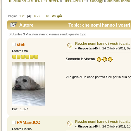
Il Forum del GOLDEN RETRIEVER
»
LIBERAMENTE
»
Sondaggi
»
che nomi hanno i 
Pagine:
1
2
3
[
4
]
5
6
7
8
...
18
Vai giù
Autore
Topic: che nomi hanno i vostri 
0 Utenti e 3 Visitatori stanno visualizzando questo topic.
Re:che nomi hanno i vostri cani...
stefi
«
Risposta #45 il:
24 Ottobre 2011, 09
Utente Oro
Samanta è Athena
\"La gioia di un cane portato fuori per la sua pa
Post: 1.927
Re:che nomi hanno i vostri cani...
PAMandCO
«
Risposta #46 il:
24 Ottobre 2011, 10
Utente Platino