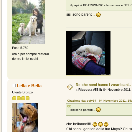
il papà è BOATSWAINX e la mamma è DEL
sisi sono parenti...
Post: 5.759
ora e per sempre resterai,
dentro i miei occhi....
Re:che nomi hanno i vostri cani...
Lella e Bella
«
Risposta #53 il:
04 Novembre 2011, 
Utente Bronzo
Citazione da: sofy94 - 04 Novembre 2011, 15
sisi sono parenti...
che belloooo!!!!
Chi sono i genitori della tua Maya? Chi so