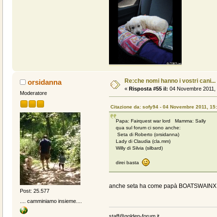
Re:che nomi hanno i vostri cani...
orsidanna
«
Risposta #55 il:
04 Novembre 2011, 
Moderatore
Citazione da: sofy94 - 04 Novembre 2011, 15
Papa: Fairquest war lord Mamma: Sally
qua sul forum ci sono anche:
Seta di Roberto (orsidanna)
Lady di Claudia (cla.mm)
Willy di Silvia (silbard)
direi basta
anche seta ha come papà BOATSWAINX
Post: 25.577
.... camminiamo insieme....
staff@golden-forum.it