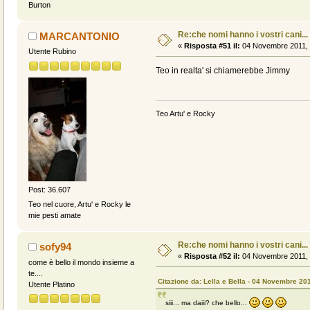
Burton
Re:che nomi hanno i vostri cani...
MARCANTONIO
«
Risposta #51 il:
04 Novembre 2011, 
Utente Rubino
Teo in realta' si chiamerebbe Jimmy
Teo Artu' e Rocky
Post: 36.607
Teo nel cuore, Artu' e Rocky le
mie pesti amate
Re:che nomi hanno i vostri cani...
sofy94
«
Risposta #52 il:
04 Novembre 2011, 
come è bello il mondo insieme a
te....
Citazione da: Lella e Bella - 04 Novembre 20
Utente Platino
siii... ma daiii? che bello...