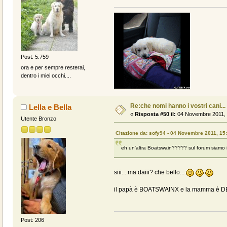
Post: 5.759
ora e per sempre resterai,
dentro i miei occhi....
Re:che nomi hanno i vostri cani...
Lella e Bella
«
Risposta #50 il:
04 Novembre 2011, 
Utente Bronzo
Citazione da: sofy94 - 04 Novembre 2011, 15
eh un'altra Boatswain????? sul forum siamo in
siii... ma daiii? che bello...
il papà è BOATSWAINX e la mamma è 
Post: 206