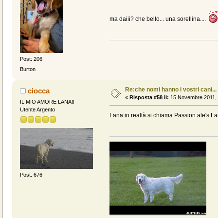
ma daiii? che bello... una sorellina....
Post: 206
Burton
Re:che nomi hanno i vostri cani...
ciocca
«
Risposta #58 il:
15 Novembre 2011, 
IL MIO AMORE LANA!!
Utente Argento
Lana in realtà si chiama Passion ale's Lan
Post: 676