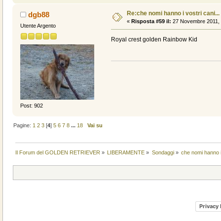
Re:che nomi hanno i vostri cani...
dgb88
«
Risposta #59 il:
27 Novembre 2011, 
Utente Argento
Royal crest golden Rainbow Kid
Post: 902
Pagine:
1
2
3
[
4
]
5
6
7
8
...
18
Vai su
Il Forum del GOLDEN RETRIEVER
»
LIBERAMENTE
»
Sondaggi
»
che nomi hanno i 
Privacy 