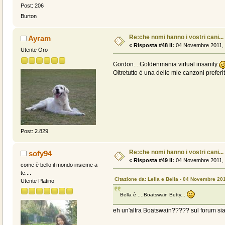
Post: 206
Burton
Re:che nomi hanno i vostri cani...
Ayram
«
Risposta #48 il:
04 Novembre 2011, 
Utente Oro
Gordon....Goldenmania virtual insanity
Oltretutto è una delle mie canzoni preferi
Post: 2.829
Re:che nomi hanno i vostri cani...
sofy94
«
Risposta #49 il:
04 Novembre 2011, 
come è bello il mondo insieme a
te....
Citazione da: Lella e Bella - 04 Novembre 20
Utente Platino
Bella è ....Boatswain Betty...
eh un'altra Boatswain????? sul forum siam