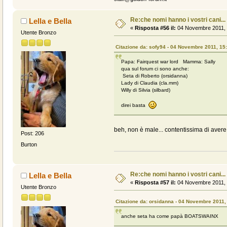
Re:che nomi hanno i vostri cani...
Lella e Bella
«
Risposta #56 il:
04 Novembre 2011, 
Utente Bronzo
Citazione da: sofy94 - 04 Novembre 2011, 15
Papa: Fairquest war lord Mamma: Sally
qua sul forum ci sono anche:
Seta di Roberto (orsidanna)
Lady di Claudia (cla.mm)
Willy di Silvia (silbard)
direi basta
beh, non è male... contentissima di avere 
Post: 206
Burton
Re:che nomi hanno i vostri cani...
Lella e Bella
«
Risposta #57 il:
04 Novembre 2011, 
Utente Bronzo
Citazione da: orsidanna - 04 Novembre 2011,
anche seta ha come papà BOATSWAINX