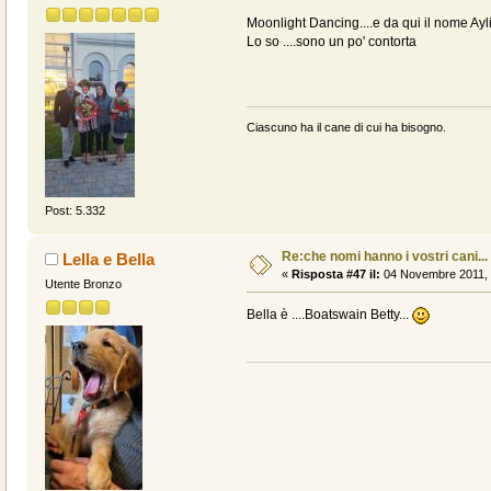
Moonlight Dancing....e da qui il nome Aylin
Lo so ....sono un po' contorta
Ciascuno ha il cane di cui ha bisogno.
Post: 5.332
Re:che nomi hanno i vostri cani...
Lella e Bella
«
Risposta #47 il:
04 Novembre 2011, 
Utente Bronzo
Bella è ....Boatswain Betty...