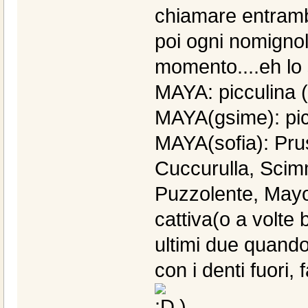
chiamare entrambi
poi ogni nomignol
momento....eh lo 
MAYA: picculina ( 
MAYA(gsime): picc
MAYA(sofia): Prus
Cuccurulla, Sci
Puzzolente, Mayo
cattiva(o a volte 
ultimi due quando
con i denti fuori
)