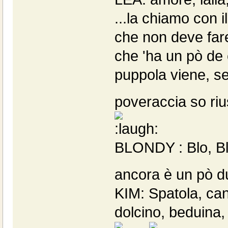
...la chiamo con 
che non deve fare
che 'ha un pò de
puppola viene, se
poveraccia so rius
BLONDY : Blo, Blo
ancora è un pò dur
KIM: Spatola, ca
dolcino, beduina,