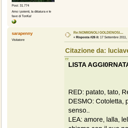
Post: 31.774
Amo i potenti, la dittatura e le
fave di TonKa!
Re:NOMIGNOLI GOLDENOSI....
sarapenny
«
Risposta #26 il:
17 Settembre 2011, 
Visitatore
Citazione da: luciav
LISTA AGGI0RNAT
RED: patato, tato, 
DESMO: Cotoletta, pi
senso..
LEA: amore, lalla, lel