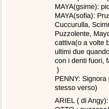
MAYA(gsime): picc
MAYA(sofia): Prus
Cuccurulla, Sci
Puzzolente, Mayo
cattiva(o a volte 
ultimi due quando
con i denti fuori
)
PENNY: Signora p
stesso verso)
ARIEL ( di Angy)