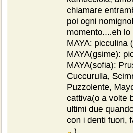
chiamare entrambi
poi ogni nomignol
momento....eh lo 
MAYA: picculina ( 
MAYA(gsime): picc
MAYA(sofia): Prus
Cuccurulla, Sci
Puzzolente, Mayo
cattiva(o a volte 
ultimi due quando
con i denti fuori
)