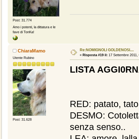
Post: 31.774
Amo i potenti, la dittatura e le
fave di TonKa!
Re:NOMIGNOLI GOLDENOSI....
ChiaraMamo
«
Risposta #19 il:
17 Settembre 2011, 
Utente Rubino
LISTA AGGI0R
RED: patato, tat
DESMO: Cotoletta,
Post: 31.628
senza senso..
LEA: amore, lalla,