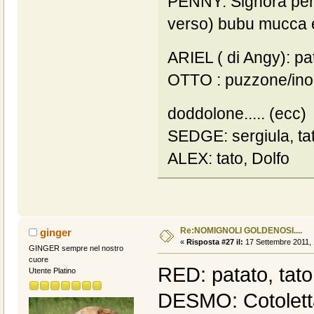
PENNY: Signora penn
verso) bubu mucca 
ARIEL ( di Angy): 
OTTO : puzzone/ino, 
doddolone..... (ecc
SEDGE: sergiula, tat
ALEX: tato, Dolfo
Re:NOMIGNOLI GOLDENOSI....
ginger
«
Risposta #27 il:
17 Settembre 2011, 
GINGER sempre nel nostro
cuore
RED: patato, tat
Utente Platino
DESMO: Cotoletta,