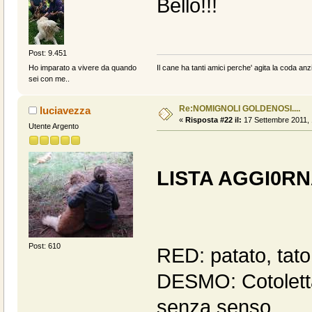
Bello!!!
Post: 9.451
Il cane ha tanti amici perche' agita la coda anzi
Ho imparato a vivere da quando
sei con me..
Re:NOMIGNOLI GOLDENOSI....
luciavezza
«
Risposta #22 il:
17 Settembre 2011, 
Utente Argento
LISTA AGGI0R
Post: 610
RED: patato, tat
DESMO: Cotoletta,
senza senso..