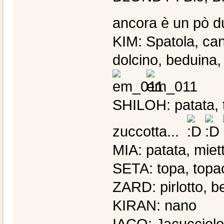
ancora è un pò dur
KIM: Spatola, ca
dolcino, beduina,
SHILOH: patata, t
zuccotta...
MIA: patata, mie
SETA: topa, topa
ZARD: pirlotto, b
KIRAN: nano
IACO: Jacucciolo,