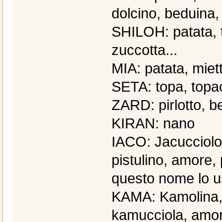
dolcino, beduina,
SHILOH: patata, t
zuccotta...
MIA: patata, mie
SETA: topa, topa
ZARD: pirlotto, b
KIRAN: nano
IACO: Jacucciolo,
pistulino, amore,
questo nome lo usa
KAMA: Kamolina, 
kamucciola, amor