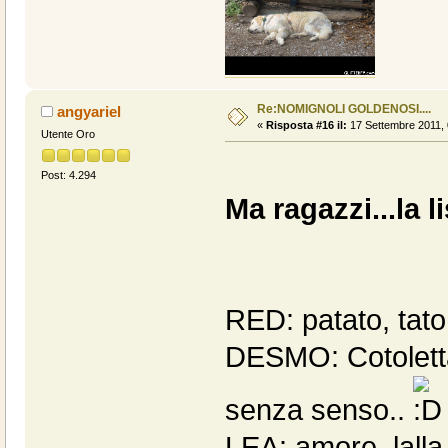
Re:NOMIGNOLI GOLDENOSI....
angyariel
«
Risposta #16 il:
17 Settembre 2011, 
Utente Oro
Post: 4.294
Ma ragazzi...la 
RED: patato, tat
DESMO: Cotoletta,
senza senso..
LEA: amore, lalla,