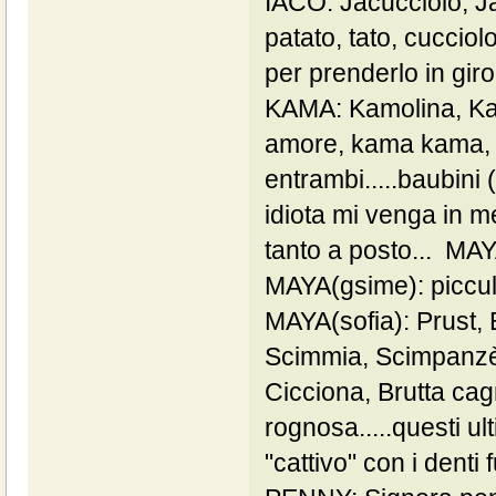
IACO: Jacucciolo, Ja
patato, tato, cucci
per prenderlo in giro.
KAMA: Kamolina, Kam
amore, kama kama, e
entrambi.....baubini
idiota mi venga in m
tanto a posto... MAYA
MAYA(gsime): picculi
MAYA(sofia): Prust, 
Scimmia, Scimpanzè
Cicciona, Brutta cag
rognosa.....questi u
"cattivo" con i denti