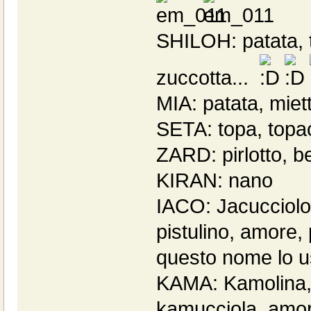
SHILOH: patata, t
zuccotta...
MIA: patata, mie
SETA: topa, topa
ZARD: pirlotto, b
KIRAN: nano
IACO: Jacucciolo,
pistulino, amore,
questo nome lo usa
KAMA: Kamolina, 
kamucciola, amor