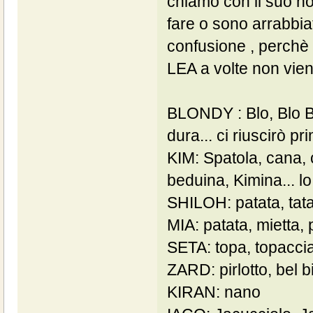
chiamo con il suo n
fare o sono arrabbia
confusione , perchè
LEA a volte non viene
BLONDY : Blo, Blo Bl
dura... ci riuscirò pri
KIM: Spatola, cana, 
beduina, Kimina... l
SHILOH: patata, tata
MIA: patata, mietta,
SETA: topa, topacci
ZARD: pirlotto, bel 
KIRAN: nano