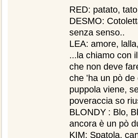
RED: patato, tat
DESMO: Cotoletta,
senza senso..
LEA: amore, lalla,
...la chiamo con 
che non deve fare
che 'ha un pò de
puppola viene, se
poveraccia so riu
BLONDY : Blo, Blo
ancora è un pò dur
KIM: Spatola, ca