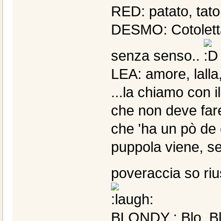
RED: patato, tat
DESMO: Cotoletta,
senza senso..
LEA: amore, lalla,
...la chiamo con 
che non deve fare
che 'ha un pò de
puppola viene, se
poveraccia so rius
BLONDY : Blo, Blo