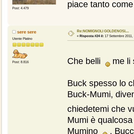
piace tanto come
Post: 4.479
Re:NOMIGNOLI GOLDENOSI....
sere sere
«
Risposta #24 il:
17 Settembre 2011, 
Utente Platino
Che belli
me li s
Post: 8.816
Buck spesso lo 
Buck-Mumi, dive
chiedetemi che v
Mumi è qualcosa c
Mumino
, Bucch