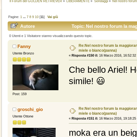
Il Forum del GOLDEN RETRIEVER
»
LIBERAMENTE
»
Sondaggi
»
Nel nostro forum
Pagine:
1
...
7
8
9
10
[
11
]
Vai giù
Autore
Topic: Nel nostro forum la mag
volte)
0 Utenti e 1 Visitatore stanno visualizzando questo topic.
Re:Nel nostro forum la maggioranz
Fanny
miele o bianco(panna)
Utente Bronzo
«
Risposta #150 il:
16 Marzo 2016, 16:52:32
Che bello Ariel! 
simile! 😃
Post: 159
Re:Nel nostro forum la maggioranz
groschi_gio
miele o bianco(panna)
Utente Ottone
«
Risposta #151 il:
16 Marzo 2016, 19:18:25
moka era un bei