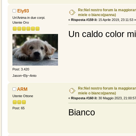
Re:Nel nostro forum la maggioranz
Ely93
miele o bianco(panna)
Un'Anima in due corpi.
«
Risposta #159 il:
15 Aprile 2019, 23:11:53 »
Utente Oro
Un caldo color mi
Post: 3.420
Jason~Ely~Anto
Re:Nel nostro forum la maggioranz
ARM
miele o bianco(panna)
Utente Ottone
«
Risposta #160 il:
30 Maggio 2023, 21:00:57
Post: 65
Bianco