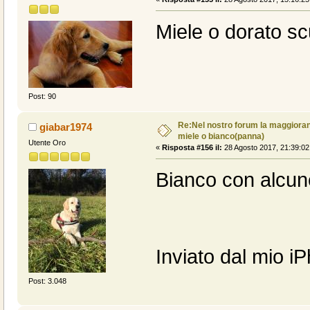
Miele o dorato scu
Post: 90
Re:Nel nostro forum la maggioranz
giabar1974
miele o bianco(panna)
Utente Oro
«
Risposta #156 il:
28 Agosto 2017, 21:39:02
Bianco con alcun
Inviato dal mio i
Post: 3.048