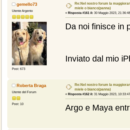
Re:Nel nostro forum la maggioranz
gemello73
miele o bianco(panna)
Utente Argento
«
Risposta #161 il:
30 Maggio 2023, 21:36:48
Da noi finisce in
Inviato dal mio i
Post: 673
Re:Nel nostro forum la maggioranz
Roberta Braga
miele o bianco(panna)
Utente del Forum
«
Risposta #162 il:
31 Maggio 2023, 10:33:47
Post: 10
Argo e Maya entr