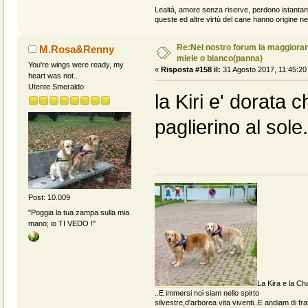
Lealtà, amore senza riserve, perdono istantan
queste ed altre virtù del cane hanno origine ne
Re:Nel nostro forum la maggioranz
M.Rosa&Renny
miele o bianco(panna)
You're wings were ready, my
«
Risposta #158 il:
31 Agosto 2017, 11:45:20
heart was not..
Utente Smeraldo
la Kiri e' dorata c
paglierino al sole.
Post: 10.009
"Poggia la tua zampa sulla mia
mano; io TI VEDO !"
La Kira e la Cha
..E immersi noi siam nello spirto
silvestre,d'arborea vita viventi..E andiam di fratt