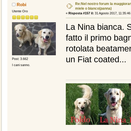
Re:Nel nostro forum la maggioranz
Robi
miele o bianco(panna)
Utente Oro
«
Risposta #157 il:
31 Agosto 2017, 11:35:46
La Nina bianca. S
fatto il primo bag
rotolata beatamen
un Fiat coated...
Post: 3.662
I cani sanno.