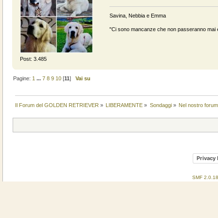
Savina, Nebbia e Emma
"Ci sono mancanze che non passeranno mai e 
Post: 3.485
Pagine:
1
...
7
8
9
10
[
11
]
Vai su
Il Forum del GOLDEN RETRIEVER
»
LIBERAMENTE
»
Sondaggi
»
Nel nostro forum
Privacy 
SMF 2.0.1