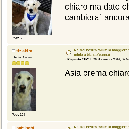
chiaro ma dato c
cambiera` ancor
Post: 65
Re:Nel nostro forum la maggioranz
tiziakira
miele o bianco(panna)
Utente Bronzo
«
Risposta #152 il:
29 Novembre 2016, 09:57
Asia crema chiar
Post: 103
Re:Nel nostro forum la maggioranz
scislaghi