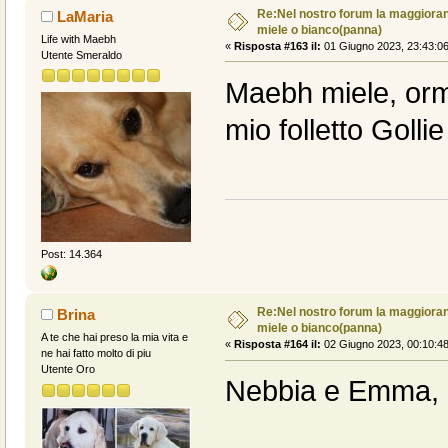
Re:Nel nostro forum la maggioranz
LaMaria
miele o bianco(panna)
Life with Maebh
«
Risposta #163 il:
01 Giugno 2023, 23:43:06
Utente Smeraldo
Maebh miele, orma
mio folletto Goll
Post: 14.364
Re:Nel nostro forum la maggioranz
Brina
miele o bianco(panna)
A te che hai preso la mia vita e
«
Risposta #164 il:
02 Giugno 2023, 00:10:48
ne hai fatto molto di piu
Utente Oro
Nebbia e Emma, 