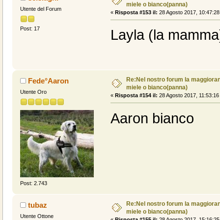
miele o bianco(panna)
Utente del Forum
«
Risposta #153 il:
28 Agosto 2017, 10:47:28
Post: 17
Layla (la mamma) 
Re:Nel nostro forum la maggioranz
Fede°Aaron
miele o bianco(panna)
Utente Oro
«
Risposta #154 il:
28 Agosto 2017, 11:53:16
Aaron bianco
Post: 2.743
Re:Nel nostro forum la maggioranz
tubaz
miele o bianco(panna)
Utente Ottone
«
Risposta #155 il:
28 Agosto 2017, 15:16:25