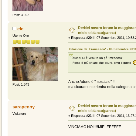
Post: 3.022
Re:Nel nostro forum la maggioranz
ele
miele o bianco(panna)
Utente Oro
«
Risposta #20 il:
07 Settembre 2011, 10:58:
Citazione da: Francesca* - 06 Settembre 2011
quindi lui è venuto un pò "mesciato"
Forse è più chiaro che scuro, cmq bigusto
Anche Adone è "mesciato" !!
Post: 1.343
ma sicuramente rientra nella categoria c
Re:Nel nostro forum la maggioranz
sarapenny
miele o bianco(panna)
Visitatore
«
Risposta #21 il:
07 Settembre 2011, 13:27:
VINCIAMO NOI!!!!!MIELEEEEEE