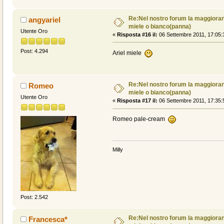
Re:Nel nostro forum la maggioranz
angyariel
miele o bianco(panna)
Utente Oro
«
Risposta #16 il:
06 Settembre 2011, 17:05:
Post: 4.294
Ariel miele
Re:Nel nostro forum la maggioranz
Romeo
miele o bianco(panna)
Utente Oro
«
Risposta #17 il:
06 Settembre 2011, 17:35:
Romeo pale-cream
Milly
Post: 2.542
Re:Nel nostro forum la maggioranz
Francesca*