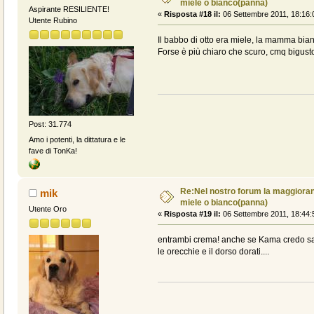
miele o bianco(panna)
Aspirante RESILIENTE!
«
Risposta #18 il:
06 Settembre 2011, 18:16:
Utente Rubino
Il babbo di otto era miele, la mamma bian
Forse è più chiaro che scuro, cmq bigus
Post: 31.774
Amo i potenti, la dittatura e le
fave di TonKa!
Re:Nel nostro forum la maggioranz
mik
miele o bianco(panna)
Utente Oro
«
Risposta #19 il:
06 Settembre 2011, 18:44:
entrambi crema! anche se Kama credo sarà
le orecchie e il dorso dorati....