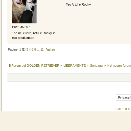
Teo Artu' e Rocky
Post: 36.607
Teo nel cuore, Artu' e Rocky le
mie pesti amate
Pagine:
1
[
2
]
3
4
5
6
...
11
Vai su
Il Forum del GOLDEN RETRIEVER
»
LIBERAMENTE
»
Sondaggi
»
Nel nostro forum
Privacy 
SMF 2.0.1