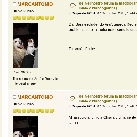
Re:Nel nostro forum la maggioranz
MARCANTONIO
miele o bianco(panna)
Utente Rubino
«
Risposta #28 il:
07 Settembre 2011, 15:44:
Dai Sara escludendo Artu', guarda Red e
problema oltre la taglia pero' sono le orec
Teo Artu' e Rocky
Post: 36.607
Teo nel cuore, Artu' e Rocky le
mie pesti amate
Re:Nel nostro forum la maggioranz
MARCANTONIO
miele o bianco(panna)
Utente Rubino
«
Risposta #29 il:
07 Settembre 2011, 15:48:
Mi associo anch'io a Chiara ultimamente 
chiari