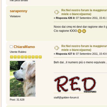
mie pesti amate
Re:Nel nostro forum la maggioranz
sarapenny
miele o bianco(panna)
Visitatore
«
Risposta #26 il:
07 Settembre 2011, 15:41:
Nooo dai cmq mi devi dar ragione xke il g
Cio ragione IOOO
Re:Nel nostro forum la maggioranz
ChiaraMamo
miele o bianco(panna)
Utente Rubino
«
Risposta #27 il:
07 Settembre 2011, 15:43:
Beh dai...il numero più o meno equivale.
staff@golden-forum.it
Post: 31.628