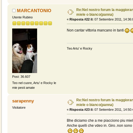
Re:Nel nostro forum la maggioranz
MARCANTONIO
miele o bianco(panna)
Utente Rubino
«
Risposta #22 il:
07 Settembre 2011, 14:36:
Non cantar vittoria mancano in tanti
Teo Artu' e Rocky
Post: 36.607
Teo nel cuore, Artu' e Rocky le
mie pesti amate
Re:Nel nostro forum la maggioranz
sarapenny
miele o bianco(panna)
Visitatore
«
Risposta #23 il:
07 Settembre 2011, 14:50:
Bhe diciamo che a me piacciono piu miel
Anche quelli che vdeo in. Giro..non sono