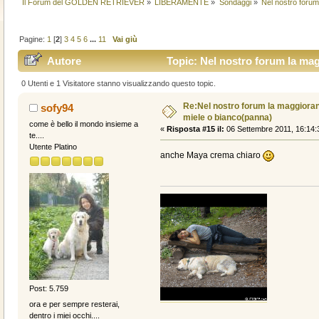
Il Forum del GOLDEN RETRIEVER
»
LIBERAMENTE
»
Sondaggi
»
Nel nostro forum
Pagine:
1
[
2
]
3
4
5
6
...
11
Vai giù
Autore
Topic: Nel nostro forum la mag
volte)
0 Utenti e 1 Visitatore stanno visualizzando questo topic.
Re:Nel nostro forum la maggioranz
sofy94
miele o bianco(panna)
come è bello il mondo insieme a
«
Risposta #15 il:
06 Settembre 2011, 16:14:
te....
Utente Platino
anche Maya crema chiaro
Post: 5.759
ora e per sempre resterai,
dentro i miei occhi....