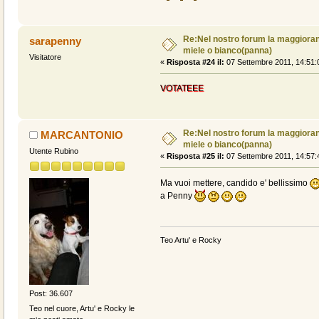
Re:Nel nostro forum la maggioranz
sarapenny
miele o bianco(panna)
Visitatore
«
Risposta #24 il:
07 Settembre 2011, 14:51:
VOTATEEE
Re:Nel nostro forum la maggioranz
MARCANTONIO
miele o bianco(panna)
Utente Rubino
«
Risposta #25 il:
07 Settembre 2011, 14:57:
Ma vuoi mettere, candido e' bellissimo
a Penny
Teo Artu' e Rocky
Post: 36.607
Teo nel cuore, Artu' e Rocky le