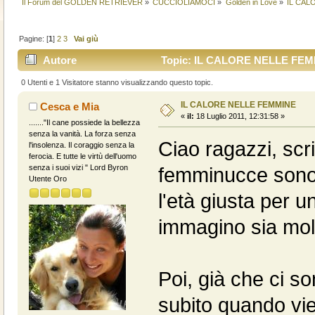
Il Forum del GOLDEN RETRIEVER
»
CUCCIOLIAMOCI
»
Golden in Love
»
IL CAL
Pagine: [
1
]
2
3
Vai giù
Autore
Topic: IL CALORE NELLE FEMMI
0 Utenti e 1 Visitatore stanno visualizzando questo topic.
IL CALORE NELLE FEMMINE
Cesca e Mia
«
il:
18 Luglio 2011, 12:31:58 »
......."Il cane possiede la bellezza
senza la vanità. La forza senza
Ciao ragazzi, scr
l'insolenza. Il coraggio senza la
ferocia. E tutte le virtù dell'uomo
senza i suoi vizi " Lord Byron
femminucce sono 
Utente Oro
l'età giusta per 
immagino sia molt
Poi, già che ci so
subito quando vien