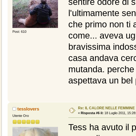
sentire odore di 
l'ultimamente sent
che primo non ti 
Post: 610
come... aveva ug
bravissima indos
casa andava cerc
mutanda. perche 
aspettava un bel
Re: IL CALORE NELLE FEMMINE
tesslovers
«
Risposta #6 il:
18 Luglio 2011, 15:28
Utente Oro
Tess ha avuto il 