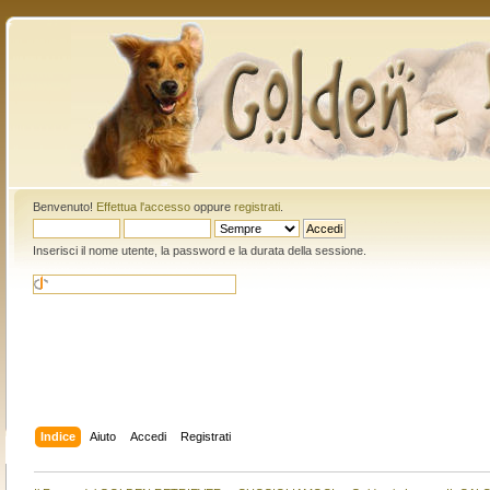
Benvenuto!
Effettua l'accesso
oppure
registrati
.
Inserisci il nome utente, la password e la durata della sessione.
Indice
Aiuto
Accedi
Registrati