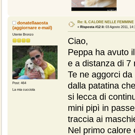
Re: IL CALORE NELLE FEMMINE
donatellaaosta
(aggiornare e-mail)
«
Risposta #12 il:
03 Agosto 2011, 14:
Utente Bronzo
Ciao,
Peppa ha avuto i
e a distanza di 7 
Te ne aggorci da
dalla patatina ch
Post: 464
La mia cucciola
si lecca di contin
mini pipì in pass
traccia ai maschie
Nel primo calore