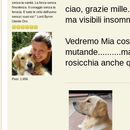
senza la vanità. La forza senza
ciao, grazie mille
l'insolenza. Il coraggio senza la
ferocia. E tutte le virtù dell'uomo
senza i suoi vizi " Lord Byron
ma visibili inso
Utente Oro
Vedremo Mia cosa
mutande..........
rosicchia anche 
Post: 1.656