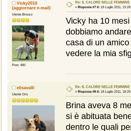
Re: IL CALORE NELLE FEMMINE
Vicky2010
(aggiornare e-mail)
«
Risposta #7 il:
18 Luglio 2011, 15:28
Utente Bronzo
Vicky ha 10 mesi p
dobbiamo andare 
casa di un amico 
vedere la mia sfig
Post: 480
Re: IL CALORE NELLE FEMMINE
elisavalli
«
Risposta #8 il:
18 Luglio 2011, 18:25
Utente Oro
Brina aveva 8 mes
si è abituata ben
dentro le quali pe