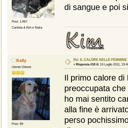
di sangue e poi s
Post: 1.867
Carlotta & Kim e Naira
Re: IL CALORE NELLE FEMMINE
Kelly
«
Risposta #10 il:
19 Luglio 2011, 19:4
Utente Ottone
Il primo calore di
preoccupata che
ho mai sentito can
alla fine è arrivat
perso pochissimo 
Post: 89