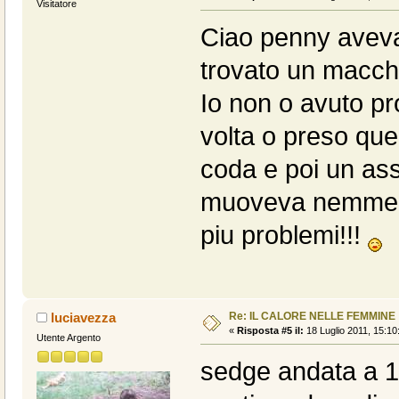
Visitatore
Ciao penny aveva
trovato un macchi
Io non o avuto pr
volta o preso quel
coda e poi un ass
muoveva nemmeno.
piu problemi!!!
Re: IL CALORE NELLE FEMMINE
luciavezza
«
Risposta #5 il:
18 Luglio 2011, 15:10
Utente Argento
sedge andata a 1