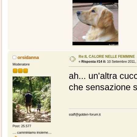
Re:IL CALORE NELLE FEMMINE
orsidanna
«
Risposta #14 il:
10 Settembre 2011, 
Moderatore
ah... un'altra cuc
che sensazione st
staff@golden-forum.it
Post: 25.577
.... camminiamo insieme....