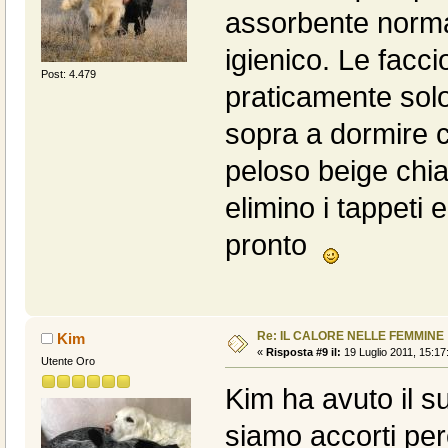
assorbente normal
igienico. Le facc
Post: 4.479
praticamente solo
sopra a dormire c
peloso beige ch
elimino i tappeti
pronto
Re: IL CALORE NELLE FEMMINE
Kim
«
Risposta #9 il:
19 Luglio 2011, 15:17
Utente Oro
Kim ha avuto il s
siamo accorti per