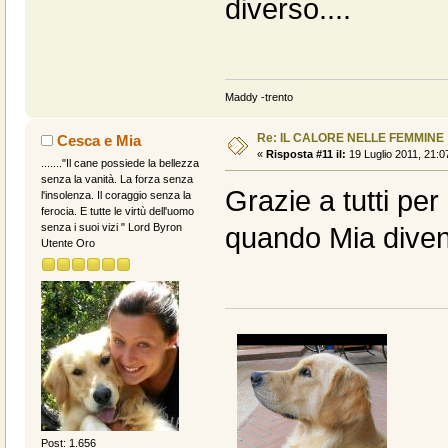
diverso....
Maddy -trento
Re: IL CALORE NELLE FEMMINE
Cesca e Mia
«
Risposta #11 il:
19 Luglio 2011, 21:0
......."Il cane possiede la bellezza
senza la vanità. La forza senza
Grazie a tutti per i
l'insolenza. Il coraggio senza la
ferocia. E tutte le virtù dell'uomo
senza i suoi vizi " Lord Byron
quando Mia divente
Utente Oro
Post: 1.656