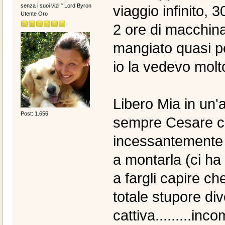
senza i suoi vizi " Lord Byron
viaggio infinito, 
Utente Oro
2 ore di macchina.
mangiato quasi per
io la vedevo molto
Libero Mia in un'a
Post: 1.656
sempre Cesare c
incessantemente so
a montarla (ci ha s
a fargli capire che
totale stupore d
cattiva.........in