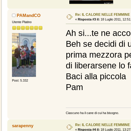
Re: IL CALORE NELLE FEMMINE
PAMandCO
«
Risposta #3 il:
18 Luglio 2011, 12:51
Utente Platino
Ah si...te ne acc
Beh se decidi di u
prima mezzora pe
di liberarsene lo 
Baci alla piccola
Post: 5.332
Pam
Ciascuno ha il cane di cui ha bisogno.
Re: IL CALORE NELLE FEMMINE
sarapenny
«
Risposta #4 il:
18 Luglio 2011, 13:27