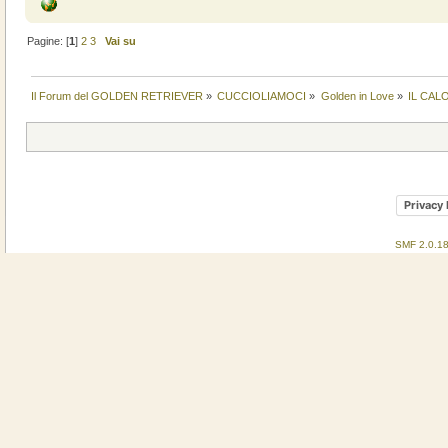
Pagine: [
1
]
2
3
Vai su
Il Forum del GOLDEN RETRIEVER
»
CUCCIOLIAMOCI
»
Golden in Love
»
IL CAL
Privacy 
SMF 2.0.1