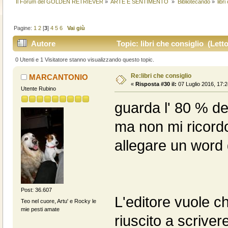
Il Forum del GOLDEN RETRIEVER
»
ARTE E SENTIMENTO 
»
Bibliotecando
»
libr
Pagine:
1
2
[
3
]
4
5
6
Vai giù
Autore
Topic: libri che consiglio (Letto
0 Utenti e 1 Visitatore stanno visualizzando questo topic.
Re:libri che consiglio
MARCANTONIO
«
Risposta #30 il:
07 Luglio 2016, 17:2
Utente Rubino
guarda l' 80 % de
ma non mi ricord
allegare un word q
Post: 36.607
L'editore vuole 
Teo nel cuore, Artu' e Rocky le
mie pesti amate
riuscito a scrivere