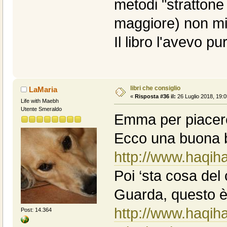
metodi "strattone 
maggiore) non mi
Il libro l'avevo pu
libri che consiglio
LaMaria
«
Risposta #36 il:
26 Luglio 2018, 19:0
Life with Maebh
Utente Smeraldo
Emma per piacere 
Ecco una buona b
http://www.haqih
Poi ‘sta cosa del
Guarda, questo è 
http://www.haqiha
Post: 14.364