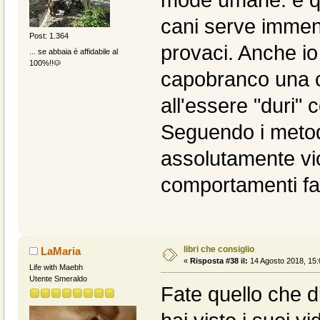
cani serve immen
Post: 1.364
provaci. Anche io 
... se abbaia è affidabile al
100%!!🐶
capobranco una co
all'essere "duri" 
Seguendo i metod
assolutamente vio
comportamenti fas
libri che consiglio
LaMaria
«
Risposta #38 il:
14 Agosto 2018, 15:
Life with Maebh
Utente Smeraldo
Fate quello che d