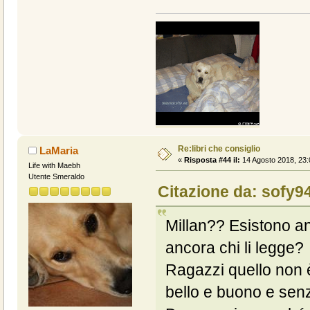
Re:libri che consiglio
LaMaria
«
Risposta #44 il:
14 Agosto 2018, 23:
Life with Maebh
Utente Smeraldo
Citazione da: sofy9
Millan?? Esistono an
ancora chi li legge?
Ragazzi quello non
bello e buono e se