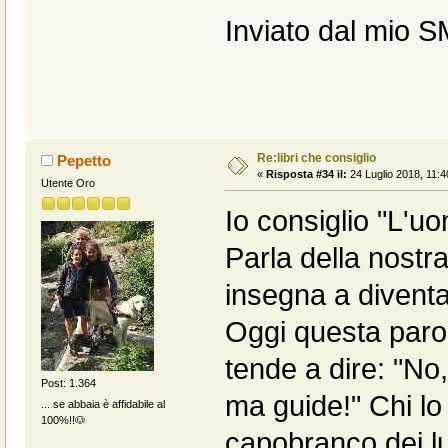
Inviato dal mio S
Re:libri che consiglio
Pepetto
«
Risposta #34 il:
24 Luglio 2018, 11:4
Utente Oro
Io consiglio "L'uo
Parla della nostr
insegna a diventa
Oggi questa parol
tende a dire: "N
Post: 1.364
ma guide!" Chi lo 
... se abbaia è affidabile al
100%!!🐶
capobranco dei lu