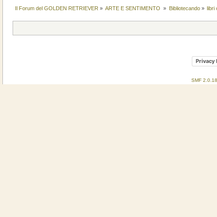
Il Forum del GOLDEN RETRIEVER
»
ARTE E SENTIMENTO 
»
Bibliotecando
»
libr
Privacy 
SMF 2.0.1