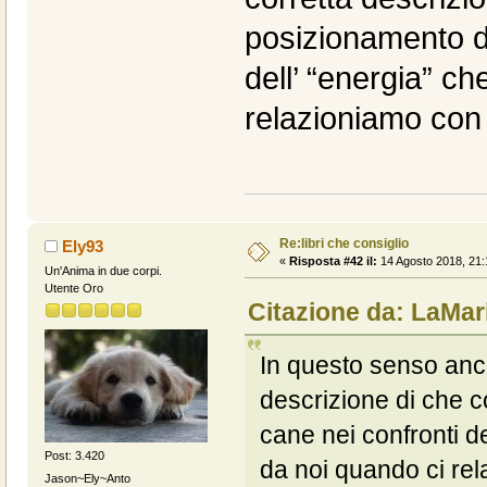
posizionamento de
dell’ “energia” c
relazioniamo con 
Re:libri che consiglio
Ely93
«
Risposta #42 il:
14 Agosto 2018, 21:
Un'Anima in due corpi.
Utente Oro
Citazione da: LaMar
In questo senso anch
descrizione di che 
cane nei confronti d
Post: 3.420
da noi quando ci rel
Jason~Ely~Anto