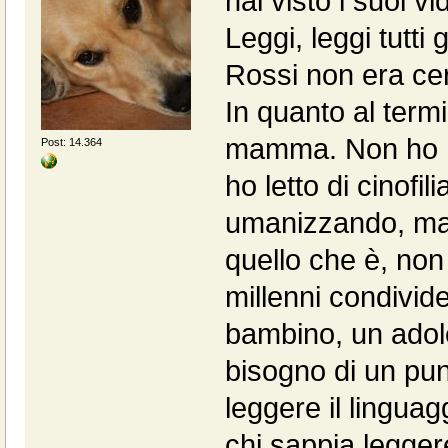
hai visto i suoi v
Leggi, leggi tutti g
Rossi non era cert
In quanto al term
mamma. Non ho n
Post: 14.364
ho letto di cinofi
umanizzando, ma
quello che è, no
millenni condivid
bambino, un adol
bisogno di un punt
leggere il lingua
chi sappia leggere