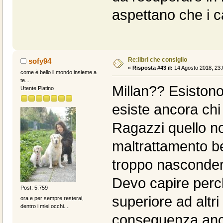
aspettano che i ca
Re:libri che consiglio
sofy94
«
Risposta #43 il:
14 Agosto 2018, 23:
come è bello il mondo insieme a
te....
Millan?? Esistono
Utente Platino
esiste ancora chi 
Ragazzi quello 
maltrattamento 
troppo nasconder
Devo capire perché
Post: 5.759
superiore ad altri
ora e per sempre resterai,
dentro i miei occhi....
conseguenza anche