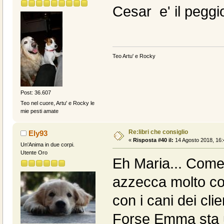
Cesar e' il pegg
Teo Artu' e Rocky
Post: 36.607
Teo nel cuore, Artu' e Rocky le
mie pesti amate
Re:libri che consiglio
Ely93
«
Risposta #40 il:
14 Agosto 2018, 16:
Un'Anima in due corpi.
Utente Oro
Eh Maria... Come da
azzecca molto co
con i cani dei clien
Forse Emma sta 