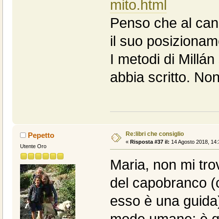
mito.html
Penso che al can
il suo posizionam
I metodi di Millá
abbia scritto. No
Re:libri che consiglio
Pepetto
«
Risposta #37 il:
14 Agosto 2018, 14:
Utente Oro
Maria, non mi trov
del capobranco (c
esso è una guida
mode umane: è qu