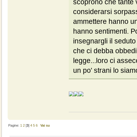
scoprono che tante
considerarsi sorpass
ammettere hanno un 
hanno sentimenti. P
insegnargli il sedut
che ci debba obbedi
legge...loro ci ass
un po' strani lo sia
Pagine:
1
2
[
3
]
4
5
6
Vai su