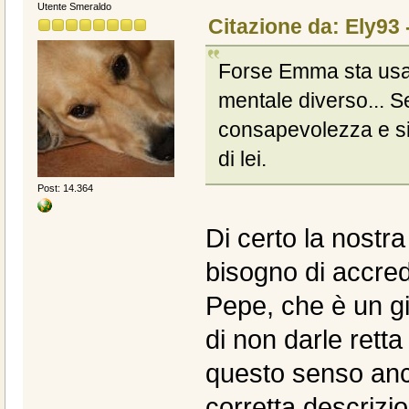
Utente Smeraldo
Citazione da: Ely93 
Forse Emma sta usa
mentale diverso... S
consapevolezza e sic
di lei.
Post: 14.364
Di certo la nostr
bisogno di accred
Pepe, che è un g
di non darle retta
questo senso anc
corretta descrizi