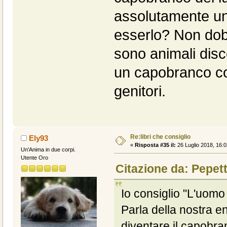
assolutamente un
esserlo? Non dob
sono animali disc
un capobranco co
genitori.
Re:libri che consiglio
Ely93
«
Risposta #35 il:
26 Luglio 2018, 16:0
Un'Anima in due corpi.
Utente Oro
Citazione da: Pepett
Io consiglio "L'uomo 
Parla della nostra e
diventare il capobra